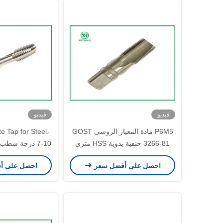
فيديو
فيديو
P6M5 مادة المعيار الروسي GOST
te Tap for Steel،
3266-81 حنفية يدوية HSS متري
7-10 درجة شط
ساطع
الع
احصل على أفضل سعر
احصل على أ