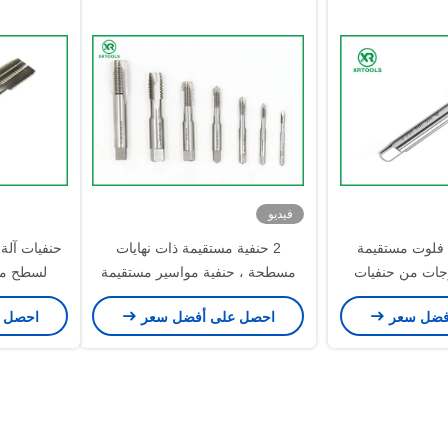
فيديو
حنفية فلوت مستقيمة
2 حنفية مستقيمة ذات نهايات
ة ، 6 - 8 درجات من حنفيات
مسطحة ، حنفية مواسير مستقيمة
لسطح متري ISO أب
خيوط
أرضية بالكامل ISO529 قياسي
فضل سعر
احصل على أفضل سعر
احصل 