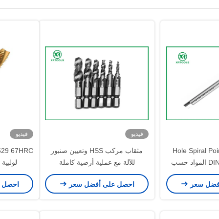
فيديو
فيديو
Hole Spiral Point Ta
مثقاب مركب HSS وتعيين صنبور
DIN 374 HSS M35 المواد حسب
للآلة مع عملية أرضية كاملة
لولبية نقطة 
الحجم
فضل سعر
احصل على أفضل سعر
احصل 