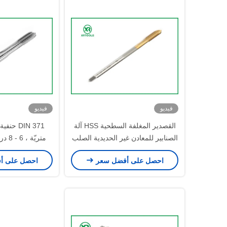
فيديو
فيديو
القصدير المغلفة السطحية HSS آلة
DIN 371 
الصنابير للمعادن غير الحديدية الصلب
متريّ
4341 المواد
قص ال
احصل على أفضل سعر
احصل على أ