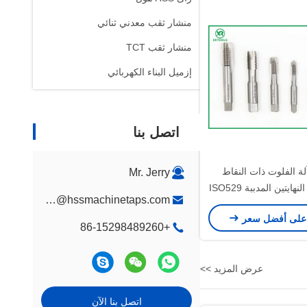
منشار ثقب معدني ثنائي
منشار ثقب TCT
إزميل البناء الكهربائي
اتصل بنا
لة الفلوت ذات النقاط
Mr. Jerry
اللولبية ذات النهايتين المدببة ISO529
jerry@hssmachinetaps.com
القياسية
على أفضل سعر
+86-15298489260
عرض المزيد >>
اتصل بنا الآن