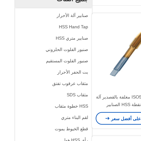
صنابير آلة الأحرار
HSS Hand Tap
صنابير متري HSS
صنبور الفلوت الحلزوني
صنبور الفلوت المستقيم
بت الحفر الأحرار
مثقاب عرقوب تفتق
مثقاب SDS
ISO529 67HRC مغلفة بالقصدير آلة
HSS الصنابير
HSS خطوة مثقاب
لقم البناء متري
على أفضل سعر
قطع الخيوط يموت
رأى HSS هول