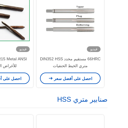
فيديو
فيديو
66HRC مستقيم مخدد DIN352 HSS
متري الخيط الحنفيات
للأغراض العا
احصل على أفضل سعر
احصل على أ
صنابير متري HSS