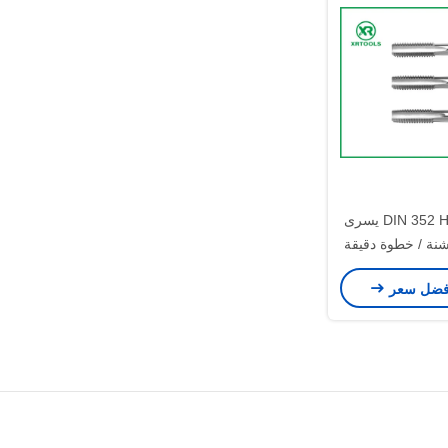
حنفيات مترية DIN 352 HSS يسرى
نة / خطوة دقيقة
فضل سعر