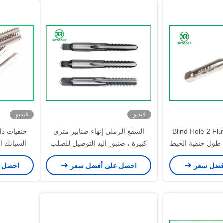
فيديو
فيديو
Blind Hole 2 Flu
السفع الرملي إنهاء صنابير متري
حنفيات ذ
ب طول حنفية الخيط
كبيرة ، صنبور اليد التوصيل للصلب
السبائك ال
كسي
ANSI القياسية
GCR15 مادة M3 - M50 الحجم
فضل سعر
احصل على أفضل سعر
احصل 