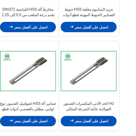
نتريد التيتانيوم مغلفة HSS خيوط
مخارط آلة HSS القياسية DIN371
الصنابير الخيوط المهنية قطع أدوات
تقدم درجة الملعب من 0.5 إلى 1.25
الخيوط هندسية للدقة والمتانة
وتشطيب سطحي لامع مثالي لمهام
التسنن الدقيقة
احصل على أفضل سعر
احصل على أفضل سعر
H2 الحد الأدنى المكسرات الصنبور
صنابير آلة HSS لصواميل الصنبور، نوع
الفولاذية عالية السرعة المثالي
لولبي، مطلي بالقصدير، أدوات قطع
لمهمات الخيوط الدقيقة في العمليات
خيوط دقيقة ومتينة للتطبيقات
الميكانيكية والتصنيعية
الصناعية
احصل على أفضل سعر
احصل على أفضل سعر