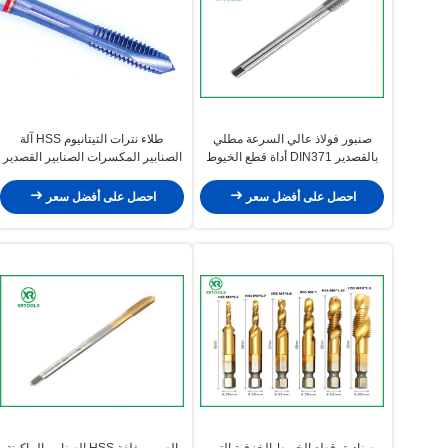
صنبور فولاذ عالي السرعة مطلي
طلاء نترات التيتانيوم HSS آلة
بالقصدير DIN371 أداة قطع الخيوط
الصنابير المكسرات الصنابير القصدير
مناسبة لتطبيقات تشغيل المعادن
مطلية السطح الخيوط قطع أدوات
الصناعية
للعمل الدقيق
احصل على أفضل سعر
احصل على أفضل سعر
صناديق قطع الخيوط الخزفية التي
الصين مغلفة HSS الصنابير الماكينة