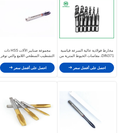
مخارط فولاذية عالية السرعة قياسية
مجموعة صنابير الآلات HSS ذات
DIN371، مقاسات الخيوط المترية من
التشطيب السطحي اللامع والتي توفر
0.5 إلى 1.25، أداة قطع دقيقة
تفاوت 6H ومعالجة القصدير المصممة
للتطبيقات الصناعية
لإنتاج خيوط دقيقة
احصل على أفضل سعر
احصل على أفضل سعر