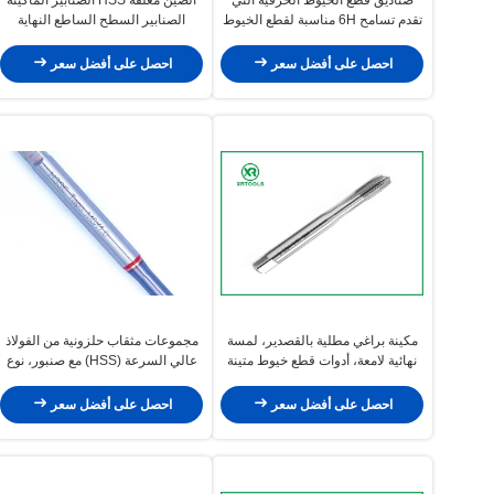
تقدم تسامح 6H مناسبة لقطع الخيوط
الصنابير السطح الساطع النهاية
المهنية في عمليات تصنيع المعادن
متعددة الاستخدامات أدوات الخيوط
مثالية لمختلف التطبيقات الصناعية
احصل على أفضل سعر
احصل على أفضل سعر
مكينة براغي مطلية بالقصدير، لمسة
مجموعات مثقاب حلزونية من الفولاذ
نهائية لامعة، أدوات قطع خيوط متينة
عالي السرعة (HSS) مع صنبور، نوع
لتطبيقات تشغيل المعادن الدقيقة
لولبي، درجة الملعب 0.5-1.25، أدوات
قطع الخيوط مصممة لخيوط متسقة
احصل على أفضل سعر
احصل على أفضل سعر