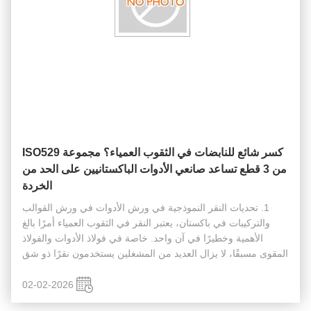
كسر شائع للنابضات في الثقوب العمياء؟ مجموعة ISO529
من 3 قطع تساعد صانعي الأدوات الباكستانيين على الحد من
الخردة
1. تحديات النقر النموذجية في ورش الأدوات في ورش القوالب
والتركيبات في باكستان، يعتبر النقر في الثقوب العمياء أمرًا بالغ
الأهمية وخطيرًا في آن واحد. خاصة في فولاذ الأدوات والفولاذ
المقوى مسبقًا، لا يزال العديد من المشغلين يستخدمون نقرًا ذو شق
مستقيم واحد “حتى النهاية” دون فصل العمليات. هذا يؤدي إلى: ...
02-02-2026