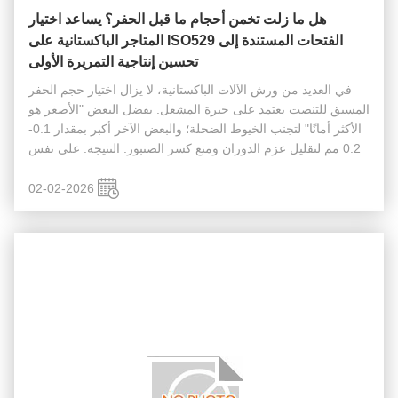
هل ما زلت تخمن أحجام ما قبل الحفر؟ يساعد اختيار
الفتحات المستندة إلى ISO529 المتاجر الباكستانية على
تحسين إنتاجية التمريرة الأولى
في العديد من ورش الآلات الباكستانية، لا يزال اختيار حجم الحفر
المسبق للتنصت يعتمد على خبرة المشغل. يفضل البعض "الأصغر هو
الأكثر أمانًا" لتجنب الخيوط الضحلة؛ والبعض الآخر أكبر بمقدار 0.1-
0.2 مم لتقليل عزم الدوران ومنع كسر الصنبور. النتيجة: على نفس
الرسم ونفس الخط، تنتج التحولات المختلفة خيوطًا تتصرف ...
02-02-2026