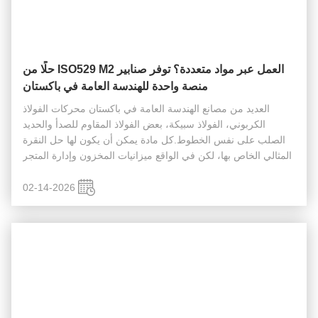
العمل عبر مواد متعددة؟ توفر صنابير ISO529 M2 حلًا من
منصة واحدة للهندسة العامة في باكستان
العديد من مصانع الهندسة العامة في باكستان محركات الفولاذ
الكربوني، الفولاذ سبيكة، بعض الفولاذ المقاوم للصدأ والحديد
الصلب على نفس الخطوط.كل مادة يمكن أن يكون لها حل النقرة
المثالي الخاص بها، لكن في الواقع ميزانيات المخزون وإدارة المتجر
محدودة. ونتيجة لذلك ، غالباً ما يتم استخدام مصب واحد "لغرض
عام" ...
02-14-2026