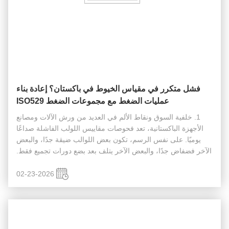
فشل متكرر في مقياس الخيوط في باكستان؟ إعادة بناء
عمليات الضغط مع مجموعات الضغط ISO529
1. خلفية السوق ونقاط الألم في العديد من ورش الآلات ومصانع
الأجهزة الباكستانية، تعد فحوصات مقاييس اللولب الفاشلة صداعًا
يوميًا. على نفس الرسم، تكون بعض اللوالب ضيقة جدًا، والبعض
الآخر فضفاض جدًا، والبعض الآخر يتلف بعد بضع دورات تجميع فقط.
غالبًا ما يلوم المشرفون “مهارة المشغل”، ولكن السبب الجذري
الحق...
02-23-2026