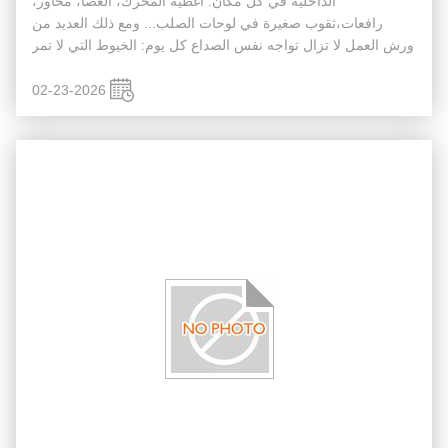
الداخلية في كل مكان: أغطية المحرك، العصا، محاور،
رافعات،ثقوب صغيرة في لوحات الصلب... ومع ذلك العديد من
ورش العمل لا تزال تواجه نفس الصداع كل يوم: الخيوط التي لا تمر
المقاييس، المسامير التي لا تبدأ بسلاسة، أو الجمعيات التي لا تناسب
إلا بعد إعا...
02-23-2026