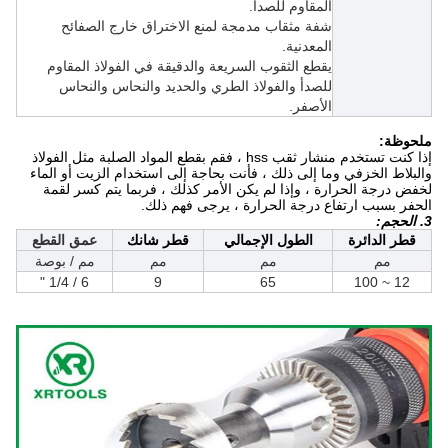
المقاوم للصدأ.
شفة مثقاب مدمجة لمنع الاختراق خارج الصفائح
المعدنية.
يقطع الثقوب السريعة والدقيقة في الفولاذ المقاوم
للصدأ والفولاذ الطري والحديد والنحاس والنحاس
الأصفر.
ملحوظة:
إذا كنت تستخدم منشار ثقب hss ، فقم بقطع المواد الصلبة مثل الفولاذ
والبلاط الخزفي وما إلى ذلك ، فأنت بحاجة إلى استخدام الزيت أو الماء
لخفض درجة الحرارة ، وإذا لم يكن الأمر كذلك ، فربما يتم كسر لقمة
الحفر بسبب ارتفاع درجة الحرارة ، يرجى فهم ذلك.
3. الحجم:
قطر الدائرة
الطول الإجمالي
قطر شانك
عمق القطع
مم
مم
مم
مم / بوصة
6 / 1/4 "
9
65
12 ~ 100