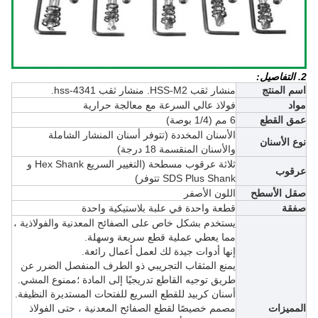
2. التفاصيل:
اسم المنتج
منشار ثقب HSS-M2. منشار ثقب hss-4341.
مواد
فولاذ عالي السرعة مع معالجة حرارية
عمق القطع
6 مم (1/4 بوصة)
الأسنان المخددة (تتوفر أسنان المنشار الشاملة
نوع الأسنان
والأسنان المنقسمة 18 درجة)
ثلاثة عرقوب مسطحة (
التغيير السريع Hex Shank و
عرقوب
SDS Plus Shank
تتوفر)
صقل الأسطح
اللون الأصفر
صفقة
قطعة واحدة في علبة بلاستيكية واحدة
يستخدم بشكل خاص على الصفائح المعدنية والفولاذية ،
مما يعطي عملية قطع سريعة وسهلة.
إنها أدوات جيدة لك لعمل أعمال رائعة.
يمنع المثقاب التجريبي ذو الطرف المنفصل الضرر عن
طريق توجيه القاطع تدريجيًا إلى المادة ؛ممنوع المشي.
أسنان كربيد للقطع السريع للفتحات المستديرة النظيفة.
المميزات
مصمم خصيصًا لقطع الصفائح المعدنية ، حتى الفولاذ