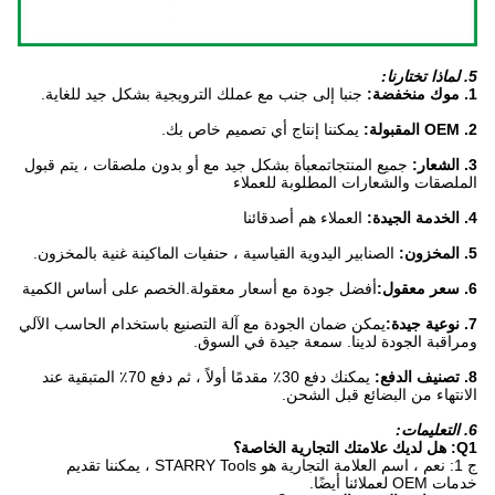
5. لماذا تختارنا:
1. موك منخفضة:
جنبا إلى جنب مع عملك الترويجية بشكل جيد للغاية.
2. OEM المقبولة:
يمكننا إنتاج أي تصميم خاص بك.
3. الشعار:
جميع المنتجات
معبأة بشكل جيد مع أو بدون ملصقات ، يتم قبول
الملصقات والشعارات المطلوبة للعملاء
4. الخدمة الجيدة:
العملاء هم أصدقائنا
5. المخزون:
الصنابير اليدوية القياسية ، حنفيات الماكينة غنية بالمخزون.
6. سعر معقول:
أفضل جودة مع أسعار معقولة.الخصم على أساس الكمية
7. نوعية جيدة:
يمكن ضمان الجودة مع آلة التصنيع باستخدام الحاسب الآلي
ومراقبة الجودة لدينا. سمعة جيدة في السوق.
8. تصنيف الدفع:
يمكنك دفع 30٪ مقدمًا أولاً ، ثم دفع 70٪ المتبقية عند
الانتهاء من البضائع قبل الشحن.
6. التعليمات:
Q1: هل لديك علامتك التجارية الخاصة؟
ج 1: نعم ، اسم العلامة التجارية هو STARRY Tools ، يمكننا تقديم
خدمات OEM لعملائنا أيضًا.