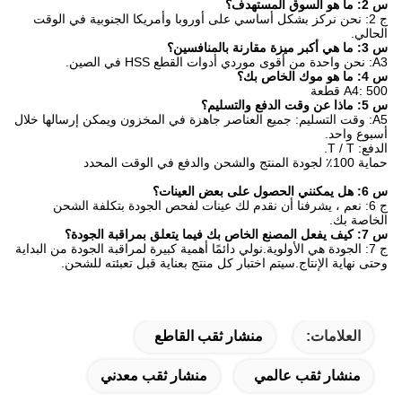
س 2: ما هو السوق المستهدف؟
ج 2: نحن نركز بشكل أساسي على أوروبا وأمريكا الجنوبية في الوقت
الحالي.
س 3: ما هي أكبر ميزة مقارنة بالمنافسين؟
A3: نحن واحدة من أقوى موردي أدوات القطع HSS في الصين.
س 4: ما هو موك الخاص بك؟
A4: 500 قطعة
س 5: ماذا عن وقت الدفع والتسليم؟
A5: وقت التسليم: جميع العناصر جاهزة في المخزون ويمكن إرسالها خلال
أسبوع واحد.
الدفع: T / T.
حماية 100٪ لجودة المنتج والشحن والدفع في الوقت المحدد
س 6: هل يمكنني الحصول على بعض العينات؟
ج 6: نعم ، يشرفنا أن نقدم لك عينات لفحص الجودة بتكلفة الشحن
الخاصة بك.
س 7: كيف يفعل المصنع الخاص بك فيما يتعلق بمراقبة الجودة؟
ج 7: الجودة هي الأولوية.نولي دائمًا أهمية كبيرة لمراقبة الجودة من البداية
وحتى نهاية الإنتاج.سيتم اختبار كل منتج بعناية قبل تعبئته للشحن.
العلامات:
منشار ثقب القاطع
منشار ثقب عالمي
منشار ثقب معدني