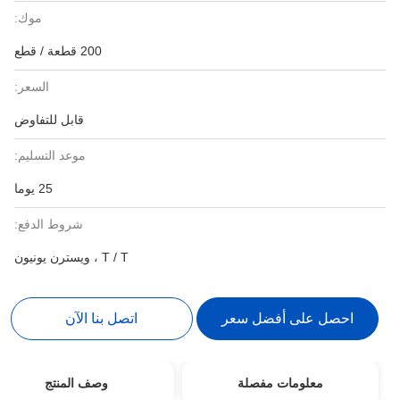
موك:
200 قطعة / قطع
السعر:
قابل للتفاوض
موعد التسليم:
25 يوما
شروط الدفع:
T / T ، ويسترن يونيون
احصل على أفضل سعر
اتصل بنا الآن
معلومات مفصلة
وصف المنتج