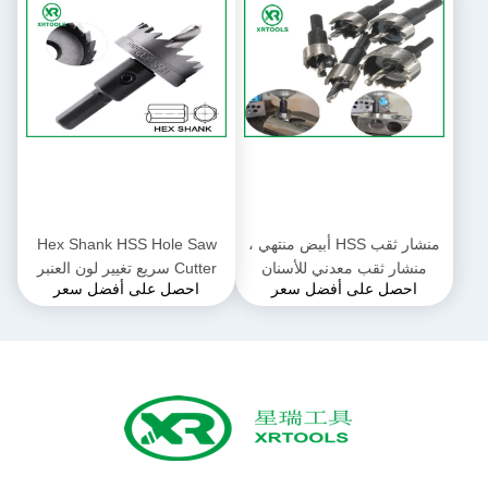
منشار ثقب HSS أبيض منتهي ،
Hex Shank HSS Hole Saw
منشار ثقب معدني للأسنان
Cutter سريع تغيير لون العنبر
احصل على أفضل سعر
احصل على أفضل سعر
المخدد
إنهاء المتانة المثلى