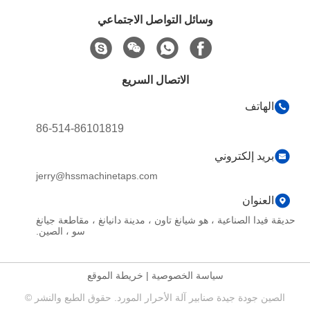
وسائل التواصل الاجتماعي
الاتصال السريع
الهاتف
86-514-86101819
بريد إلكتروني
jerry@hssmachinetaps.com
العنوان
حديقة فيدا الصناعية ، هو شيانغ تاون ، مدينة دانيانغ ، مقاطعة جيانغ
سو ، الصين.
سياسة الخصوصية
|
خريطة الموقع
الصين جودة جيدة صنابير آلة الأحرار المورد. حقوق الطبع والنشر ©