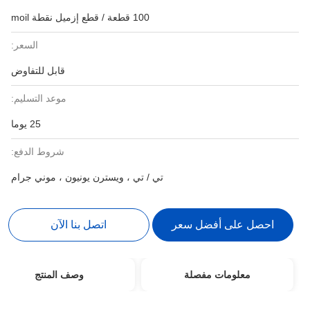
100 قطعة / قطع إزميل نقطة moil
السعر:
قابل للتفاوض
موعد التسليم:
25 يوما
شروط الدفع:
تي / تي ، ويسترن يونيون ، موني جرام
احصل على أفضل سعر
اتصل بنا الآن
معلومات مفصلة
وصف المنتج