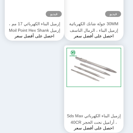
فيديو
فيديو
30MM جولة شانك الكهربائية
إزميل البناء الكهربائي 17 مم ،
إزميل البناء ، الرمال الناسف
إزميل Moil Point Hex Shank
احصل على أفضل سعر
احصل على أفضل سعر
الباردة الصلب إزميل للحجر
لكسارة Makita
إزميل البناء الكهربائي Sds Max
، أزاميل نحت الحجر 40CR
احصل على أفضل سعر
للجدار الخرساني