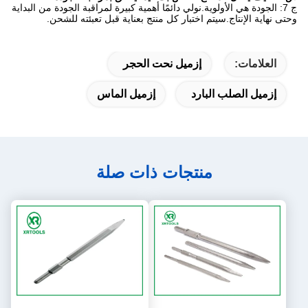
ج 7: الجودة هي الأولوية.نولي دائمًا أهمية كبيرة لمراقبة الجودة من البداية
وحتى نهاية الإنتاج.سيتم اختبار كل منتج بعناية قبل تعبئته للشحن.
العلامات:
إزميل نحت الحجر
إزميل الصلب البارد
إزميل الماس
منتجات ذات صلة