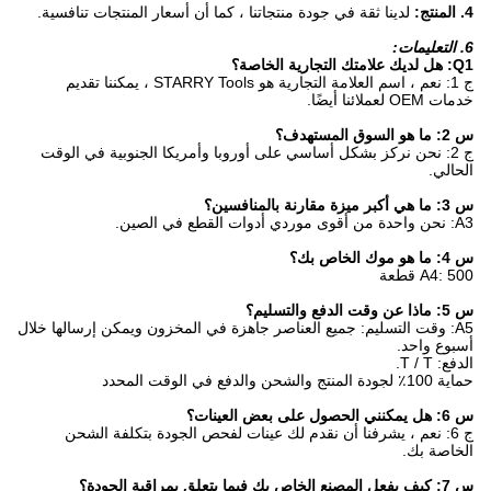
4. المنتج:
لدينا ثقة في جودة منتجاتنا ، كما أن أسعار المنتجات تنافسية.
6. التعليمات:
Q1: هل لديك علامتك التجارية الخاصة؟
ج 1: نعم ، اسم العلامة التجارية هو STARRY Tools ، يمكننا تقديم
خدمات OEM لعملائنا أيضًا.
س 2: ما هو السوق المستهدف؟
ج 2: نحن نركز بشكل أساسي على أوروبا وأمريكا الجنوبية في الوقت
الحالي.
س 3: ما هي أكبر ميزة مقارنة بالمنافسين؟
A3: نحن واحدة من أقوى موردي أدوات القطع في الصين.
س 4: ما هو موك الخاص بك؟
A4: 500 قطعة
س 5: ماذا عن وقت الدفع والتسليم؟
A5: وقت التسليم: جميع العناصر جاهزة في المخزون ويمكن إرسالها خلال
أسبوع واحد.
الدفع: T / T.
حماية 100٪ لجودة المنتج والشحن والدفع في الوقت المحدد
س 6: هل يمكنني الحصول على بعض العينات؟
ج 6: نعم ، يشرفنا أن نقدم لك عينات لفحص الجودة بتكلفة الشحن
الخاصة بك.
س 7: كيف يفعل المصنع الخاص بك فيما يتعلق بمراقبة الجودة؟