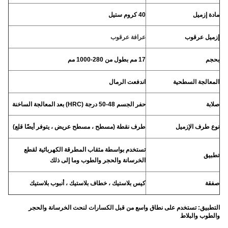
مادة إزميل
40 كروم ستيل
إزميل عرقوب
عرافة عرقوب
بحجم
17 مم بطول من 280-1000 مم
المعالجة السطحية
اندفعت الرمال
صلابة
حفر الجسم 48-50 درجة (HRC) بعد المعالجة الساخنة
نوع طرف الإزميل
طرف نقطة (مسطح ، مسطح عريض ، يتوفر أيضًا قلع)
تستخدم بواسطة مثقاب المطرقة الكهربائية لقطع
تطبيق
الخرسانة والحجر والطوب وما إلى ذلك
صفقة
كيس بلاستيك ، خطاف بلاستيك ، أنبوب بلاستيك
التطبيق: تستخدم على نطاق واسع من قبل الكسارات لنحت الخرسانة والحجر
والطوب والبلاط