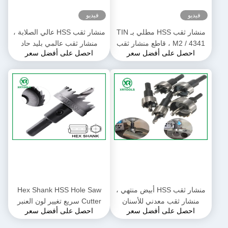
فيديو
فيديو
منشار ثقب HSS مطلي بـ TIN
منشار ثقب HSS عالي الصلابة ،
M2 / 4341 ، قاطع منشار ثقب
منشار ثقب عالمي بليد حاد
احصل على أفضل سعر
احصل على أفضل سعر
لقمة الحفر الأساسية الأرضية
للفولاذ المقاوم للصدأ
بالكامل
منشار ثقب HSS أبيض منتهي ،
Hex Shank HSS Hole Saw
منشار ثقب معدني للأسنان
Cutter سريع تغيير لون العنبر
احصل على أفضل سعر
احصل على أفضل سعر
المخدد
إنهاء المتانة المثلى