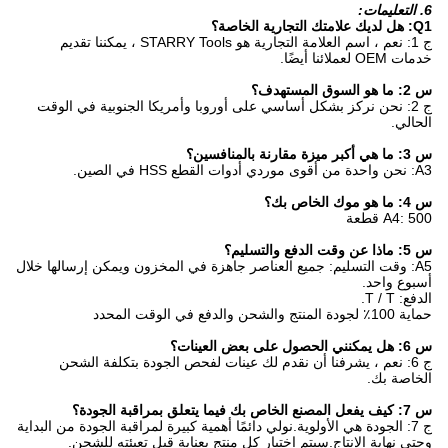
6. التعليمات:
Q1: هل لديك علامتك التجارية الخاصة؟
ج 1: نعم ، اسم العلامة التجارية هو STARRY Tools ، يمكننا تقديم
خدمات OEM لعملائنا أيضًا.
س 2: ما هو السوق المستهدف؟
ج 2: نحن نركز بشكل أساسي على أوروبا وأمريكا الجنوبية في الوقت
الحالي.
س 3: ما هي أكبر ميزة مقارنة بالمنافسين؟
A3: نحن واحدة من أقوى موردي أدوات القطع HSS في الصين.
س 4: ما هو موك الخاص بك؟
A4: 500 قطعة
س 5: ماذا عن وقت الدفع والتسليم؟
A5: وقت التسليم: جميع العناصر جاهزة في المخزون ويمكن إرسالها خلال
أسبوع واحد.
الدفع: T / T.
حماية 100٪ لجودة المنتج والشحن والدفع في الوقت المحدد
س 6: هل يمكنني الحصول على بعض العينات؟
ج 6: نعم ، يشرفنا أن نقدم لك عينات لفحص الجودة بتكلفة الشحن
الخاصة بك.
س 7: كيف يفعل المصنع الخاص بك فيما يتعلق بمراقبة الجودة؟
ج 7: الجودة هي الأولوية.نولي دائمًا أهمية كبيرة لمراقبة الجودة من البداية
وحتى نهاية الإنتاج.سيتم اختبار كل منتج بعناية قبل تعبئته للشحن.