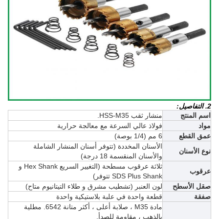
2. التفاصيل:
اسم المنتج
منشار ثقب HSS-M35.
مواد
فولاذ عالي السرعة مع معالجة حرارية
عمق القطع
6 مم (1/4 بوصة)
الأسنان المخددة (تتوفر أسنان المنشار الشاملة
نوع الأسنان
والأسنان المنقسمة 18 درجة)
ثلاثة عرقوب مسطحة (
التغيير السريع Hex Shank و
عرقوب
SDS Plus Shank
تتوفر)
صقل الأسطح
لون العنبر (تشطيب مشرق و
طلاء التيتانيوم متاح)
صفقة
قطعة واحدة في علبة بلاستيكية واحدة
مادة M35 ، صلابة أعلى ، أكثر متانة 6542. مطلية
بالذهب ، مقاومة للصدأ.