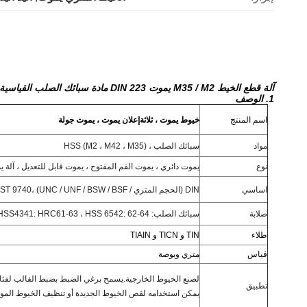
آلة قطع الخيط M35 / M2 يموت DIN 223 مادة سبائك الصلب القياسية
1. الوصف
اسم المنتج
خيوط يموت ، ثلاثة
إعلان يموت ، يموت جولة
مواد
سبائك الصلب ، HSS (M2 ، M42 ، M35)
نوع
يموت دائري ، يموت الفم المفتوح ، يموت قابل للتعديل ، آلة ي
اساسي
DIN (الحجم المتري / UNC / UNF / BSW / BSF) ،
GOST 9740 ، معيار
صلابة
سبائك الصلب: HRC56-57 ، HSS4241: HRC59-61 ، HSS4341: HRC61-63 ، HSS 6542: 62-64
طلاء
TIN و TICN و TIAIN
قياس
متري وبوصة
لصنع الخيوط الخارجية.يسمح برغي الضبط بضبط القالب لفئات
تطبيق
يمكن استخدامه لقص الخيوط الجديدة أو تنظيف الخيوط المو