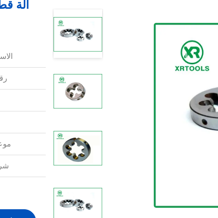
الاس
رقم
موعد
شرو