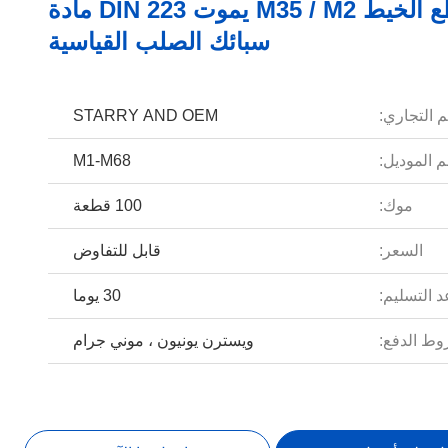
آلة قطع الخيط M35 / M2 يموت DIN 223 مادة
سبائك الصلب القياسية
م التجاري:
STARRY AND OEM
 الموديل:
M1-M68
موك:
100 قطعة
السعر:
قابل للتفاوض
 التسليم:
30 يوما
ط الدفع:
ويسترن يونيون ، موني جرام