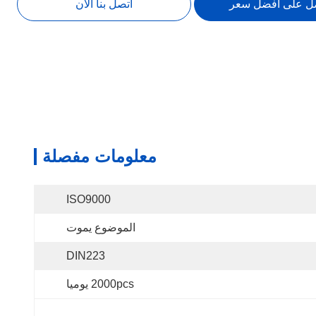
ل على أفضل سعر
اتصل بنا الآن
معلومات مفصلة
ISO9000
الموضوع يموت
DIN223
2000pcs يوميا