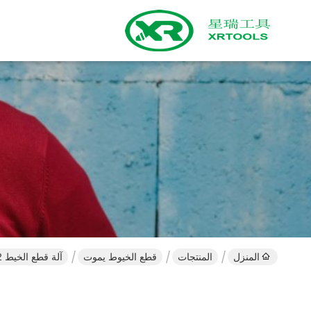
المنزل
المنتجات
قطع الخيوط يموت
آلة قطع الخيط M35 / M2 يموت DIN 223 مادة سبائك الصلب القياسية