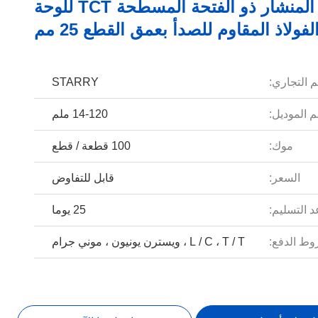
3 قاطع المنشار ذو الفتحة المسطحة TCT للوحة
لفولاذ المقاوم للصدأ بعمق القطع 25 مم
م التجاري:
STARRY
 الموديل:
14-120 ملم
موك:
100 قطعة / قطع
السعر:
قابل للتفاوض
 التسليم:
25 يوما
ط الدفع:
L / C ، T / T ، ويسترن يونيون ، موني جرام