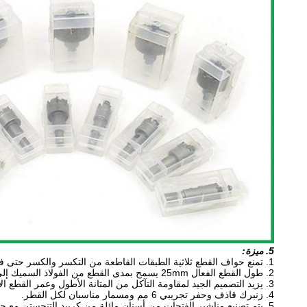
5. ميزة:
1. تمنع حواف القطع ثلاثية الطبقات القاطعة من التكسر والكسر حتى في الاستخدام الكثيف.
2. طول القطع الفعال 25mm يسمح بمدى القطع من الفولاذ السميك إلى الأنابيب المعدنية الفولاذية السميكة ذات الشكل المنحني.
3. يزيد التصميم الجيد لمقاومة التآكل من المتانة الأطول وعمر القطع الأسرع.
4. زنبرك قاذف وحفر تجريبي 6 مم ومسمار مناسبان لكل القطر.
5. يتم تصنيع مناشير الفتحات من أسنان مائلة من كربيد التنجستن مع جسم سبيكة مُشغل بدقة.