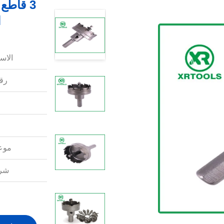
ا
الاس
رقم
موعد
شرو