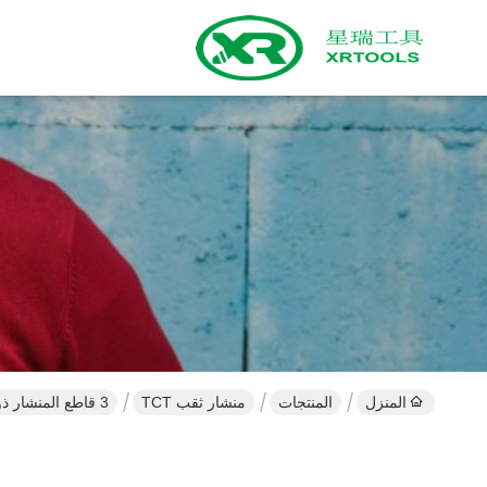
المنزل
المنتجات
منشار ثقب TCT
3 قاطع المنشار ذو الفتحة المسطحة TCT للوحة الفولاذ المقاوم للصدأ بعمق القطع 25 مم