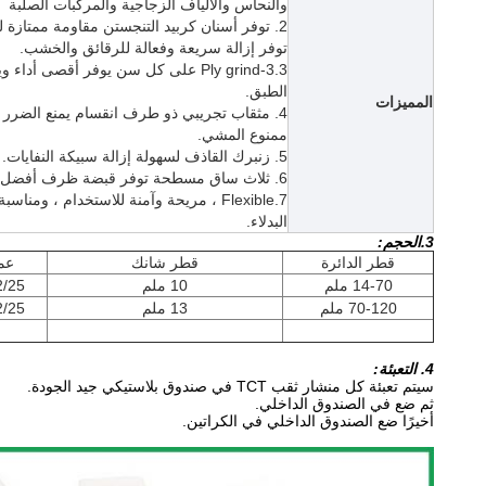
والنحاس والألياف الزجاجية والمركبات الصلبة
2. توفر أسنان كربيد التنجستن مقاومة ممتازة لل
توفر إزالة سريعة وفعالة للرقائق والخشب.
3.3-Ply grind على كل سن يوفر أقصى أد
الطبق.
المميزات
4. مثقاب تجريبي ذو طرف انقسام يمنع الضرر عن
ممنوع المشي.
5. زنبرك القاذف لسهولة إزالة سبيكة النفايات.
6. ثلاث ساق مسطحة توفر قبضة ظرف أفضل وتقلل من الانزلاق.
7.Flexible ، مريحة وآمنة للاستخدام ، وم
البدلاء.
3.الحجم:
قطر الدائرة
قطر شانك
عم
14-70 ملم
10 ملم
/22/25
70-120 ملم
13 ملم
/22/25
4. التعبئة:
سيتم تعبئة كل منشار ثقب TCT في صندوق بلاستيكي جيد الجودة.
ثم ضع في الصندوق الداخلي.
أخيرًا ضع الصندوق الداخلي في الكراتين.