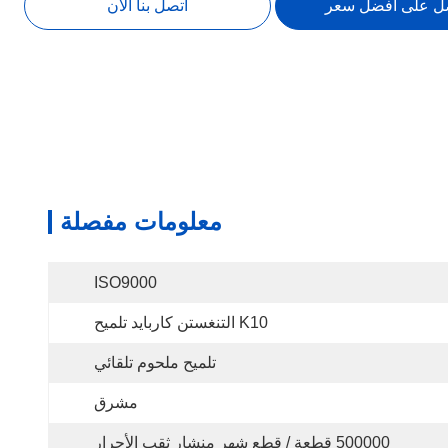
ل على أفضل سعر
اتصل بنا الآن
معلومات مفصلة
ISO9000
K10 التنغستن كاربايد تلميح
تلميح ملحوم تلقائي
مشرق
500000 قطعة / قطع شهر منشار ثقب الأحرار