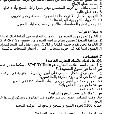
6. مثالية لقطع الإنتاج.
7. أسنان مائلة من كربيد التنجستن توفر عمرًا رائعًا للمنتج وأداء قطع.
8. دقة قطع عالية.
9. التجميع الكامل - لا توجد حاجة لشجرة منفصلة وحفر تجريبي.
10. التدريبات التجريبية البديلة متاحة.
11. يمكن تصنيع المواصفات والأحجام حسب طلبات العميل.
6. لماذا تختار لنا:
1. الخبرة:
نحن مورد للعديد من العلامات التجارية في ألمانيا.لذلك لدينا
2. مراقبة الجودة:
يضمن نظام مراقبة الجودة من STARRY Germany جودة منتجات وخدمات STARRY Factory التي تتمتع برقابة صارمة على جودة المعالجة لكل خطوة.
3. الخدمة:
نحن نقدم خدمة OEM و ODM. ونحن نقبل أمر المحاكمة.إذا وجدت أي مشكلة.سنجد الحل المناسب.
4. المنتج:
لدينا ثقة في جودة منتجاتنا ، كما أن أسعار المنتجات تنافسية.
7. التعليمات:
Q1: هل لديك علامتك التجارية الخاصة؟
ج 1: نعم ، اسم العلامة التجارية هو STARRY Tools ، يمكننا تقديم خدمات OEM لعملائنا أيضًا.
س 2: ما هو السوق المستهدف؟
ج 2: نحن نركز بشكل أساسي على أوروبا وأمريكا الجنوبية في الوقت الحالي.
س 3: ما هي أكبر ميزة مقارنة بالمنافسين؟
A3: نحن واحدة من أقوى موردي أدوات القطع HSS في الصين.
س 4: ما هو موك الخاص بك؟
A4: 500 قطعة
س 5: ماذا عن وقت الدفع والتسليم؟
A5: وقت التسليم: جميع العناصر جاهزة في المخزون ويمكن إرسالها خلال أسبوع واحد.
الدفع: T / T.
حماية 100٪ لجودة المنتج والشحن والدفع في الوقت المحدد
س 6: هل يمكنني الحصول على بعض العينات؟