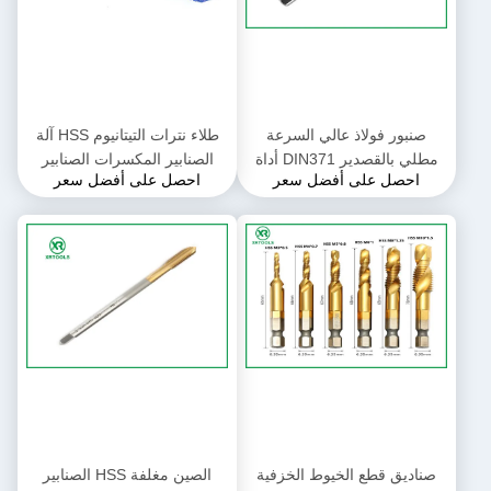
صنبور فولاذ عالي السرعة
طلاء نترات التيتانيوم HSS آلة
مطلي بالقصدير DIN371 أداة
الصنابير المكسرات الصنابير
احصل على أفضل سعر
احصل على أفضل سعر
قطع الخيوط مناسبة لتطبيقات
القصدير مطلية السطح الخيوط
تشغيل المعادن الصناعية
قطع أدوات للعمل الدقيق
صناديق قطع الخيوط الخزفية
الصين مغلفة HSS الصنابير