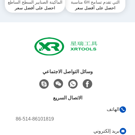
التي تقدم تسامح 6H مناسبة
الماكينة الصنابير السطح الساطع
احصل على أفضل سعر
احصل على أفضل سعر
لقطع الخيوط المهنية في
النهاية متعددة الاستخدامات
عمليات تصنيع المعادن
أدوات الخيوط مثالية لمختلف
التطبيقات الصناعية
وسائل التواصل الاجتماعي
الاتصال السريع
الهاتف
86-514-86101819
بريد إلكتروني