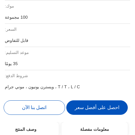
موك:
100 مجموعة
السعر:
قابل للتفاوض
موعد التسليم:
35 يومًا
شروط الدفع:
T / T ، L / C ، ويسترن يونيون ، موني جرام
احصل على أفضل سعر
اتصل بنا الآن
معلومات مفصلة
وصف المنتج