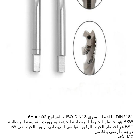
DIN2181 ، للخيط المتري ISO DIN13 ، التسامح 6H = is02
BSW هو اختصار للخيوط البريطانية الخشنة ويتوورث القياسية البريطانية.
BSF هو اختصار للخيط الرفيع القياسي البريطاني. زاوية الخيط هي 55
درجة ، أرضي بالكامل
M2 الأحرار