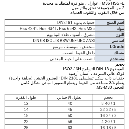
M35 HSS -E ، عوازل ، متوافرة لمتطلبات محددة
2 من المجموعة: تفتق والتوصيل.
من خلال الثقوب والثقوب العمياء.
اسم المنتج
حنفيات يدوية DIN2181
مواد
Hss 4241، Hss 4341، Hss 6542، Hss M35
اللون
مشرق ، أسود ، طلاء التيتانيوم.
اساسي
DIN GB ISO JIS BSW UNF UNC ANSI
LGrade
منخفض ، متوسط ​​، مرتفع
مسلك
داخل الخيط التنصت
مستخدم
التنصت على الخيط المعدني
بحجم
الموضوع DIN 13 التسامح ISO2 / 6H.
فولاذ عالي السرعة ، أسنان أرضية.
حنفيات ذات شكل تسلسلي DIN 2181 ؛الصنبور الخشن (بحلقة واحدة)
يقطع 3/4 مساحة من الخيط ويقطع الصنبور النهائي بشكل كامل.
الحجم: M3-M30.
بحجم
الطول الإجمالي
طول الفقرة
12
40
1 / 8-40
14
45
5 / 32-32
18
50
3 / 16-24
22
56
1 / 4-20
25
63
5 / 16-18