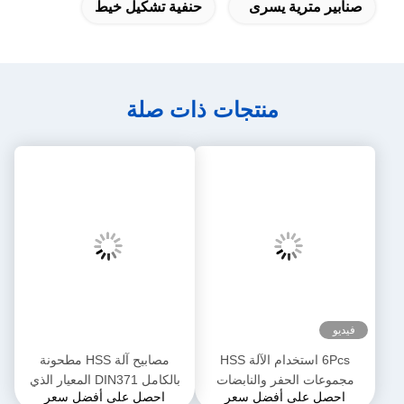
صنابير مترية يسرى
حنفية تشكيل خيط
منتجات ذات صلة
فيديو
6Pcs استخدام الآلة HSS
مصابيح آلة HSS مطحونة
مجموعات الحفر والنابضات
بالكامل DIN371 المعيار الذي
احصل على أفضل سعر
احصل على أفضل سعر
المختلطة
يحتوي على نطاق 0.5 إلى 1.25