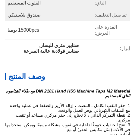
الناي:
الفلوت المستقيم
تفاصيل التغليف:
صندوق بلاستيكي
القدرة على
15000pcs يوميا
العرض:
صنابير متري لليسار
, 
إبراز:
صنابير فولاذية عالية السرعة
وصف المنتج
DIN 2181 Hand HSS Machine Taps M2 Material مع طلاء التيتانيوم
الناي المستقيم
1. حفر الثقب الكامل ، التنصت ، إزالة الأزيز والضغط في عملية واحدة
مع المثقاب الكهربائي يوفر العمل والوقت.
2. نقطة التمركز الذاتي ، لا تحتاج إلى حفر مركزي مساعد أو تثقيب
مركزي.
3. تنتج الحنفيات خيوطًا داخلية في ثقوب مشكلة مسبقًا ويمكن استخدامها
في الآلات (مثل مكابس الحفر) أو مع
أدوات يدوية.