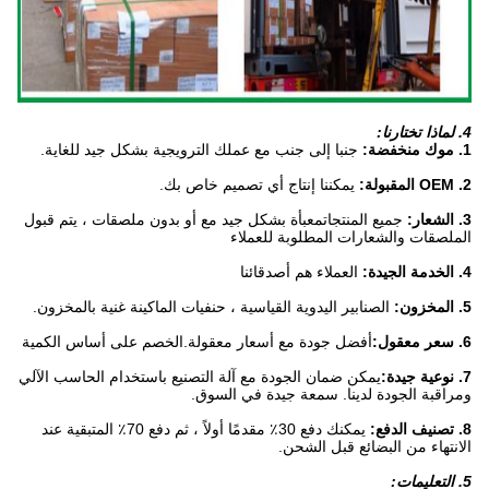
4. لماذا تختارنا:
1. موك منخفضة:
جنبا إلى جنب مع عملك الترويجية بشكل جيد للغاية.
2. OEM المقبولة:
يمكننا إنتاج أي تصميم خاص بك.
3. الشعار:
جميع المنتجات
معبأة بشكل جيد مع أو بدون ملصقات ، يتم قبول
الملصقات والشعارات المطلوبة للعملاء
4. الخدمة الجيدة:
العملاء هم أصدقائنا
5. المخزون:
الصنابير اليدوية القياسية ، حنفيات الماكينة غنية بالمخزون.
6. سعر معقول:
أفضل جودة مع أسعار معقولة.الخصم على أساس الكمية
7. نوعية جيدة:
يمكن ضمان الجودة مع آلة التصنيع باستخدام الحاسب الآلي
ومراقبة الجودة لدينا. سمعة جيدة في السوق.
8. تصنيف الدفع:
يمكنك دفع 30٪ مقدمًا أولاً ، ثم دفع 70٪ المتبقية عند
الانتهاء من البضائع قبل الشحن.
5. التعليمات: