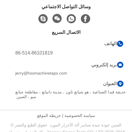
وسائل التواصل الاجتماعي
الاتصال السريع
الهاتف
86-514-86101819
بريد إلكتروني
jerry@hssmachinetaps.com
العنوان
حديقة فيدا الصناعية ، هو شيانغ تاون ، مدينة دانيانغ ، مقاطعة جيانغ
سو ، الصين.
سياسة الخصوصية
|
خريطة الموقع
الصين جودة جيدة صنابير آلة الأحرار المورد. حقوق الطبع والنشر ©