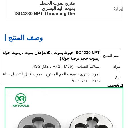
متري يموت الخيط
, 
إبراز:
يموت اليد اليسرى
, 
ISO4230 NPT Threading Die
وصف المنتج
ISO4230 NPT خيوط يموت ، ثلاثة
إعلان يموت ، يموت جولة
اسم المنتج
(يموت حجم بوصة جولة)
مواد
سبائك الصلب ، HSS (M2 ، M42 ، M35)
يموت دائري ، يموت الفم المفتوح ، يموت قابل للتعديل ، آلة
نوع
يموت ، يموت اليد
1. الوصف