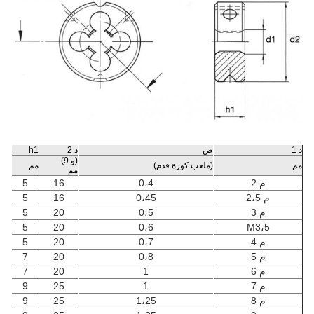
د 1
ص
د 2
h1
(و 9)
مم
(ملعب كورة قدم)
مم
مم
م 2
0،4
16
5
م 2،5
0،45
16
5
م 3
0،5
20
5
5
20
0،6
M3،5
م 4
0،7
20
5
م 5
0،8
20
7
م 6
1
20
7
م 7
1
25
9
م 8
1،25
25
9