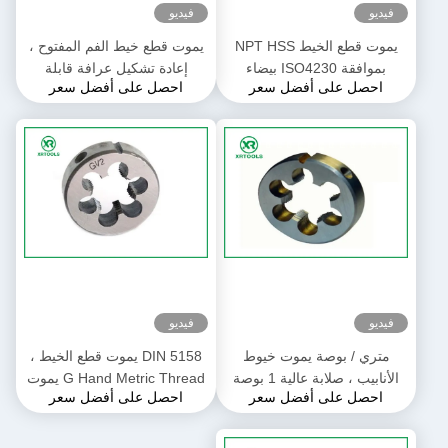
فيديو
فيديو
يموت قطع الخيط NPT HSS
يموت قطع خيط الفم المفتوح ،
بموافقة ISO4230 بيضاء
إعادة تشكيل عرافة قابلة
احصل على أفضل سعر
احصل على أفضل سعر
مستديرة الشكل
للتعديل للقطع
فيديو
فيديو
متري / بوصة يموت خيوط
DIN 5158 يموت قطع الخيط ،
الأنابيب ، صلابة عالية 1 بوصة
G Hand Metric Thread يموت
احصل على أفضل سعر
احصل على أفضل سعر
يموت TIAIN المغلفة
السطح اللامع