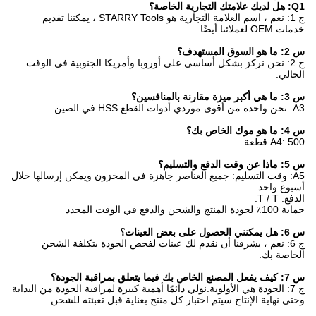
Q1: هل لديك علامتك التجارية الخاصة؟
ج 1: نعم ، اسم العلامة التجارية هو STARRY Tools ، يمكننا تقديم
خدمات OEM لعملائنا أيضًا.
س 2: ما هو السوق المستهدف؟
ج 2: نحن نركز بشكل أساسي على أوروبا وأمريكا الجنوبية في الوقت
الحالي.
س 3: ما هي أكبر ميزة مقارنة بالمنافسين؟
A3: نحن واحدة من أقوى موردي أدوات القطع HSS في الصين.
س 4: ما هو موك الخاص بك؟
A4: 500 قطعة
س 5: ماذا عن وقت الدفع والتسليم؟
A5: وقت التسليم: جميع العناصر جاهزة في المخزون ويمكن إرسالها خلال
أسبوع واحد.
الدفع: T / T.
حماية 100٪ لجودة المنتج والشحن والدفع في الوقت المحدد
س 6: هل يمكنني الحصول على بعض العينات؟
ج 6: نعم ، يشرفنا أن نقدم لك عينات لفحص الجودة بتكلفة الشحن
الخاصة بك.
س 7: كيف يفعل المصنع الخاص بك فيما يتعلق بمراقبة الجودة؟
ج 7: الجودة هي الأولوية.نولي دائمًا أهمية كبيرة لمراقبة الجودة من البداية
وحتى نهاية الإنتاج.سيتم اختبار كل منتج بعناية قبل تعبئته للشحن.