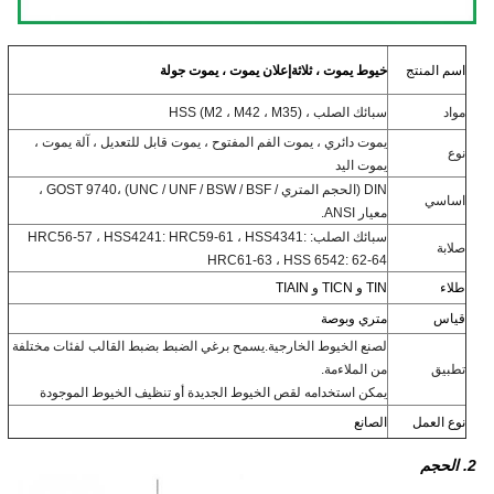
اسم المنتج
خيوط يموت ، ثلاثة
إعلان يموت ، يموت جولة
مواد
سبائك الصلب ، HSS (M2 ، M42 ، M35)
يموت دائري ، يموت الفم المفتوح ، يموت قابل للتعديل ، آلة يموت ،
نوع
يموت اليد
DIN (الحجم المتري / UNC / UNF / BSW / BSF) ،
GOST 9740 ،
اساسي
معيار ANSI.
سبائك الصلب: HRC56-57 ، HSS4241: HRC59-61 ، HSS4341:
صلابة
HRC61-63 ، HSS 6542: 62-64
طلاء
TIN و TICN و TIAIN
قياس
متري وبوصة
لصنع الخيوط الخارجية.يسمح برغي الضبط بضبط القالب لفئات مختلفة
تطبيق
من الملاءمة.
يمكن استخدامه لقص الخيوط الجديدة أو تنظيف الخيوط الموجودة
نوع العمل
الصانع
2. الحجم