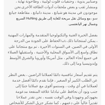
وصنابير يدوية ، وحنفيات فلوت لولبية ، وطاحونة نهاية ،
ومنشار ثقب و بعض ملحقات أدوات الطاقة الأخرى.نحن
موجودون في مدينة هو شيانغ ، مدينة دانيانغ ، مقاطعة جيانغ
سو ،
مع وسائل نقل مريحة للغاية إلى طريق HuNing السريع
وشمال نهر اليانغتسى.
بفضل الخبرة الغنية والتكنولوجيا المتقدمة والمهارات المهنية
، يمكن لمنتجاتنا ذلك
الحفاظ على الجودة من الدرجة
دائما
الأولى في الصين. في السنوات الأخيرة ، تم بيع منتجاتنا على
نطاق واسع إلى الأسواق المحلية والأجنبية ، واستقبلها العملاء
في جميع أنحاء العالم ، مثل أمريكا وأوروبا والشرق الأوسط
وإندونيسيا وما إلى ذلك.
يتم تقديم أسعار تنافسية دائمًا لعملائنا الراضين ، بغض النظر
عن الطلب الكبير أو الصغير ، فإننا نقدم دائمًا أفضل خدمة
لعملائنا في أي وقت ، وسننمو أقوى مع عملائنا جنبًا إلى
جنب ونود أن نحافظ على تبادلنا علاقة المنفعة مدعومة
بجهودكم وجهودنا.وفي الوقت نفسه ، نحن نقدر عملاءنا
تقديراً عالياً على دعمهم ، كما نشكر جزيل الشكر للأشخاص