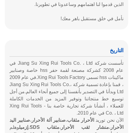
الذين قدموا لنا اهتمامهم وساعدونا في تطويرنا.
نأمل في خلق مستقبل باهر معك!
التاريخ
تأسست شركة Jiang Su Xing Rui Tools Co. ، Ltd في
عام 2008 كشركة مصنعة لقمة حفر hss خاصة وصنابير
ماكينات hss تسمى Xing Rui Tools Factory.في عام 2009
، قمنا بإعادة تسمية شركة Jiang Su Xing Rui Tools Co.،
Ltd وبدأنا في التصدير بأنفسنا إلى جميع أنحاء العالم.من أجل
توسيع خط منتجاتنا وتوفير المزيد من الخدمات الكاملة
للعملاء ، أنشأنا شركة تجارية خاصة بنا - Xing Rui Tools
Co. ، Ltd في عام 2010.
الآن نحن توريد
الأحرار مثقاب
،
صنابير آلة الأحرار
،
صنابير اليد
الأحرار
،
منشار ثقب الأحرار
،
مثقاب SDS
،
إزميل
وهلم