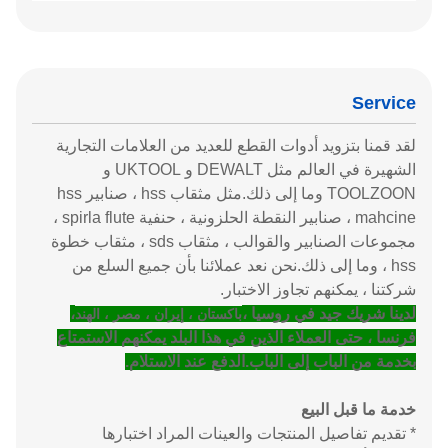
Service
لقد قمنا بتزويد أدوات القطع للعديد من العلامات التجارية
الشهيرة في العالم مثل DEWALT و UKTOOL و
TOOLZOON وما إلى ذلك.مثل مثقاب hss ، صنابير hss
mahcine ، صنابير النقطة الحلزونية ، حنفية spirla flute ،
مجموعات الصنابير والقوالب ، مثقاب sds ، مثقاب خطوة
hss ، وما إلى ذلك.نحن نعد عملائنا بأن جميع السلع من
شركتنا ، يمكنهم تجاوز الاختبار.
لدينا شريك جيد في روسيا ،
،
باكستان ، إيران ، مصر ، الهند
فرنسا ، حتى العملاء الذين في هذا البلد يمكنهم الاستمتاع
بخدمة من الباب إلى الباب.الدفع عند الاستلام.
خدمة ما قبل البيع
* تقديم تفاصيل المنتجات والعينات المراد اختبارها