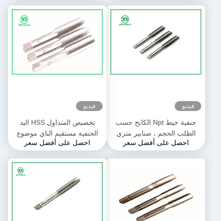
فيديو
فيديو
حنفية خيط Npt الكابح حسب
تخصيص المتداول HSS اليد
الطلب الحجم ، صنابير متري
الحنفية مستقيم الناي موضوع
احصل على أفضل سعر
احصل على أفضل سعر
طويلة من سبائك المغنيسيوم
سبائك الصلب المواد