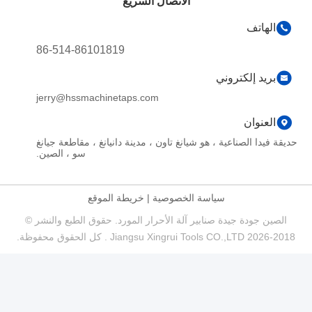
الاتصال السريع
الهاتف
86-514-86101819
بريد إلكتروني
jerry@hssmachinetaps.com
العنوان
حديقة فيدا الصناعية ، هو شيانغ تاون ، مدينة دانيانغ ، مقاطعة جيانغ
سو ، الصين.
سياسة الخصوصية
|
خريطة الموقع
الصين جودة جيدة صنابير آلة الأحرار المورد. حقوق الطبع والنشر ©
2018-2026 Jiangsu Xingrui Tools CO.,LTD . كل الحقوق محفوظة.