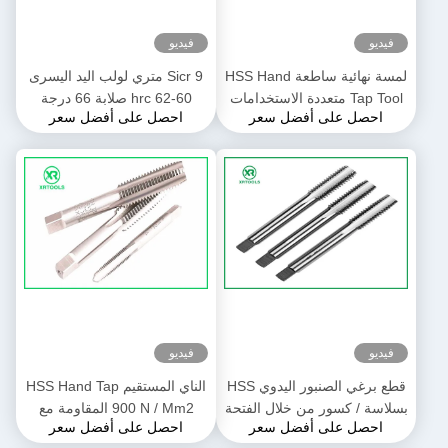
فيديو
فيديو
لمسة نهائية ساطعة HSS Hand
9 Sicr متري لولب اليد اليسرى
Tap Tool متعددة الاستخدامات
60-62 hrc صلابة 66 درجة
احصل على أفضل سعر
احصل على أفضل سعر
بزاوية 66 درجة ISO529 قياسي
زاوية الخيط
فيديو
فيديو
قطع برغي الصنبور اليدوي HSS
الناي المستقيم HSS Hand Tap
بسلاسة / كسور من خلال الفتحة
900 N / Mm2 المقاومة مع
احصل على أفضل سعر
احصل على أفضل سعر
لمسة نهائية مشرقة