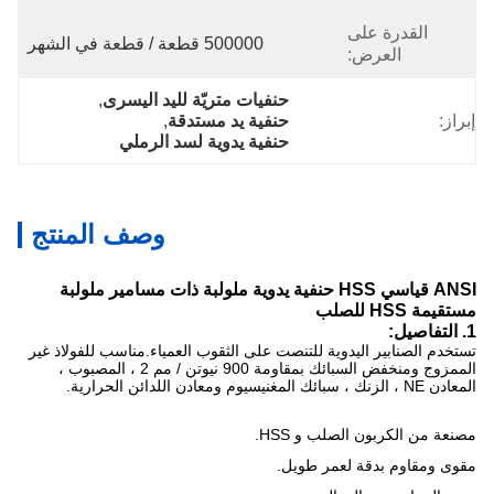
القدرة على
500000 قطعة / قطعة في الشهر
العرض:
حنفيات متريّة لليد اليسرى
, 
إبراز:
حنفية يد مستدقة
, 
حنفية يدوية لسد الرملي
وصف المنتج
ANSI قياسي HSS حنفية يدوية ملولبة ذات مسامير ملولبة
مستقيمة HSS للصلب
1. التفاصيل:
تستخدم الصنابير اليدوية للتنصت على الثقوب العمياء.مناسب للفولاذ غير
الممزوج ومنخفض السبائك بمقاومة 900 نيوتن / مم 2 ، المصبوب ،
المعادن NE ، الزنك ، سبائك المغنيسيوم ومعادن اللدائن الحرارية.
مصنعة من الكربون الصلب و HSS.
مقوى ومقاوم بدقة لعمر طويل.