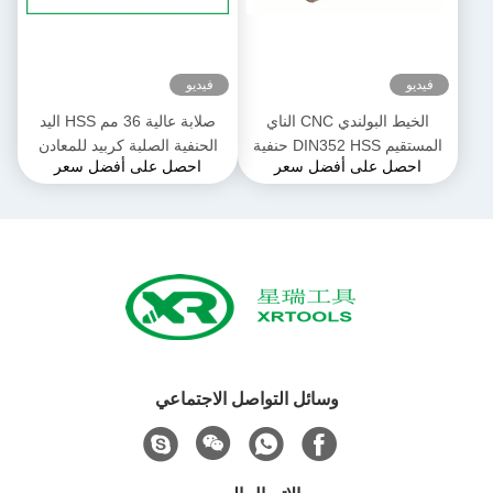
فيديو
فيديو
الخيط البولندي CNC الناي
صلابة عالية 36 مم HSS اليد
المستقيم DIN352 HSS حنفية
الحنفية الصلبة كربيد للمعادن
احصل على أفضل سعر
احصل على أفضل سعر
يدوية
بالحرارة
وسائل التواصل الاجتماعي