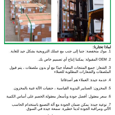
لماذا تختارنا:
1. موك منخفضة: جنبا إلى جنب مع عملك الترويجية بشكل جيد للغاية.
2. OEM المقبولة: يمكننا إنتاج أي تصميم خاص بك.
3. الشعار: جميع المنتجات المعبأة جيدًا مع أو بدون ملصقات ، يتم قبول
الملصقات والشعارات المطلوبة للعملاء
4. خدمة جيدة: العملاء هم أصدقائنا
5. المخزون: الصنابير اليدوية القياسية ، حنفيات الآلة غنية بالمخزون.
6. سعر معقول: أفضل جودة وبأسعار معقولة.الخصم على أساس الكمية
7. نوعية جيدة: يمكن ضمان الجودة مع آلة التصنيع باستخدام الحاسب
الآلي ومراقبة الجودة لدينا خطيرة. سمعة جيدة في السوق.