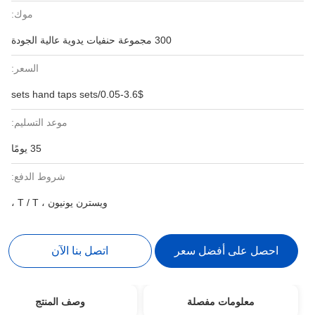
موك:
300 مجموعة حنفيات يدوية عالية الجودة
السعر:
0.05-3.6$/sets hand taps sets
موعد التسليم:
35 يومًا
شروط الدفع:
ويسترن يونيون ، T / T ،
احصل على أفضل سعر
اتصل بنا الآن
معلومات مفصلة
وصف المنتج