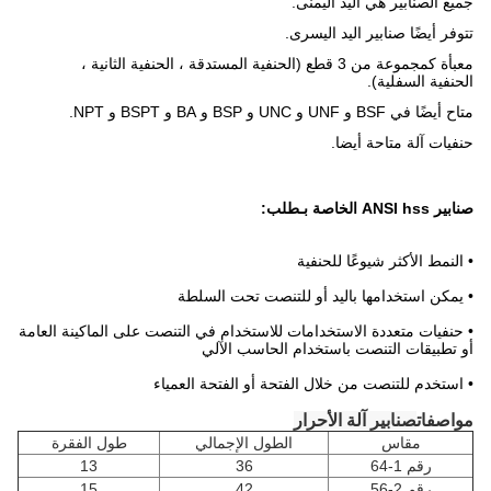
جميع الصنابير هي اليد اليمنى.
تتوفر أيضًا صنابير اليد اليسرى.
معبأة كمجموعة من 3 قطع (الحنفية المستدقة ، الحنفية الثانية ،
الحنفية السفلية).
متاح أيضًا في BSF و UNF و UNC و BSP و BA و BSPT و NPT.
حنفيات آلة متاحة أيضا.
صنابير ANSI hss الخاصة بـ
طلب
:
• النمط الأكثر شيوعًا للحنفية
• يمكن استخدامها باليد أو للتنصت تحت السلطة
• حنفيات متعددة الاستخدامات للاستخدام في التنصت على الماكينة العامة
أو تطبيقات التنصت باستخدام الحاسب الآلي
• استخدم للتنصت من خلال الفتحة أو الفتحة العمياء
مواصفات
صنابير آلة الأحرار
مقاس
الطول الإجمالي
طول الفقرة
رقم 1-64
36
13
رقم 2-56
42
15