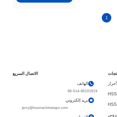
1
تجات
الاتصال السريع
أحرار
الهاتف
86-514-86101819
HSS
بريد إلكتروني
jerry@hssmachinetaps.com
زوني
العنوان