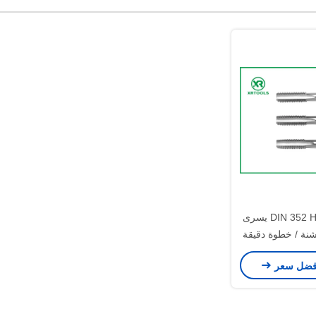
حنفيات مترية DIN 352 HSS يسرى
نة / خطوة دقيقة
فضل سعر