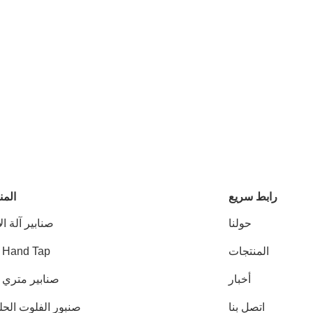
رابط سريع
المن
حولنا
صنابير آلة ال
المنتجات
 Hand Tap
أخبار
صنابير متري HSS
اتصل بنا
صنبور الفلوت الحل