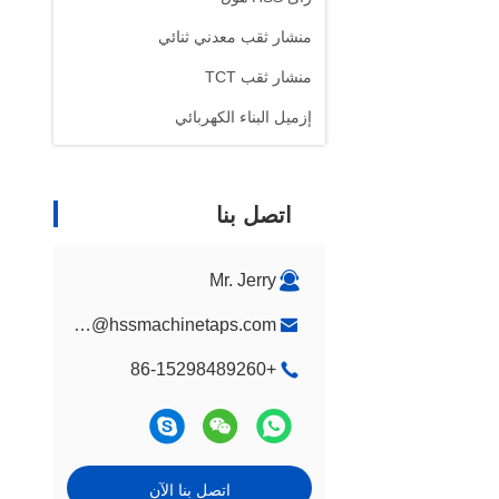
منشار ثقب معدني ثنائي
منشار ثقب TCT
إزميل البناء الكهربائي
اتصل بنا
Mr. Jerry
jerry@hssmachinetaps.com
+86-15298489260
اتصل بنا الآن