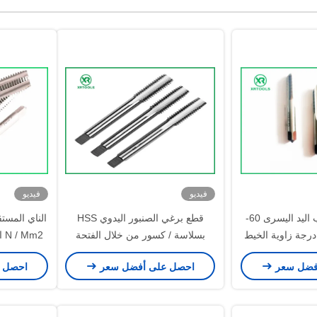
فيديو
فيديو
9 Sicr متري لولب اليد اليسرى 60-
قطع برغي الصنبور اليدوي HSS
بسلاسة / كسور من خلال الفتحة
m2
فضل سعر
احصل على أفضل سعر
احصل 