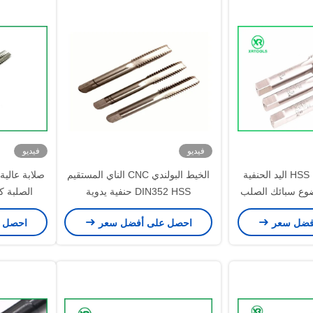
فيديو
فيديو
تخصيص المتداول HSS اليد الحنفية
الخيط البولندي CNC الناي المستقيم
ضوع سبائك الصلب
DIN352 HSS حنفية يدوية
الصلبة كر
واد
فضل سعر
احصل على أفضل سعر
احصل 