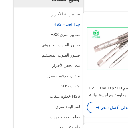
صنابير آلة الأحرار
HSS Hand Tap
صنابير متري HSS
صنبور الفلوت الحلزوني
صنبور الفلوت المستقيم
بت الحفر الأحرار
مثقاب عرقوب تفتق
مثقاب SDS
الناي المستقيم HSS Hand Tap 900
N / M المقاومة مع لمسة نهائية
HSS خطوة مثقاب
مشرقة
لقم البناء متري
على أفضل سعر
قطع الخيوط يموت
رأى HSS هول