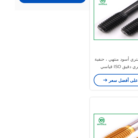
تري أسود منتهي ، حنفية
قيق ISO قياسي
على أفضل سعر