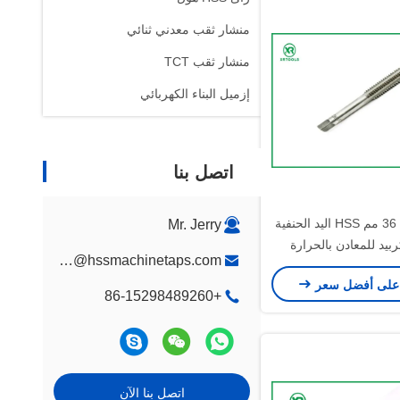
منشار ثقب معدني ثنائي
منشار ثقب TCT
إزميل البناء الكهربائي
اتصل بنا
صلابة عالية 36 مم HSS اليد الحنفية
Mr. Jerry
بيد للمعادن بالحرارة
jerry@hssmachinetaps.com
على أفضل سعر
+86-15298489260
اتصل بنا الآن