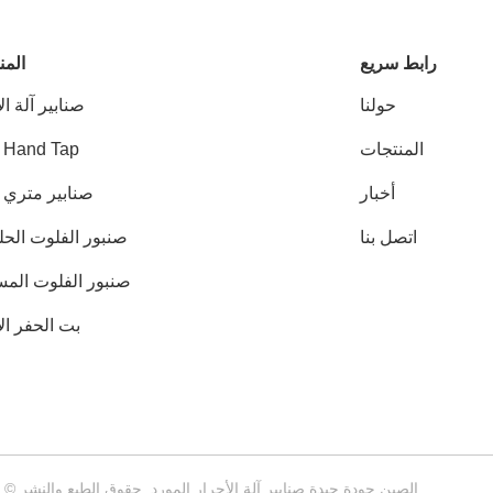
رابط سريع
المن
حولنا
صنابير آلة ال
المنتجات
 Hand Tap
أخبار
صنابير متري HSS
اتصل بنا
صنبور الفلوت الحل
صنبور الفلوت المس
بت الحفر ال
الصين جودة جيدة صنابير آلة الأحرار المورد. حقوق الطبع والنشر © 2018-2026 Jiangsu Xingrui Tools CO.,LTD . كل الحقوق محفوظة.