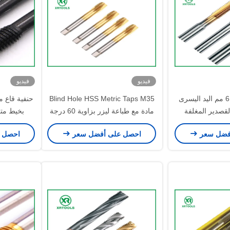
فيديو
فيديو
متري آلة الصلب 6 مم اليد اليسرى
Blind Hole HSS Metric Taps M35
حنفية قاع م
لقصدير المغلفة
مادة مع طباعة ليزر بزاوية 60 درجة
بخيط متري د
 السطحية
فضل سعر
احصل على أفضل سعر
احصل 