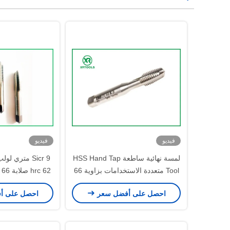
فيديو
فيديو
لمسة نهائية ساطعة HSS Hand Tap
Tool متعددة الاستخدامات بزاوية 66
62 hrc صلابة 66 درجة زاوية الخيط
درجة ISO529 قياسي
احصل على أفضل سعر
احصل على أ