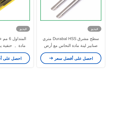
فيديو
فيديو
سطح مشرق Durabal HSS متري
صنابير لينة مادة النحاس مع أرض
مادة ， حنفية يد
دائرية
الأحمر
احصل على أفضل سعر
احصل على أ