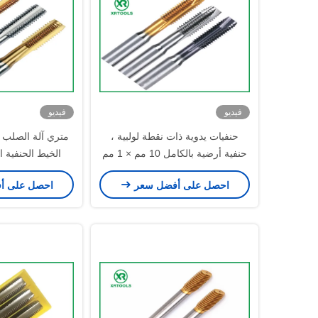
فيديو
فيديو
حنفيات يدوية ذات نقطة لولبية ،
حنفية أرضية بالكامل 10 مم × 1 مم
الخيط الحنفية ا
للآلة
المعالجة
احصل على أفضل سعر
احصل على أ