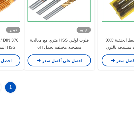
فيديو
فيديو
المتداول 6 مم خيط الحنفية 9XC
فلوت لولبي HSS متري مع معالجة
 مستدقة باللون
سطحية مختلفة تحمل 6H
HSS ا
 الصلب
فضل سعر
احصل على أفضل سعر
احصل 
1