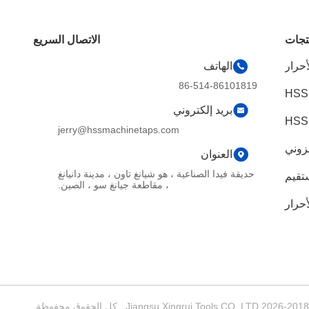
تجات
الاتصال السريع
أحرار
الهاتف
86-514-86101819
HSS
بريد إلكتروني
jerry@hssmachinetaps.com
زوني
العنوان
حديقة فيدا الصناعية ، هو شيانغ تاون ، مدينة دانيانغ
تقيم
، مقاطعة جيانغ سو ، الصين.
أحرار