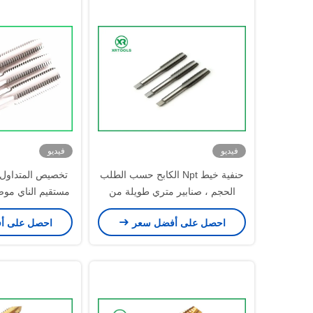
فيديو
فيديو
حنفية خيط Npt الكابح حسب الطلب
الحجم ، صنابير متري طويلة من
مستقيم الناي مو
سبائك المغنيسيوم
الم
احصل على أفضل سعر
احصل على أ