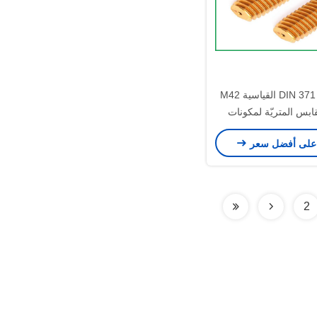
DIN 371 / DIN 376 القياسية M42
لمقابس المتريّة لمكونات
أدوات الآلات
على أفضل سعر
2