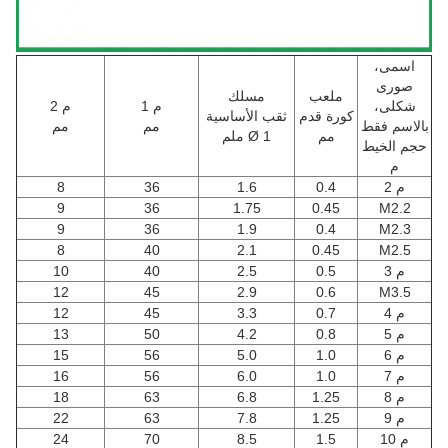
اسمى،
صورى
ملعب
مسلك
شكلى،
م 1
م 2
كورة قدم
ثقب الأساسية
بالاسم فقط
مم
مم
مم
Ø 1 ملم
حجم الخيط
م
م 2
0.4
1.6
36
8
9
36
1.75
0.45
M2.2
9
36
1.9
0.4
M2.3
8
40
2.1
0.45
M2.5
م 3
0.5
2.5
40
10
12
45
2.9
0.6
M3.5
م 4
0.7
3.3
45
12
م 5
0.8
4.2
50
13
م 6
1.0
5.0
56
15
م 7
1.0
6.0
56
16
م 8
1.25
6.8
63
18
م 9
1.25
7.8
63
22
م 10
1.5
8.5
70
24