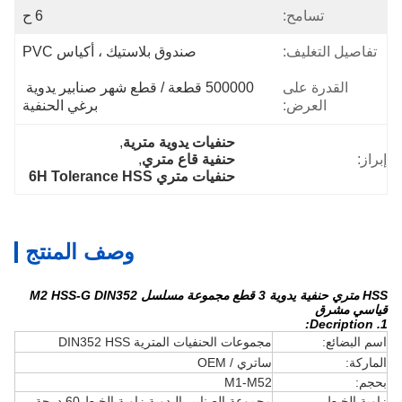
تسامح:
6 ح
تفاصيل التغليف:
صندوق بلاستيك ، أكياس PVC
القدرة على
500000 قطعة / قطع شهر صنابير يدوية 
العرض:
برغي الحنفية
حنفيات يدوية مترية
, 
إبراز:
حنفية قاع متري
, 
حنفيات متري 6H Tolerance HSS
وصف المنتج
HSS متري حنفية يدوية 3 قطع مجموعة مسلسل M2 HSS-G DIN352
قياسي مشرق
1. Decription:
اسم البضائع:
مجموعات الحنفيات المترية DIN352 HSS
الماركة:
ساتري / OEM
بحجم:
M1-M52
زاوية الخيط
مجموعة الصنابير اليدوية زاوية الخيط 60 درجة