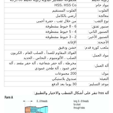
مواد خام:
HSS، HSS Co
الفلوت:
الفلوت المستقيم
معالجة:
أرضي بالكامل
نوع الثقب:
من خلال ثقب ، حفرة أعمى
صنبور تفتق:
6 - 8 خيوط مشطوفة
الصنبور الثاني:
4 - 5 خيوط مشطوفة
الصنبور الأخير:
2 - 3 خيوط مشطوفة
الأجنحة:
الإغاثة
ملعب كورة قدم:
خشن ودقيق
الفولاذ المقاوم للصدأ ، الصلب العام ، الكربون
مواد العمل:
الصلب ، الألومنيوم ، النحاس ، الحديد
مخرطة ، آلة حفر شعاعية ، آلة حفر مقعد ، آلة
آلة العمل:
حفر عمود ، آلة طحن عمودي
موك:
200 مجموعات
التعبئة:
صندوق بلاستيكي
موعد التسليم:
30 يوما بعد الدفع
آلة hss تنقر على أشكال الشطب والاختيار والتطبيق: