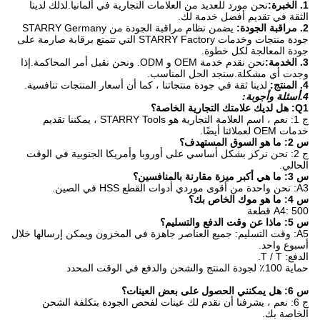
1. الخبرة:
نحن مورد للعديد من العلامات التجارية في ألمانيا.لذلك لدينا
الثقة في تقديم أفضل خدمة لك.
2. مراقبة الجودة:
يضمن نظام مراقبة الجودة من STARRY Germany
جودة منتجات وخدمات STARRY Factory التي تتمتع برقابة صارمة على
جودة المعالجة لكل خطوة.
3. الخدمة:
نحن نقدم خدمة OEM و ODM. ونحن نقبل أمر المحاكمة.إذا
وجدت أي مشكلة.سنجد الحل المناسب.
4. المنتج:
لدينا ثقة في جودة منتجاتنا ، كما أن أسعار المنتجات تنافسية.
4.أسئلة وأجوبة:
Q1: هل لديك علامتك التجارية الخاصة؟
ج 1: نعم ، اسم العلامة التجارية هو STARRY Tools ، يمكننا تقديم
خدمات OEM لعملائنا أيضًا.
س 2: ما هو السوق المستهدف؟
ج 2: نحن نركز بشكل أساسي على أوروبا وأمريكا الجنوبية في الوقت
الحالي.
س 3: ما هي أكبر ميزة مقارنة بالمنافسين؟
A3: نحن واحدة من أقوى موردي أدوات القطع HSS في الصين.
س 4: ما هو موك الخاص بك؟
A4: 500 قطعة
س 5: ماذا عن وقت الدفع والتسليم؟
A5: وقت التسليم: جميع العناصر جاهزة في المخزون ويمكن إرسالها خلال
أسبوع واحد.
الدفع: T / T.
حماية 100٪ لجودة المنتج والشحن والدفع في الوقت المحدد
س 6: هل يمكنني الحصول على بعض العينات؟
ج 6: نعم ، يشرفنا أن نقدم لك عينات لفحص الجودة بتكلفة الشحن
الخاصة بك.