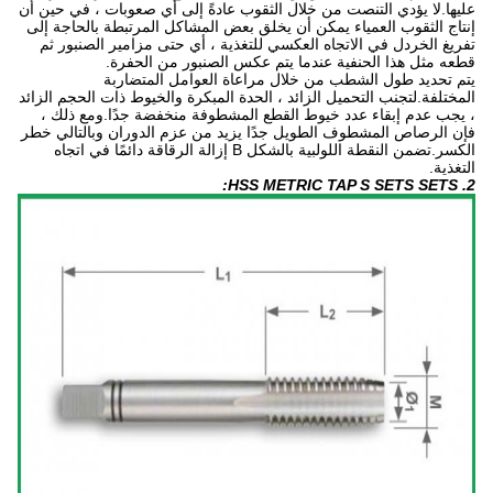
عليها.لا يؤدي التنصت من خلال الثقوب عادةً إلى أي صعوبات ، في حين أن
إنتاج الثقوب العمياء يمكن أن يخلق بعض المشاكل المرتبطة بالحاجة إلى
تفريغ الخردل في الاتجاه العكسي للتغذية ، أي حتى مزامير الصنبور ثم
قطعه مثل هذا الحنفية عندما يتم عكس الصنبور من الحفرة.
يتم تحديد طول الشطب من خلال مراعاة العوامل المتضاربة
المختلفة.لتجنب التحميل الزائد ، الحدة المبكرة والخيوط ذات الحجم الزائد
، يجب عدم إبقاء عدد خيوط القطع المشطوفة منخفضة جدًا.ومع ذلك ،
فإن الرصاص المشطوف الطويل جدًا يزيد من عزم الدوران وبالتالي خطر
الكسر.تضمن النقطة اللولبية بالشكل B إزالة الرقاقة دائمًا في اتجاه
التغذية.
2. HSS METRIC TAP S SETS SETS: