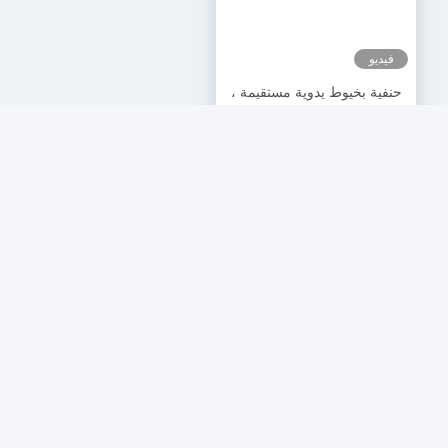
فيديو
حنفية بخيوط يدوية مستقيمة ،
6H حنفية متري التسامح 6H
احصل على أفضل سعر
صلابة
وسائل التواصل الاجتماعي
الاتصال السريع