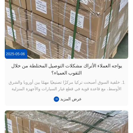
2025-05-06
يواجه العملاء الأتراك مشكلات التوصيل المختلطة من خلال
الثقوب العمياء؟
1. خلفية السوق أصبحت تركيا مركزًا تصنيعيًا مهمًا بين أوروبا والشرق
الأوسط، مع قاعدة قوية في قطع غيار السيارات والأجهزة المنزلية
والسلع البيضاء والهيدروليكية والآلات العامة. تقوم ورش العمل
عرض المزيد
المحلية بتنفيذ كميات هائلة من عمليات التنصت M3–M20 على الفولاذ
الكربوني والفولاذ الهيكلي/السبائكي، وهي تطلب بشكل ...