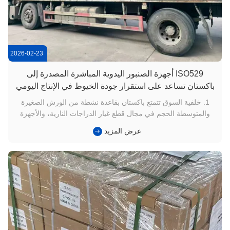
2026-02-23
ISO529 أجهزة الصنبور اليدوية المباشرة المصدرة إلى
باكستان تساعد على استقرار جودة الخيوط في الإنتاج اليومي
1. خلفية السوق تتمتع باكستان بقاعدة نشطة من الورش الصغيرة
والمتوسطة الحجم في مجال قطع غيار الدراجات النارية، والأجهزة
العامة، والصمامات، والمضخات، والآلات الزراعية. يعتبر قطع الثقوب
عرض المزيد
الملولبة الداخلية عملية يومية، وغالبًا ما تتم باستخدام مزيج من
التثقيب الآلي والتشطيب اليدوي. لسنوات عديدة، اعتمدت الع...