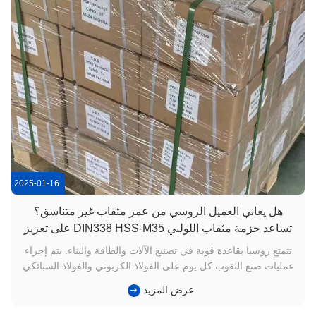
2025-01-16
هل يعاني العميل الروسي من عمر مثقاب غير متناسق؟
تساعد حزمة مثقاب اللولبي DIN338 HSS-M35 على تعزيز
كفاءة صنع الثقوب
تتمتع روسيا بقاعدة قوية في تصنيع الآلات والطاقة والبناء. يتم إجراء
عمليات صنع الثقوب كل يوم على الفولاذ الكربوني والفولاذ السبائكي
والفولاذ الهيكلي. لسنوات عديدة، اعتمد الموزعون وورش العمل
عرض المزيد
المحليون على العديد من الموردين الصغار للحصول على مثاقب
حلزونية، مما تسبب في مشكلات شائعة: مصادر مجزأة - يتصرف ...