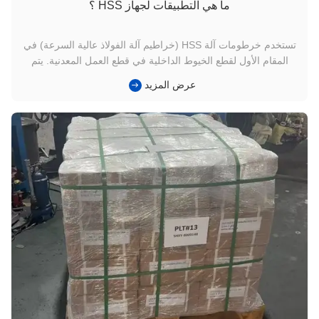
ما هي التطبيقات لجهاز HSS ؟
تستخدم خرطومات آلة HSS (خراطيم آلة الفولاذ عالية السرعة) في
المقام الأول لقطع الخيوط الداخلية في قطع العمل المعدنية. يتم
استخدامها عادة في مختلف القطاعات الصناعية ، بما في ذلك
عرض المزيد
التصنيع,السيارات والفضاء والإلكترونيات، وهنا تطبيقات رئيسية من
HSS مصاريع آلة: الخيوط الداخلية: الغرض الأساسي من HSS Taps
هو ...