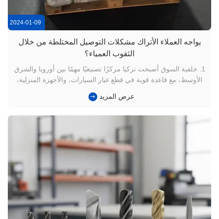
2024-01-09
يواجه العملاء الأتراك مشكلات التوصيل المختلطة من خلال
الثقوب العمياء؟
1. خلفية السوق أصبحت تركيا مركزًا تصنيعيًا مهمًا بين أوروبا والشرق
الأوسط، مع قاعدة قوية في قطع غيار السيارات، والأجهزة المنزلية،
والهيدروليكا، والآلات العامة. تقوم ورش العمل المحلية بتنفيذ كميات
عرض المزيد
هائلة من عمليات التنصت M3–M20 على الفولاذ الكربوني وسبائك/
الفولاذ الهيكلي، وهي تطلب بشكل متزايد عمر أداة ...