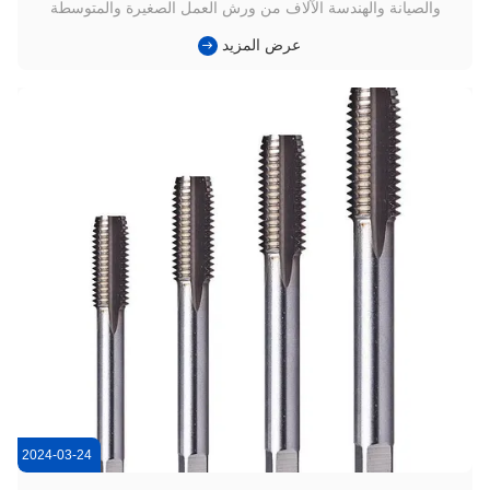
والصيانة والهندسة الآلاف من ورش العمل الصغيرة والمتوسطة
الحجم تعتمد على الصنابير كل يوم لقطع الخيوط الداخلية في الصلب
عرض المزيد
الكربونيأجزاء من الفولاذ اللاسلكي والفولاذ المقاوم للصدأ. لسنوات،
كان العديد من الموزعين المحليين يشترون الصنابير من الع...
2024-03-24