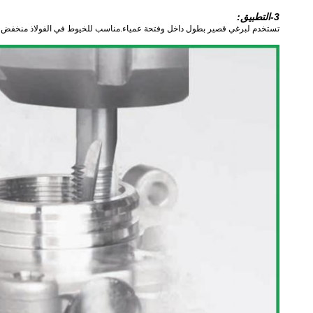
3-التطبيق:
تستخدم لبرغي قصير بطول داخل وفتحة عمياء.مناسب للخيوط في الفولاذ منخفض السب