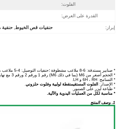
الفلوت:
القدرة على العرض:
إبراز:
حنفيات قص الخيوط
, 
حنفية 
* صنابير مستدقة: 6-8 ملاعب مشطوفة ؛حنفيات التوصيل: 4-5 ملاعب مشطوفة ؛صنابير القاع: 2-3 ملاعب مشطوفة ؛
* الحجم أصغر من M6 (بما في ذلك M6) رقم 1 ورقم 2 ورقم 3 مع نهايتين مدببتين ، الحجم فوق M8 (بما في ذلك M8) مع نهايتين مسطحتين.
* التسامح: 6H ، RH و LH.
* الإصدار:
الفلوت المستقيمنقطة لولبية وفلوت حلزوني
.
* طباعة ليزر على الصنبور.
* مناسبة لكل من العمليات اليدوية والآلية.
1. وصف المنتج