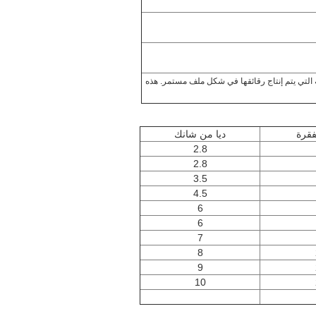
 التي يتم إنتاج رقائقها في شكل ملف مستمر. هذه
فقرة
ديا من شانك
2.8
2.8
3.5
4.5
6
6
7
8
9
10