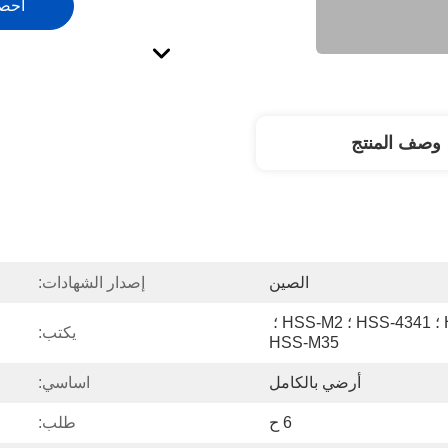
احص
وصف المنتج
الصين
إصدار الشهادات:
Hss-4241 ؛ HSS-4341 ؛ HSS-4341 ؛ HSS-M2 ؛ 
يكتب:
HSS-M35
أرضي بالكامل
اساسي:
6 ح
طلب: