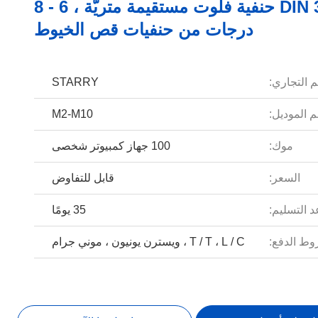
DIN 371 حنفية فلوت مستقيمة متريّة ، 6 - 8
درجات من حنفيات قص الخيوط
م التجاري:
STARRY
 الموديل:
M2-M10
موك:
100 جهاز كمبيوتر شخصى
السعر:
قابل للتفاوض
 التسليم:
35 يومًا
ط الدفع:
T / T ، L / C ، ويسترن يونيون ، موني جرام