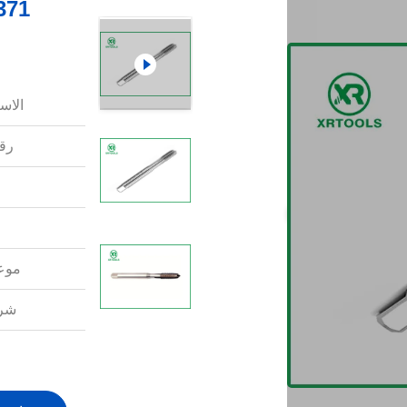
الاس
رقم
موعد
شرو