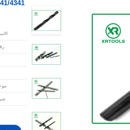
الاس
رقم
موعد
شرو