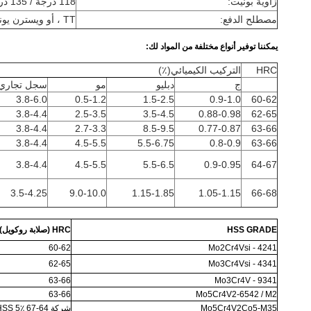
زاوية بونيت:
118 درجة / 135 درجة أو نقطة الانقسام
مصطلح الدفع:
TT ، أو ويسترن يونيون
يمكننا توفير أنواع مختلفة من المواد لك:
HRC
التركيب الكيميائي(٪)
ج
دبليو
مو
سجل تجاري
3.8-6.0
0.5-1.2
1.5-2.5
0.9-1.0
60-62
3.8-4.4
2.5-3.5
3.5-4.5
0.88-0.98
62-65
3.8-4.4
2.7-3.3
8.5-9.5
0.77-0.87
63-66
3.8-4.4
4.5-5.5
5.5-6.75
0.8-0.9
63-66
3.8-4.4
4.5-5.5
5.5-6.5
0.9-0.95
64-67
3.5-4.25
9.0-10.0
1.15-1.85
1.05-1.15
66-68
HSS GRADE
HRC (صلابة روكويل)
60-62
Mo2Cr4Vsi - 4241
62-65
Mo3Cr4Vsi - 4341
63-66
Mo3Cr4V - 9341
63-66
Mo5Cr4V2-6542 / M2
Mo5Cr4V2Co5-M35
شركة 64-67 HSS 5٪