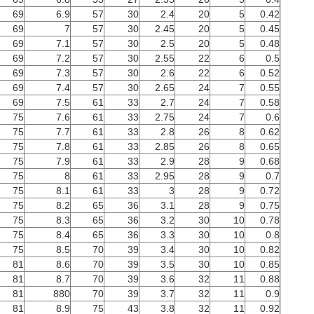
69
6.9
57
30
2.4
20
5
0.42
69
7
57
30
2.45
20
5
0.45
69
7.1
57
30
2.5
20
5
0.48
69
7.2
57
30
2.55
22
6
0.5
69
7.3
57
30
2.6
22
6
0.52
69
7.4
57
30
2.65
24
7
0.55
69
7.5
61
33
2.7
24
7
0.58
75
7.6
61
33
2.75
24
7
0.6
75
7.7
61
33
2.8
26
8
0.62
75
7.8
61
33
2.85
26
8
0.65
75
7.9
61
33
2.9
28
9
0.68
75
8
61
33
2.95
28
9
0.7
75
8.1
61
33
3
28
9
0.72
75
8.2
65
36
3.1
28
9
0.75
75
8.3
65
36
3.2
30
10
0.78
75
8.4
65
36
3.3
30
10
0.8
75
8.5
70
39
3.4
30
10
0.82
81
8.6
70
39
3.5
30
10
0.85
81
8.7
70
39
3.6
32
11
0.88
81
880
70
39
3.7
32
11
0.9
81
8.9
75
43
3.8
32
11
0.92