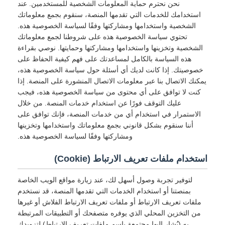
نحن نحترم حماية المعلومات الشخصية للمستخدمين. عند
استخدامك للخدمات التي تقدمها المنصة، سنقوم بجمع معلوماتك
الشخصية واستخدامها ومشاركتها وفقًا لسياسة الخصوصية هذه.
تحتوي سياسة الخصوصية هذه على شروطنا لجمع معلوماتك
الشخصية وتخزينها واستخدامها ومشاركتها وحمايتها. نوصي بقراءة
هذه السياسة بالكامل لمساعدتك على فهم كيفية الحفاظ على
خصوصيتك. إذا كانت لديك أي أسئلة حول سياسة الخصوصية هذه،
يمكنك الاتصال بنا عبر معلومات الاتصال المنشورة على المنصة. إذا
كنت لا توافق على أي محتوى من سياسة الخصوصية هذه، فيجب
عليك التوقف فورًا عن استخدام خدمات المنصة. من خلال
الاستمرار في استخدام أي من خدمات المنصة، فإنك توافق على
أننا سنقوم بشكل قانوني بجمع معلوماتك واستخدامها وتخزينها
ومشاركتها وفقًا لسياسة الخصوصية هذه.
استخدام ملفات تعريف الارتباط (Cookie)
لتوفير تجربة وصول أسهل لك، عند زيارة مواقع الويب الخاصة
بمنصتنا أو استخدام الخدمات التي تقدمها المنصة، قد نستخدم
ملفات تعريف الارتباط أو ملفات تعريف الارتباط الفلاش أو غيرها
من التخزين المحلي الذي يوفره متصفحك أو التطبيقات المرتبطة
به (يُشار إليها مجتمعة باسم ملفات تعريف الارتباط) لتزويدك