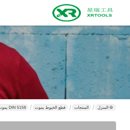
المنزل
المنتجات
قطع الخيوط يموت
DIN 5158 يموت قطع الخيط ، G Hand Metric Thread يموت السطح اللامع