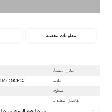
معلومات مفصلة
مكان المنشأ:
مادة:
GCR15 ؛ 9SICR ، HSS-4341 ، HSS-M2
سطح:
تفاصيل التغليف:
إبراز:
يموت الخيط المتري
, 
يموت ال