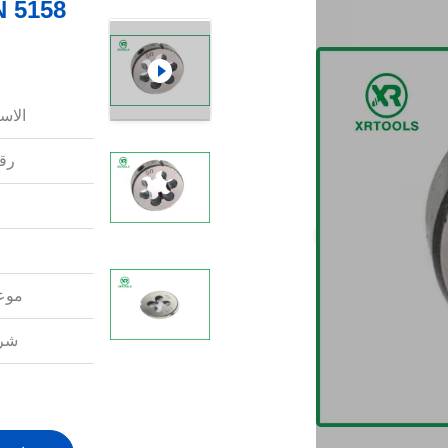
الاس
رقم
موعد
شرو