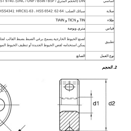
اساسي
DIN (الحجم المتري / UNC / UNF / BSW / BSF) ،
GOST 9740 ، معيار
صلابة
سبائك الصلب: HRC56-57 ، HSS4241: HRC59-61 ، HSS4341: HRC61-63 ، HSS 6542: 62-64
طلاء
TIN و TICN و TIAIN
قياس
متري وبوصة
لصنع الخيوط الخارجية.يسمح برغي الضبط بضبط القالب لفئات
تطبيق
يمكن استخدامه لقص الخيوط الجديدة أو تنظيف الخيوط المو
نوع العمل
الصانع
2. الحجم