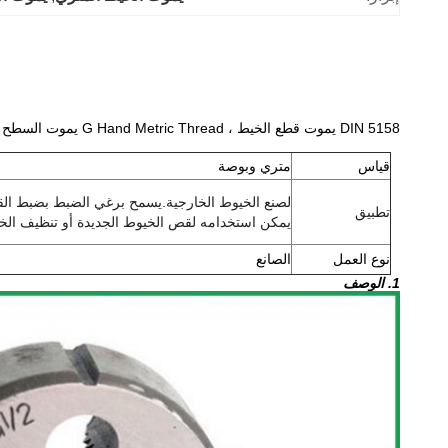
DIN 5158 يموت قطع الخيط ، G Hand Metric Thread يموت السطح اللامع
قياس
متري وبوصة
لصنع الخيوط الخارجية.يسمح برغي الضبط بضبط القا
تطبيق
يمكن استخدامه لقص الخيوط الجديدة أو تنظيف الخ
نوع العمل
الصانع
1. الوصف