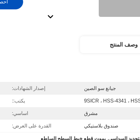
احص
وصف المنتج
جيانغ سو الصين
إصدار الشهادات:
يكتب::
مشرق
اساسي:
صندوق بلاستيكي
القدرة على العرض:
تجديد السداسي
, 
يموت قطع خيط السطح الساطع