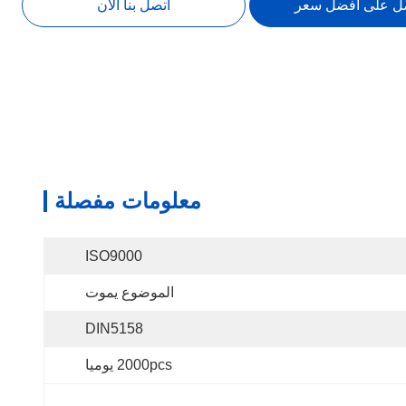
ل على أفضل سعر
اتصل بنا الآن
معلومات مفصلة
ISO9000
الموضوع يموت
DIN5158
2000pcs يوميا