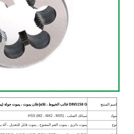
اسم المنتج
DIN5158 G قالب الخيوط ، ثلاثة
إعلان يموت ، يموت جولة (ي
مواد
سبائك الصلب ، HSS (M2 ، M42 ، M35)
نوع
يموت دائري ، يموت الفم المفتوح ، يموت قابل للتعديل ، آلة ي