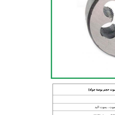
موت حجم بوصة جولة)
موت ، يموت اليد