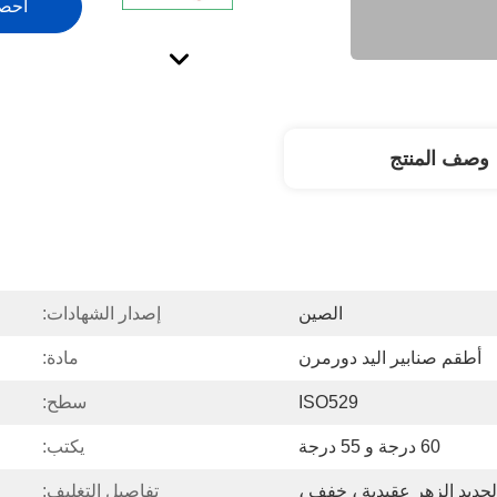
احص
وصف المنتج
الصين
إصدار الشهادات:
أطقم صنابير اليد دورمرن
مادة:
ISO529
سطح:
60 درجة و 55 درجة
يكتب:
لحديد الزهر عقيدية ، خفف ،
تفاصيل التغليف: