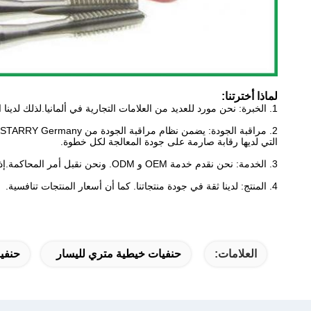
لماذا أخترتنا:
1. الخبرة: نحن مورد للعديد من العلامات التجارية في ألمانيا.لذلك لدينا الثقة لنقدم لك أفضل خدمة.
2. مراقبة الجودة: يضمن نظام مراقبة الجودة من STARRY Germany منتجات STARRY Factory وجودة الخدمة
التي لديها رقابة صارمة على جودة المعالجة لكل خطوة.
3. الخدمة: نحن نقدم خدمة OEM و ODM. ونحن نقبل أمر المحاكمة.إذا وجدت أي مشكلة.سنجد الحل المناسب.
4. المنتج: لدينا ثقة في جودة منتجاتنا. كما أن أسعار المنتجات تنافسية.
العلامات:
حنفيات خيطية متري لليسار
حنفي