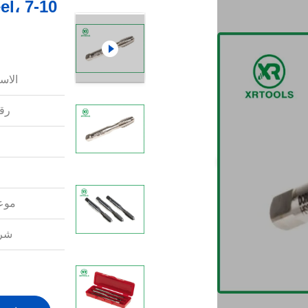
الاس
رقم
موعد
شرو