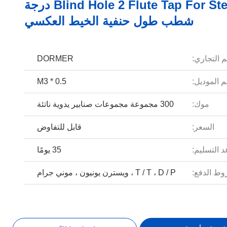
Blind Hole 2 Flute Tap For Steel، 7-10 درجة
شطب طول حنفية الخيط العكسي
م التجاري:
DORMER
 الموديل:
M3 * 0.5
موك:
300 مجموعة مجموعات صنابير يدوية ناتئة
السعر:
قابل للتفاوض
 التسليم:
35 يومًا
ط الدفع:
T / T ، D / P ، ويسترن يونيون ، موني جرام