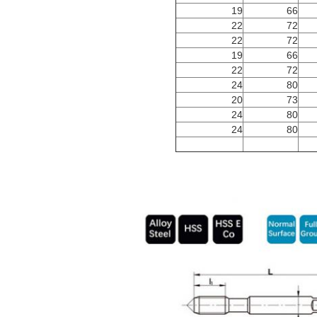
19
66
22
72
22
72
19
66
22
72
24
80
20
73
24
80
24
80