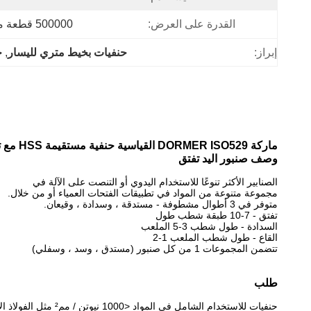
القدرة على العرض:
500000 قطعة من الصنابير الخيطية لكل فم
إبراز:
حنفيات بخيط متري لليسار
, 
ح
ماركة DORMER ISO529 القياسية حنفية مستقيمة HSS مع تعبئة صندوق أحمر
وصف صنبور اليد تفتق
الصنابير الأكثر تنوعًا للاستخدام اليدوي أو التنصت على الآلة في
مجموعة متنوعة من المواد في تطبيقات الفتحات العمياء أو من خلال.
متوفر في 3 أطوال مشطوفة - مستدقة ، وسدادة ، وقيعان.
تفتق - 7-10 طبقة شطب طول
السدادة - طول شطب 3-5 الملعب
القاع - طول شطب الملعب 1-2
تتضمن المجموعات 1 من كل صنبور (مستدق ، وسد ، وسفلي)
طلب
حنفيات للاستخدام الشامل في المواد <1000 نيوتن / مم² مثل الفولاذ الإنشائي الشائع ، مجانًا