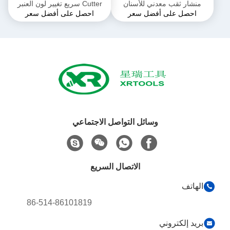
منشار ثقب معدني للأسنان
Cutter سريع تغيير لون العنبر
احصل على أفضل سعر
احصل على أفضل سعر
المخدد
إنهاء المتانة المثلى
وسائل التواصل الاجتماعي
الاتصال السريع
الهاتف
86-514-86101819
بريد إلكتروني