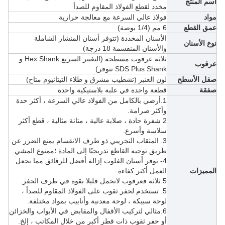
اسم المنتج
مخدد لقطع الفولاذ المقاوم للصدأ
مواد
فولاذ عالي السرعة مع معالجة حرارية
عمق القطع
6 مم (1/4 بوصة)
الأسنان المخددة (تتوفر أسنان المنشار الشاملة
نوع الأسنان
والأسنان المنقسمة 18 درجة)
ثلاثة عرقوب مسطحة (
التغيير السريع Hex Shank و
عرقوب
SDS Plus Shank
تتوفر)
صقل الأسطح
لون العنبر (تشطيب مشرق و
طلاء التيتانيوم متاح)
صفقة
قطعة واحدة في علبة بلاستيكية واحدة
1.أرضي بالكامل من الفولاذ عالي السرعة ، أكثر حدة
وأكثر صرامة.
2 شفرة حادة ، صلابة عالية ، متانة مثالية ، قطع أكثر
سلاسة وأسرع.
3. المثقاب التجريبي ذو طرف الانقسام يمنع الضرر عن
طريق توجيه القاطع تدريجيًا إلى المادة ؛ممنوع المشي.
4- توفر أسنان الفلوت إزالة أفضل للرقائق مما يجعل
المميزات
العمل أكثر كفاءة.
5.
ثلاثة ف
عرقوب لاتحمل قليلا بقوة في ظرف الحفر.
5. تستخدم لحفر ثقوب على الفولاذ المقاوم للصدأ ،
لوحة سبيكة ، لوحة معدنية وأنابيب بمواد مختلفة.
6.
مثالي لتركيب الأقفال والمقابض في الأبواب والخزائن
أو حفر ثقوب ذات قطر أكبر من خلال المكاتب ، إلخ.