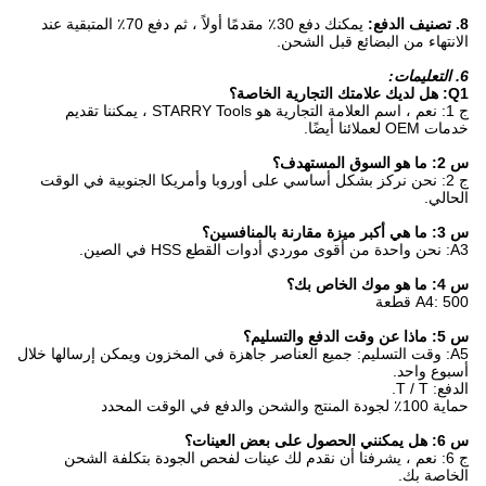
8. تصنيف الدفع:
يمكنك دفع 30٪ مقدمًا أولاً ، ثم دفع 70٪ المتبقية عند
الانتهاء من البضائع قبل الشحن.
6. التعليمات:
Q1: هل لديك علامتك التجارية الخاصة؟
ج 1: نعم ، اسم العلامة التجارية هو STARRY Tools ، يمكننا تقديم
خدمات OEM لعملائنا أيضًا.
س 2: ما هو السوق المستهدف؟
ج 2: نحن نركز بشكل أساسي على أوروبا وأمريكا الجنوبية في الوقت
الحالي.
س 3: ما هي أكبر ميزة مقارنة بالمنافسين؟
A3: نحن واحدة من أقوى موردي أدوات القطع HSS في الصين.
س 4: ما هو موك الخاص بك؟
A4: 500 قطعة
س 5: ماذا عن وقت الدفع والتسليم؟
A5: وقت التسليم: جميع العناصر جاهزة في المخزون ويمكن إرسالها خلال
أسبوع واحد.
الدفع: T / T.
حماية 100٪ لجودة المنتج والشحن والدفع في الوقت المحدد
س 6: هل يمكنني الحصول على بعض العينات؟
ج 6: نعم ، يشرفنا أن نقدم لك عينات لفحص الجودة بتكلفة الشحن
الخاصة بك.