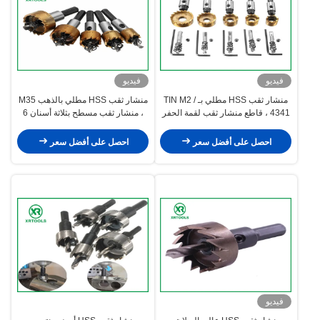
فيديو
فيديو
منشار ثقب HSS مطلي بـ TIN M2 /
منشار ثقب HSS مطلي بالذهب M35
4341 ، قاطع منشار ثقب لقمة الحفر
، منشار ثقب مسطح بثلاثة أسنان 6
الأساسية الأرضية بالكامل
مم ، أسنان مقسمة 18 درجة
احصل على أفضل سعر
احصل على أفضل سعر
فيديو