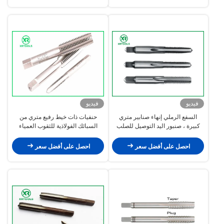
فيديو
فيديو
السفع الرملي إنهاء صنابير متري
حنفيات ذات خيط رفيع متري من
كبيرة ، صنبور اليد التوصيل للصلب
السبائك الفولاذية للثقوب العمياء
ANSI القياسية
GCR15 مادة M3 - M50 الحجم
احصل على أفضل سعر
احصل على أفضل سعر