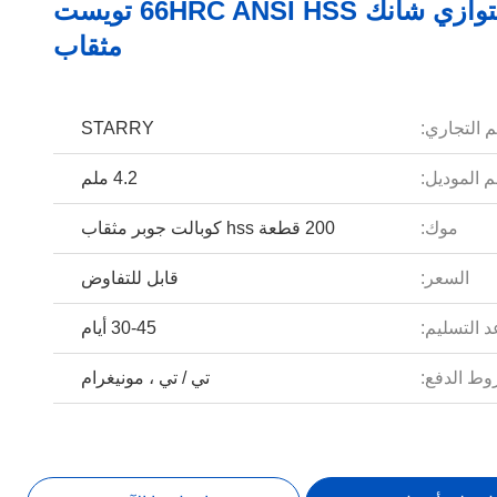
ساطع متوازي شانك 66HRC ANSI HSS تويست
مثقاب
م التجاري:
STARRY
 الموديل:
4.2 ملم
موك:
200 قطعة hss كوبالت جوبر مثقاب
السعر:
قابل للتفاوض
 التسليم:
30-45 أيام
ط الدفع:
تي / تي ، مونيغرام