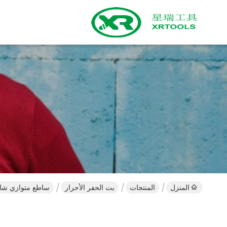
المنزل
المنتجات
بت الحفر الأحرار
ساطع متوازي شانك 66HRC ANSI HSS تويس