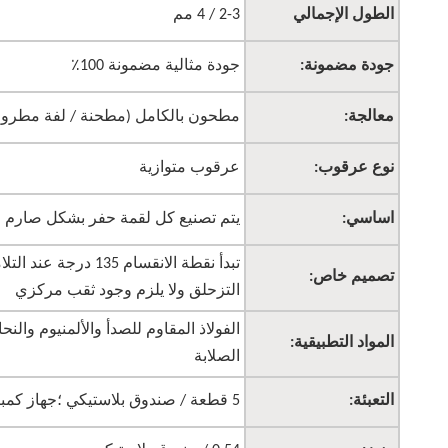
الطول الإجمالي
2-3 / 4 مم
جودة مضمونة:
جودة مثالية مضمونة 100٪
معالجة:
مطحون بالكامل (مطحنة / لفة مطروق
نوع عرقوب:
عرقوب متوازية
اساسي:
يتم تصنيع كل لقمة حفر بشكل صارم وفقًا لموا
تبدأ نقطة الانقسام 5
تصميم خاص:
التزحلق ولا يلزم وجود ثقب مركزي
الفولاذ المقاوم للصدأ والألمنيوم والن
المواد التطبيقية:
الصلابة
التعبئة:
5 قطعة / صندوق بلاستيكي ؛جهاز كمبيوتر شخصى 50 / كرتون