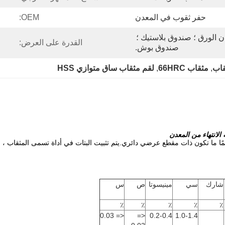
حفر ثقوب في المعدن
OEM:
أنبوب بلاستيكي ؛ صندوق ألوان الورق ؛ صندوق بلاستيك ؛ 
القدرة على العرض:
صندوق بوش.
, 
مثقاب 66HRC
, 
لقم مثقاب ساق متوازي HSS
، دائمًا ما تكون ذات مقطع عرضي دائري.يتم تثبيت البتات في أداة تسمى المثقاب ، 
شارك
سي
مينيسوتا
ص
س
٪
٪
٪
٪
٪
<= 0.03
<=
0.2-0.4
1.0-1.4