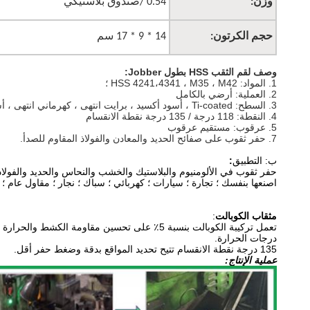
وزن:
0.54 /
صندوق بلاستيكي
حجم الكرتون:
14 * 9 * 17 سم
وصف لقم الثقب HSS بطول Jobber:
1. المواد: HSS 4241،4341 ، M35 ، M42 ؛
2. العملية: أرضي بالكامل
3. السطح: Ti-coated ، أسود أكسيد ، برايت انتهى ، كهرماني انتهى ، أسود ومشرق
4. النقطة: 118 درجة / 135 درجة نقطة الانقسام
5. عرقوب: مستقيم عرقوب
7. حفر ثقوب على صفائح الحديد والمعادن والفولاذ المقاوم للصدأ.
ب: التطبيق
:
حفر ثقوب في الألومنيوم والبلاستيك والخشب والنحاس والحديد والفولاذ 
اصنعها بنفسك ؛ تجارة ؛ سيارات ؛ كهربائي ؛ سباك ؛ نجار ؛ مقاول عام 
مثقاب الكوبالت
:
تعمل تركيبة الكوبالت بنسبة 5٪ على تحسين مقاومة الكشط والحرارة ، لزيادة القوة عند الحفر العالي
درجات الحرارة.
135 درجة نقطة الانقسام تتيح تحديد المواقع بدقة وضغط حفر أقل.
عملية الإنتاج: