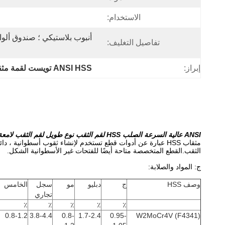
الاستخدام:
تفاصيل التغليف:
إبراز:
ANSI HSS تويست لقمة مثقاب
ANSI عالية السرعة الصلب HSS لقم الثقب نوع طويل لقم الثقب لامعة الانتهاء من المعدن
مثقاب HSS عبارة عن أدوات قطع تستخدم لإنشاء ثقوب أسطوانية 
الثقب.القطع المتخصصة متاحة أيضًا للفتحات غير الأسطوانية الشكل.
ج: المواد والصلابة:
وصف HSS
ج
دبليو
مو
سجل
الخامس
تجاري
٪
٪
٪
٪
٪
0.8-1.2
3.8-4.4
0.8-
1.7-2.4
0.95-
W2MoCr4V (F4341)