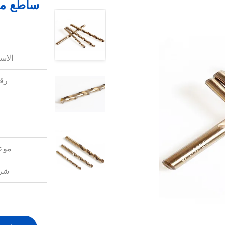
الاس
رقم
موعد
شرو