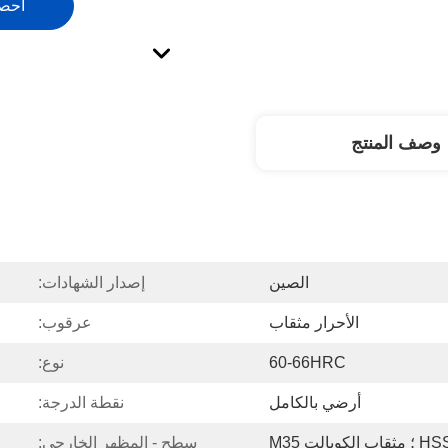
احص
وصف المنتج
الصين
إصدار الشهادات:
الأحرار مثقاب
عرقوب:
60-66HRC
نوع:
أرضي بالكامل
نقطة الدرجة:
الكوبالت M35
سطح - المظهر الخارجي: