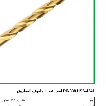
DIN338 HSS-4241 لقم الثقب الملفوف المطروق
نوع:
مثقاب HSS تطور
عرقوب:
مستقيم شانك