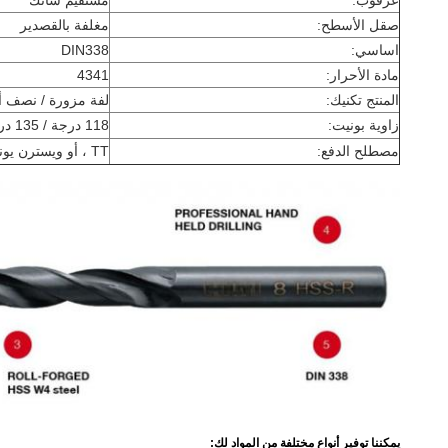
صقل الأسطح:
مغلفة بالقصدير
اساسي:
DIN338
مادة الأحرار:
4341
المنتج تكنيك:
لفة مزورة / نصف أ
زاوية بونيت:
118 درجة / 135 درجة أو نقطة الانقسام
مصطلح الدفع:
TT ، أو ويسترن يونيون
يمكننا توفير أنواع مختلفة من المواد لك: