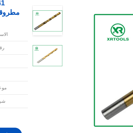
مطروقة
الاس
رقم
موعد
شرو