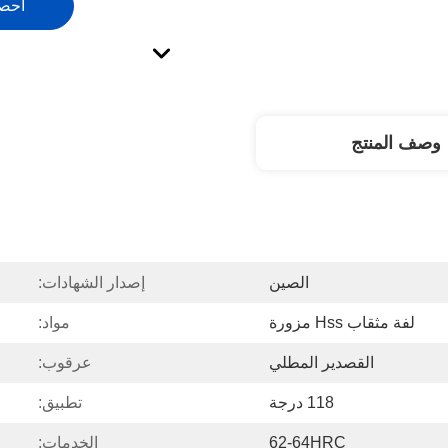
احص
وصف المنتج
الصين
إصدار الشهادات:
لفة مثقاب Hss مزورة
مواد:
القصدير المطلي
عرقوب:
118 درجة
تطبيق:
62-64HRC
الخدمات: