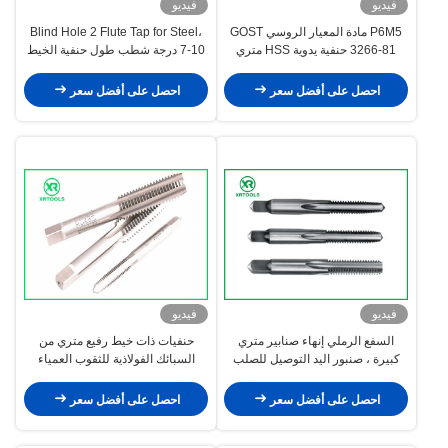
فيديو
فيديو
P6M5 مادة المعيار الروسي GOST
Blind Hole 2 Flute Tap for Steel،
3266-81 حنفية يدوية HSS متري
7-10 درجة شطب طول حنفية الخيط
ساطع
العكسي
احصل على أفضل سعر
احصل على أفضل سعر
فيديو
فيديو
السفع الرملي إنهاء صنابير متري
حنفيات ذات خيط رفيع متري من
كبيرة ، صنبور اليد التوصيل للصلب
السبائك الفولاذية للثقوب العمياء
ANSI القياسية
GCR15 مادة M3 - M50 الحجم
احصل على أفضل سعر
احصل على أفضل سعر