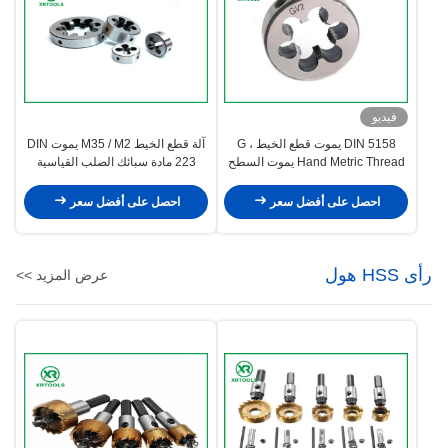
فيديو
DIN 5158 يموت قطع الخيط ، G
آلة قطع الخيط M35 / M2 يموت DIN
Hand Metric Thread يموت السطح
223 مادة سبائك الصلب القياسية
اللامع
احصل على أفضل سعر
احصل على أفضل سعر
رأى HSS هول
عرض المزيد >>