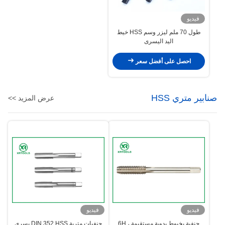
فيديو
طول 70 ملم ليزر وسم HSS خيط
اليد اليسرى
احصل على أفضل سعر
صنابير متري HSS
عرض المزيد >>
فيديو
فيديو
حنفية بخيوط يدوية مستقيمة ، 6H
حنفيات مترية DIN 352 HSS يسرى