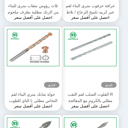
عرافة عرقوب متري البناء لقم
ثلاث رؤوس مثقاب متري للبناء
عبر كربيد تلميح للزجاج / بلاط
من الزنك مطلية بطرف ملحوم
احصل على أفضل سعر
احصل على أفضل سعر
السيراميك
آليًا
فيديو
فيديو
R الفلوت الصلب لقم الثقب
جولة شانك متري البناء لقم
مطلي بالكروم مع المعالجة
النحاس مطلي L الناي للطوب
احصل على أفضل سعر
احصل على أفضل سعر
الحرارية عرقوب مرنة
ملموسة