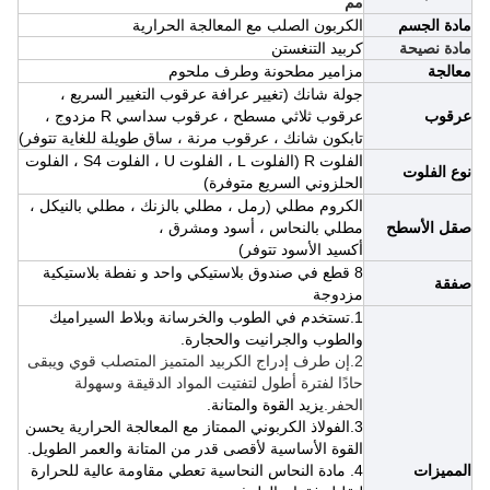
مم
مادة الجسم
الكربون الصلب مع المعالجة الحرارية
مادة نصيحة
كربيد التنغستن
معالجة
مزامير مطحونة وطرف ملحوم
جولة شانك
(تغيير عرافة عرقوب التغيير السريع ،
عرقوب
عرقوب ثلاثي مسطح ، عرقوب سداسي R مزدوج ،
تابكون شانك ،
عرقوب مرنة ، ساق طويلة للغاية
تتوفر)
الفلوت R (الفلوت L ، الفلوت U ، الفلوت S4 ، الفلوت
نوع الفلوت
الحلزوني السريع متوفرة)
الكروم مطلي
(رمل ، مطلي بالزنك ، مطلي بالنيكل ،
صقل الأسطح
مطلي بالنحاس ، أسود ومشرق ،
أكسيد الأسود
تتوفر)
8 قطع في صندوق بلاستيكي واحد و نفطة بلاستيكية
صفقة
مزدوجة
1.تستخدم في الطوب والخرسانة وبلاط السيراميك
والطوب والجرانيت والحجارة.
2.إن طرف إدراج الكربيد المتميز المتصلب قوي ويبقى
حادًا لفترة أطول لتفتيت المواد الدقيقة وسهولة
الحفر.
يزيد القوة والمتانة.
3.الفولاذ الكربوني الممتاز مع المعالجة الحرارية يحسن
القوة الأساسية لأقصى قدر من المتانة والعمر الطويل.
المميزات
4. مادة النحاس النحاسية تعطي مقاومة عالية للحرارة