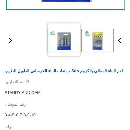
لقم البناء المطلي بالكروم Sds ، مثقاب البناء الخرساني الطويل للطوب
الاسم التجاري:
STARRY AND OEM
رقم الموديل:
3،4،5،6،7،8،9،10
موك: