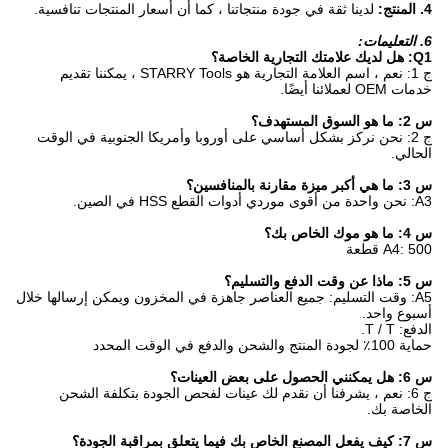
4. المنتج:
لدينا ثقة في جودة منتجاتنا ، كما أن أسعار المنتجات تنافسية.
6. التعليمات:
Q1: هل لديك علامتك التجارية الخاصة؟
ج 1: نعم ، اسم العلامة التجارية هو STARRY Tools ، يمكننا تقديم
خدمات OEM لعملائنا أيضًا.
س 2: ما هو السوق المستهدف؟
ج 2: نحن نركز بشكل أساسي على أوروبا وأمريكا الجنوبية في الوقت
الحالي.
س 3: ما هي أكبر ميزة مقارنة بالمنافسين؟
A3: نحن واحدة من أقوى موردي أدوات القطع HSS في الصين.
س 4: ما هو موك الخاص بك؟
A4: 500 قطعة
س 5: ماذا عن وقت الدفع والتسليم؟
A5: وقت التسليم: جميع العناصر جاهزة في المخزون ويمكن إرسالها خلال
أسبوع واحد.
الدفع: T / T.
حماية 100٪ لجودة المنتج والشحن والدفع في الوقت المحدد
س 6: هل يمكنني الحصول على بعض العينات؟
ج 6: نعم ، يشرفنا أن نقدم لك عينات لفحص الجودة بتكلفة الشحن
الخاصة بك.
س 7: كيف يفعل المصنع الخاص بك فيما يتعلق بمراقبة الجودة؟