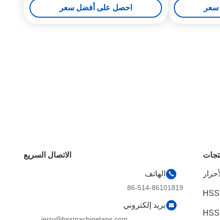
سعر
احصل على أفضل سعر
تجات
الاتصال السريع
أحرار
الهاتف
86-514-86101819
HSS
بريد إلكتروني
jerry@hssmachinetaps.com