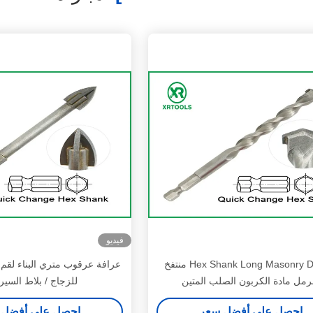
فيديو
Hex Shank Long Masonry Drill Bit منتفخ
عرافة عرقوب متري البناء لقم ع
لرمل مادة الكربون الصلب المتين
للزجاج / بلاط السير
احصل على أفضل سعر
احصل على أفضل 