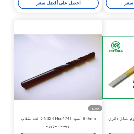
سعر
احصل على أفضل سعر
فيديو
نيوم شكل دائري
8.0mm أسود DIN338 Hss4241 لفة مثقاب
تويست مزورة