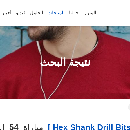
المنزل
حولنا
المنتجات
الحلول
فيديو
أخبار
نتيجة البحث
مباراة
54
الم