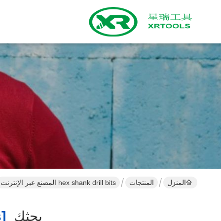
المنزل
المنتجات
hex shank drill bits المصنع عبر الإنترنت
بحثك
[hex Shank Drill Bits ]