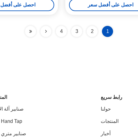
احصل على أفضل سعر
احصل على أفضل 
4
3
2
1
رابط سريع
المن
حولنا
صنابير آلة ال
المنتجات
 Hand Tap
أخبار
صنابير متري HSS