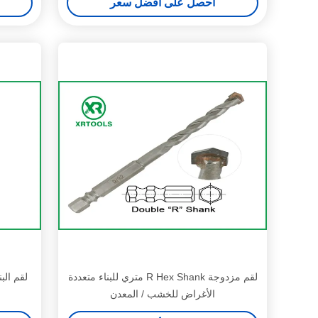
احصل على أفضل سعر
لقم مزدوجة R Hex Shank متري للبناء متعددة
الأغراض للخشب / المعدن