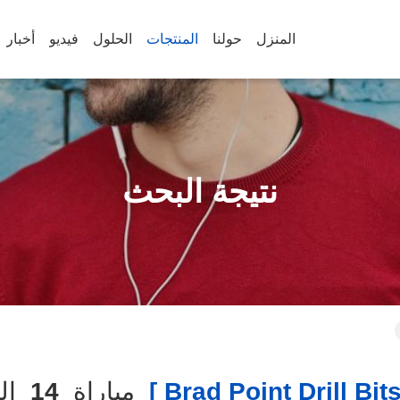
المنزل
حولنا
المنتجات
الحلول
فيديو
أخبار
نتيجة البحث
مباراة
14
الم