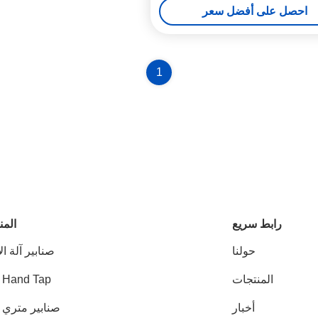
احصل على أفضل سعر
1
رابط سريع
المن
حولنا
صنابير آلة ال
المنتجات
 Hand Tap
أخبار
صنابير متري HSS