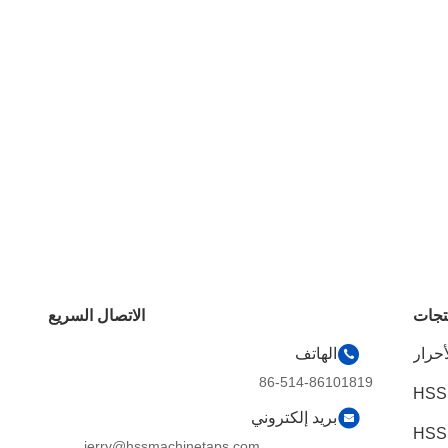
تجات
الاتصال السريع
أحرار
الهاتف
86-514-86101819
HSS
بريد إلكتروني
jerry@hssmachinetaps.com