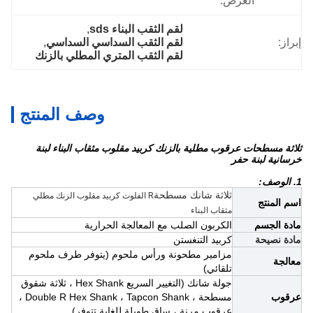
العرض:
لقم الثقب البناء sds
, 
إبراز:
لقم الثقب السداسي السداسي
, 
لقم الثقب المتري المطلي بالزنك
وصف المنتج
ثلاثة مسطحات عرقوب مطلية بالزنك كربيد مقلوب مثقاب البناء لبنة
خرسانية لبنة حفر
1. الوصف:
ثلاثة شانك مسطحة
R الفلوت كربيد مقلوب الزنك مطلي
اسم المنتج
مثقاب البناء
مادة الجسم
الكربون الصلب مع المعالجة الحرارية
مادة نصيحة
كربيد التنغستن
مزامير مطحونة ورأس ملحوم (يتوفر طرف ملحوم
معالجة
تلقائي)
جولة شانك
(التغيير السريع Hex Shank ، ثلاثة شقوق
عرقوب
مسطحة ، Double R Hex Shank ، Tapcon Shank ،
عرقوب مرنة ، ساق طويلة للغاية
تتوفر)