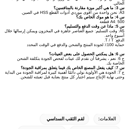
الحالي.
س 3: ما هي أكبر ميزة مقارنة بالمنافسين؟
A3: نحن واحدة من أقوى موردي أدوات القطع HSS في الصين.
س 4: ما هو موك الخاص بك؟
A4: 500 قطعة
س 5: ماذا عن وقت الدفع والتسليم؟
A5: وقت التسليم: جميع العناصر جاهزة في المخزون ويمكن إرسالها خلال
أسبوع واحد.
الدفع: T / T.
حماية 100٪ لجودة المنتج والشحن والدفع في الوقت المحدد
س 6: هل يمكنني الحصول على بعض العينات؟
ج 6: نعم ، يشرفنا أن نقدم لك عينات لفحص الجودة بتكلفة الشحن
الخاصة بك.
س 7: كيف يفعل المصنع الخاص بك فيما يتعلق بمراقبة الجودة؟
ج 7: الجودة هي الأولوية.نولي دائمًا أهمية كبيرة لمراقبة الجودة من البداية
وحتى نهاية الإنتاج.سيتم اختبار كل منتج بعناية قبل تعبئته للشحن.
العلامات:
لقم الثقب السداسي