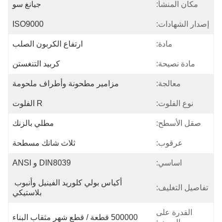
مكان المنشأ:
جيانغ سو
إصدار الشهادات:
ISO9000
مادة:
ارتفاع الكربون الصلب
مادة نصيحة:
كربيد التنغستن
معالجة:
مزامير مطحونة وأطراف ملحومة
نوع الفلوت:
R الفلوت
صقل الأسطح:
مطلي بالزنك
عرقوب:
ثلاث شانك مسطحة
اساسي:
DIN8039 و ANSI
أكياس بولي كلوريد الفينيل وأنبوب 
تفاصيل التغليف:
بلاستيكي
القدرة على
500000 قطعة / قطع شهر مثقاب البناء