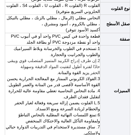
الفلوت R (الفلوت R ، الفلوت U ، الفلوت S4 ، الفلوت
نوع الفلوت
الحلزوني السريع متوفرة)
النحاس مطلي
(الرمال ، مطلي بالزنك ، مطلي بالنيكل
صقل الأسطح
، مطلي بالكروم ، أسود ومشرق ،
أكسيد الأسود
تتوفر)
قطعة واحدة في كيس PVC واحد أو في أنبوب PVC
صفقة
واحد أو نفطة مزدوجة PVC أو بطاقة الجلد
1.تستخدم في الطوب والخرسانة وبلاط السيراميك
والطوب والجرانيت والحجارة.
2.إن طرف إدراج الكربيد المتميز المتصلب قوي ويبقى
حادًا لفترة أطول لتفتيت المواد الدقيقة وسهولة
الحفر.
يزيد القوة والمتانة.
3.الفولاذ الكربوني الممتاز مع المعالجة الحرارية يحسن
القوة الأساسية لأقصى قدر من المتانة والعمر الطويل.
المميزات
4. مادة النحاس النحاسية تعطي مقاومة عالية للحرارة
لتقليل فقدان الطرف.
5.L الفلوت يضمن إزالة سريعة وفعالة لغبار الحفر
والحطام لزيادة السرعة ومنع الانسداد.
6.
تمنع اللمسات النهائية المطلية بالنحاس التباطؤ
ولمقاومة التآكل العالية والاحتكاك المنخفض
7. ساق مستديرة لاستخدام في التدريبات الدوارة حبالي
ولاسلكي.