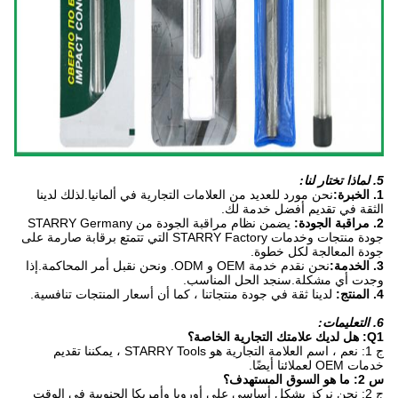
5. لماذا تختار لنا:
1. الخبرة:
نحن مورد للعديد من العلامات التجارية في ألمانيا.لذلك لدينا
الثقة في تقديم أفضل خدمة لك.
2. مراقبة الجودة:
يضمن نظام مراقبة الجودة من STARRY Germany
جودة منتجات وخدمات STARRY Factory التي تتمتع برقابة صارمة على
جودة المعالجة لكل خطوة.
3. الخدمة:
نحن نقدم خدمة OEM و ODM. ونحن نقبل أمر المحاكمة.إذا
وجدت أي مشكلة.سنجد الحل المناسب.
4. المنتج:
لدينا ثقة في جودة منتجاتنا ، كما أن أسعار المنتجات تنافسية.
6. التعليمات:
Q1: هل لديك علامتك التجارية الخاصة؟
ج 1: نعم ، اسم العلامة التجارية هو STARRY Tools ، يمكننا تقديم
خدمات OEM لعملائنا أيضًا.
س 2: ما هو السوق المستهدف؟
ج 2: نحن نركز بشكل أساسي على أوروبا وأمريكا الجنوبية في الوقت