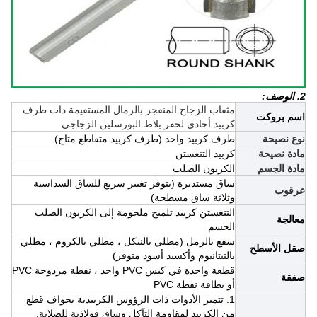
2. الوصف:
مثقاب الزجاج المنفجر بالرمال المستقيمة ذات طرف
اسم بروكت
كربيد أحادي لحفر بلاط البورسلين الزجاجي
نوع نصيحة
طرف كربيد واحد (طرف كربيد متقاطع متاح)
مادة نصيحة
كربيد التنغستن
مادة الجسم
الكربون الصلب
ساق مستديرة (يتوفر تغيير سريع للساق السداسية
عرقوب
وثلاثة ساق مسطحة)
التنغستن كربيد تلميح ملحومة إلى الكربون الصلب
معالجة
الجسم
سفع بالرمل (مطلي بالنيكل ، مطلي بالكروم ، مطلي
صقل الأسطح
بالتيتانيوم وأكسيد أسود متوفر)
قطعة واحدة في كيس PVC واحد ، نفطة مزدوجة PVC
صفقة
أو بطاقة نفطة PVC
1. تتميز الأدوات ذات الرؤوس الكربيدية بحواف قطع
من الكربيد لمقاومة التآكل وساق فولاذية للصلابة.