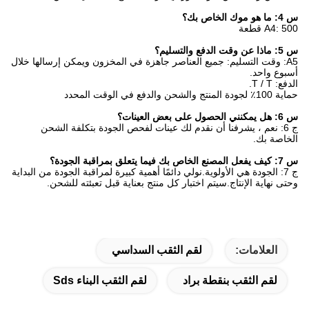
س 4: ما هو موك الخاص بك؟
A4: 500 قطعة
س 5: ماذا عن وقت الدفع والتسليم؟
A5: وقت التسليم: جميع العناصر جاهزة في المخزون ويمكن إرسالها خلال
أسبوع واحد.
الدفع: T / T.
حماية 100٪ لجودة المنتج والشحن والدفع في الوقت المحدد
س 6: هل يمكنني الحصول على بعض العينات؟
ج 6: نعم ، يشرفنا أن نقدم لك عينات لفحص الجودة بتكلفة الشحن
الخاصة بك.
س 7: كيف يفعل المصنع الخاص بك فيما يتعلق بمراقبة الجودة؟
ج 7: الجودة هي الأولوية.نولي دائمًا أهمية كبيرة لمراقبة الجودة من البداية
وحتى نهاية الإنتاج.سيتم اختبار كل منتج بعناية قبل تعبئته للشحن.
العلامات:
لقم الثقب السداسي
لقم الثقب بنقطة براد
لقم الثقب البناء Sds