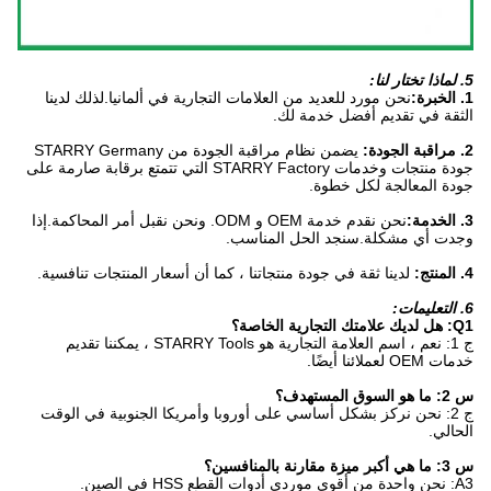
5. لماذا تختار لنا:
1. الخبرة:
نحن مورد للعديد من العلامات التجارية في ألمانيا.لذلك لدينا
الثقة في تقديم أفضل خدمة لك.
2. مراقبة الجودة:
يضمن نظام مراقبة الجودة من STARRY Germany
جودة منتجات وخدمات STARRY Factory التي تتمتع برقابة صارمة على
جودة المعالجة لكل خطوة.
3. الخدمة:
نحن نقدم خدمة OEM و ODM. ونحن نقبل أمر المحاكمة.إذا
وجدت أي مشكلة.سنجد الحل المناسب.
4. المنتج:
لدينا ثقة في جودة منتجاتنا ، كما أن أسعار المنتجات تنافسية.
6. التعليمات:
Q1: هل لديك علامتك التجارية الخاصة؟
ج 1: نعم ، اسم العلامة التجارية هو STARRY Tools ، يمكننا تقديم
خدمات OEM لعملائنا أيضًا.
س 2: ما هو السوق المستهدف؟
ج 2: نحن نركز بشكل أساسي على أوروبا وأمريكا الجنوبية في الوقت
الحالي.
س 3: ما هي أكبر ميزة مقارنة بالمنافسين؟
A3: نحن واحدة من أقوى موردي أدوات القطع HSS في الصين.