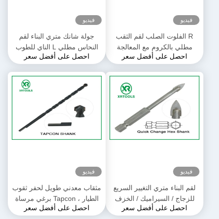
فيديو
فيديو
R الفلوت الصلب لقم الثقب
جولة شانك متري البناء لقم
مطلي بالكروم مع المعالجة
النحاس مطلي L الناي للطوب
احصل على أفضل سعر
احصل على أفضل سعر
الحرارية عرقوب مرنة
ملموسة
فيديو
فيديو
لقم البناء متري التغيير السريع
مثقاب معدني طويل لحفر ثقوب
للزجاج / السيراميك / الخزف
الطيار ، Tapcon برغي مرساة
احصل على أفضل سعر
احصل على أفضل سعر
مثقاب الأسمنت