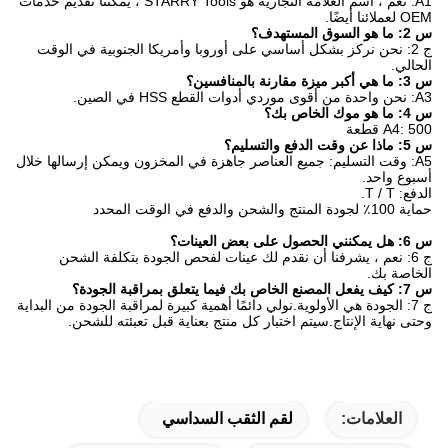
A1: نعم ، اسم العلامة التجارية هو STARRY Tools ، يمكننا تقديم خدمات
OEM لعملائنا أيضًا.
س 2: ما هو السوق المستهدف؟
ج 2: نحن نركز بشكل أساسي على أوروبا وأمريكا الجنوبية في الوقت
الحالي.
س 3: ما هي أكبر ميزة مقارنة بالمنافسين؟
A3: نحن واحدة من أقوى موردي أدوات القطع HSS في الصين.
س 4: ما هو موك الخاص بك؟
A4: 500 قطعة
س 5: ماذا عن وقت الدفع والتسليم؟
A5: وقت التسليم: جميع العناصر جاهزة في المخزون ويمكن إرسالها خلال
أسبوع واحد.
الدفع: T / T.
حماية 100٪ لجودة المنتج والشحن والدفع في الوقت المحدد
س 6: هل يمكنني الحصول على بعض العينات؟
ج 6: نعم ، يشرفنا أن نقدم لك عينات لفحص الجودة بتكلفة الشحن
الخاصة بك.
س 7: كيف يفعل المصنع الخاص بك فيما يتعلق بمراقبة الجودة؟
ج 7: الجودة هي الأولوية.نولي دائمًا أهمية كبيرة لمراقبة الجودة من البداية
وحتى نهاية الإنتاج.سيتم اختبار كل منتج بعناية قبل تعبئته للشحن.
العلامات:
لقم الثقب السداسي