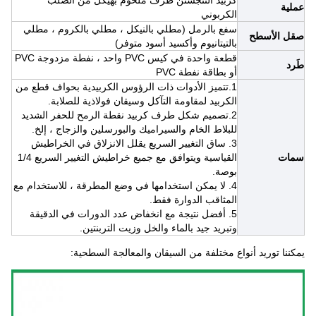
كربيد التنجستن طرف ملحوم بهيكل من الصلب
عملية
الكربوني
سفع بالرمل (مطلي بالنيكل ، مطلي بالكروم ، مطلي
صقل الأسطح
بالتيتانيوم وأكسيد أسود متوفر)
قطعة واحدة في كيس PVC واحد ، نفطة مزدوجة PVC
طَرد
أو بطاقة نفطة PVC
1.تتميز الأدوات ذات الرؤوس الكربيدية بحواف قطع من
الكربيد لمقاومة التآكل وسيقان فولاذية للصلابة.
2.تصميم شكل طرف كربيد نقطة الرمح للحفر الشديد
للبلاط الخام والسيراميك والبورسلين والزجاج ، إلخ.
3. ساق التغيير السريع يقلل الانزلاق في الخراطيش
سمات
القياسية ويتوافق مع جميع خراطيش التغيير السريع 1/4
بوصة.
4. لا يمكن استخدامها في وضع المطرقة ، للاستخدام مع
المثاقب الدوارة فقط.
5. أفضل نتيجة مع انخفاض عدد الدورات في الدقيقة
وتبريد جيد بالماء والخل وزيت التربنتين.
يمكننا توريد أنواع مختلفة من السيقان والمعالجة السطحية: