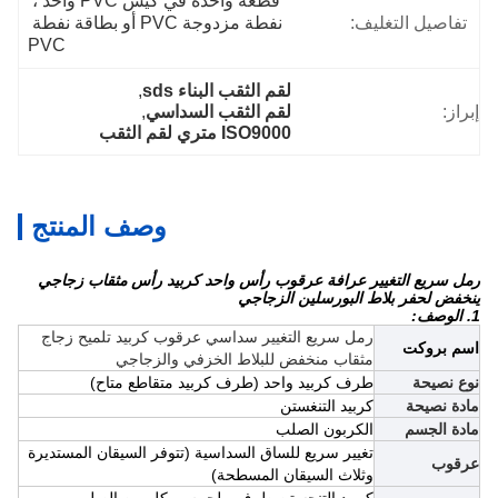
قطعة واحدة في كيس PVC واحد ، 
تفاصيل التغليف:
نفطة مزدوجة PVC أو بطاقة نفطة 
PVC
لقم الثقب البناء sds
, 
إبراز:
لقم الثقب السداسي
, 
ISO9000 متري لقم الثقب
وصف المنتج
رمل سريع التغيير عرافة عرقوب رأس واحد كربيد رأس مثقاب زجاجي
ينخفض ​​لحفر بلاط البورسلين الزجاجي
1. الوصف:
رمل سريع التغيير سداسي عرقوب كربيد تلميح زجاج
اسم بروكت
مثقاب منخفض للبلاط الخزفي والزجاجي
نوع نصيحة
طرف كربيد واحد (طرف كربيد متقاطع متاح)
مادة نصيحة
كربيد التنغستن
مادة الجسم
الكربون الصلب
تغيير سريع للساق السداسية (تتوفر السيقان المستديرة
عرقوب
وثلاث السيقان المسطحة)