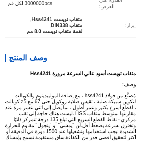
القدرة على
3000000pcs لكل فم
العرض:
مثقاب تويست Hss4241
, 
إبراز:
مثقاب DIN338
, 
لقمة مثقاب تويست 8.0 مم
وصف المنتج
مثقاب تويست أسود عالي السرعة مزورة Hss4241
وصف:
مُصنَّع من فولاذ hss4241 ، مع إضافة الموليبدينوم والكوبالت
لتكوين سبيكة صلبة ، تقيس صلابة روكويل حتى 67 مع 5٪ كوبالت
، لقطع أسرع بكثير وعمر أطول ، بما يصل إلى اثني عشر مرة عند
مقارنتها بمتوسط ​​مثقاب HSS .ليست هناك حاجة إلى ثقب
مركزي - نقاط القطع السريع التي تبلغ 135 درجة تتمركز ذاتيًا
وتخترق بسرعة بضغط أقل.لن "يمشي" أو "يتجول" مقاوم للحرارة
الشديدة ؛يجب استخدامها وتشغيلها عند 1500 دورة في الدقيقة أو
أكثر لتحقيق أقصى قدر من الكفاءة.ساق مستقيمة تسمح بإمساك