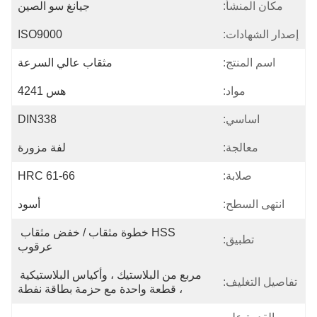
مكان المنشأ:
جيانغ سو الصين
إصدار الشهادات:
ISO9000
اسم المنتج:
مثقاب عالي السرعة
مواد:
هس 4241
اساسي:
DIN338
معالجة:
لفة مزورة
صلابة:
HRC 61-66
انتهى السطح:
أسود
HSS خطوة مثقاب / خفض مثقاب 
تطبيق:
عرقوب
مربع من البلاستيك ، وأكياس البلاستيكية 
تفاصيل التغليف:
، قطعة واحدة مع حزمة بطاقة نفطة