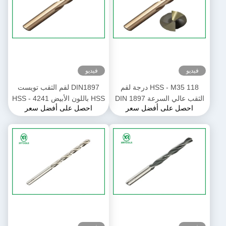
فيديو
فيديو
HSS - M35 118 درجة لقم
DIN1897 لقم الثقب تويست
الثقب عالي السرعة DIN 1897
HSS باللون الأبيض HSS - 4241
احصل على أفضل سعر
احصل على أفضل سعر
لون كهرماني ممتد الطول
مادة 60 - 66HRC صلابة