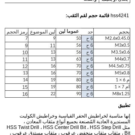
hss4241
قائمة حجم لقم الثقب:
بحجم
حد
عموما لين
لين الموضوع
رمز الحجم
6 ح
7
9
50
M2.6x0.45.0
6 ح
9
11
56
M3x0.5
6 ح
10
13
56
M3.5x0.6
6 ح
11
13
63
M4x0.7
6 ح
12
16
70
M4.5x0.75
6 ح
13
16
70
M5x0.8
6 ح
م 6 × 1
80
19
14
6 ح
ام 7 × 1
80
19
15
6 ح
16
22
90
M8x1.25
تطبيق
إنها مناسبة لخراطيش الحفر القياسية وخراطيش الكوليت
المستديرة العادية المُصنعة بجميع أنواع مثقاب المعادن ،
مثل HSS Twist Drill ، HSS Center Drill Bit ، HSS Step Drill
Bit ، مثقاب مثقاب منخفض عرقوب ، مثقاب مستدق عرقوب ،