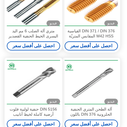
فيديو
فيديو
DIN 371 / DIN 376 القياسية
متري آلة الصلب 6 مم اليد
M42 HSS المقابس المتريّة
اليسرى الخيط الحنفية القصدير
لمكونات أدوات الآلات
المغلفة المعالجة السطحية
احصل على أفضل سعر
احصل على أفضل سعر
فيديو
فيديو
آلة الطحن المتري الحنفية
DIN 5156 حنفية لولبية فلوت
الحلزونية DIN 376 باللون
أرضية كاملة لخيط أنابيب
الأبيض من خلال الفتحة
ويتوورث H1 الدقة
احصل على أفضل سعر
احصل على أفضل سعر