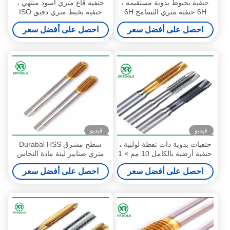
حنفية بخيوط يدوية مستقيمة ،
حنفية قاع متري أسود منتهي ،
6H حنفية متري التسامح 6H
حنفية بخيط متري دقيق ISO
صلابة
قياسي
احصل على أفضل سعر
احصل على أفضل سعر
فيديو
فيديو
حنفيات يدوية ذات نقطة لولبية ،
سطح مشرق Durabal HSS
حنفية أرضية بالكامل 10 مم × 1
متري صنابير لينة مادة النحاس
مم للآلة
مع أرض دائرية
احصل على أفضل سعر
احصل على أفضل سعر