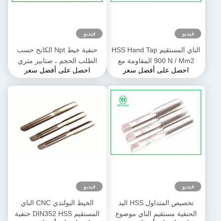
فيديو
فيديو
الناي المستقيم HSS Hand Tap
حنفية خيط Npt الكابح حسب
900 N / Mm2 المقاومة مع
الطلب الحجم ، صنابير متري
احصل على أفضل سعر
احصل على أفضل سعر
لمسة نهائية مشرقة
طويلة من سبائك المغنيسيوم
فيديو
فيديو
تخصيص المتداول HSS اليد
الخيط البولندي CNC الناي
الحنفية مستقيم الناي موضوع
المستقيم DIN352 HSS حنفية