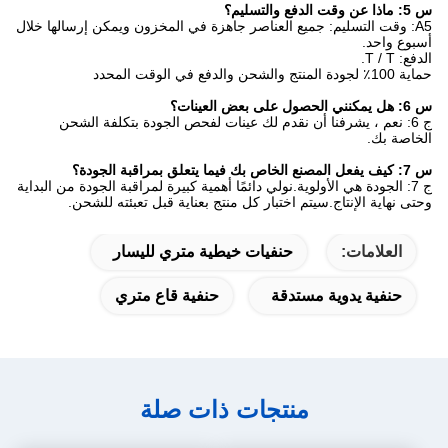
س 5: ماذا عن وقت الدفع والتسليم؟
A5: وقت التسليم: جميع العناصر جاهزة في المخزون ويمكن إرسالها خلال
أسبوع واحد.
الدفع: T / T.
حماية 100٪ لجودة المنتج والشحن والدفع في الوقت المحدد
س 6: هل يمكنني الحصول على بعض العينات؟
ج 6: نعم ، يشرفنا أن نقدم لك عينات لفحص الجودة بتكلفة الشحن
الخاصة بك.
س 7: كيف يفعل المصنع الخاص بك فيما يتعلق بمراقبة الجودة؟
ج 7: الجودة هي الأولوية.نولي دائمًا أهمية كبيرة لمراقبة الجودة من البداية
وحتى نهاية الإنتاج.سيتم اختبار كل منتج بعناية قبل تعبئته للشحن.
العلامات:
حنفيات خيطية متري لليسار
حنفية يدوية مستدقة
حنفية قاع متري
منتجات ذات صلة