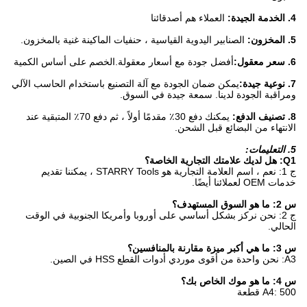
4. الخدمة الجيدة:
العملاء هم أصدقائنا
5. المخزون:
الصنابير اليدوية القياسية ، حنفيات الماكينة غنية بالمخزون.
6. سعر معقول:
أفضل جودة مع أسعار معقولة.الخصم على أساس الكمية
7. نوعية جيدة:
يمكن ضمان الجودة مع آلة التصنيع باستخدام الحاسب الآلي
ومراقبة الجودة لدينا. سمعة جيدة في السوق.
8. تصنيف الدفع:
يمكنك دفع 30٪ مقدمًا أولاً ، ثم دفع 70٪ المتبقية عند
الانتهاء من البضائع قبل الشحن.
5. التعليمات:
Q1: هل لديك علامتك التجارية الخاصة؟
ج 1: نعم ، اسم العلامة التجارية هو STARRY Tools ، يمكننا تقديم
خدمات OEM لعملائنا أيضًا.
س 2: ما هو السوق المستهدف؟
ج 2: نحن نركز بشكل أساسي على أوروبا وأمريكا الجنوبية في الوقت
الحالي.
س 3: ما هي أكبر ميزة مقارنة بالمنافسين؟
A3: نحن واحدة من أقوى موردي أدوات القطع HSS في الصين.
س 4: ما هو موك الخاص بك؟
A4: 500 قطعة