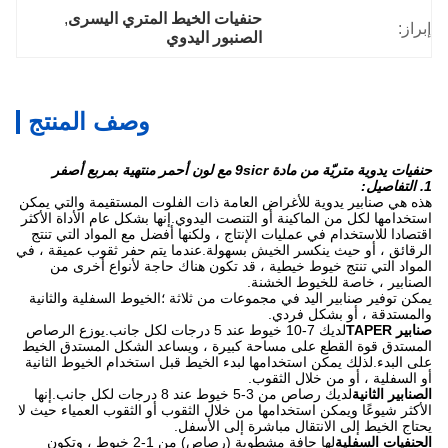
حنفيات الخيط المتري اليسرى
, 
إبراز:
الصنبور اليدوي
وصف المنتج
حنفيات يدوية متريّة من مادة 9sicr مع لون أحمر منتهية بمربع أصفر
1. التفاصيل:
هذه هي صنابير يدوية للأغراض العامة ذات الفلوت المستقيمة والتي يمكن
استخدامها لكل من الماكينة أو التنصت اليدوي.إنها بشكل عام الأداة الأكثر
اقتصادا للاستخدام في عمليات الإنتاج ، ولكنها أفضل مع المواد التي تنتج
الرقائق ، أو حيث ينكسر الخيش بسهولة.عندما يتم حفر ثقوب عميقة ، في
المواد التي تنتج خيوط خيطية ، قد تكون هناك حاجة لأنواع أخرى من
الصنابير ، خاصة للخيوط الخشنة.
يمكن توفير صنابير اليد في مجموعات من ثلاثة ؛الخيوط السفلية والثانية
والمستدقة ، أو بشكل فردي.
صنابير TAPER
لديك 7-10 خيوط عند 5 درجات لكل جانب.يوزع الرصاص
المستدق قوة القطع على مساحة كبيرة ، ويساعد الشكل المستدق الخيط
على البدء.لذلك يمكن استخدامها لبدء الخيط قبل استخدام الخيوط الثانية
أو السفلية ، أو من خلال الثقوب.
الصنابير الثانية
لديك رصاص من 3-5 خيوط عند 8 درجات لكل جانب.إنها
الأكثر شيوعًا ويمكن استخدامها من خلال الثقوب أو الثقوب العمياء حيث لا
يحتاج الخيط إلى الانتقال مباشرة إلى الأسفل.
الحنفيات السفلية
لها حافة مشطوبة (رصاص) من 1-2 خيوط ، وتكون