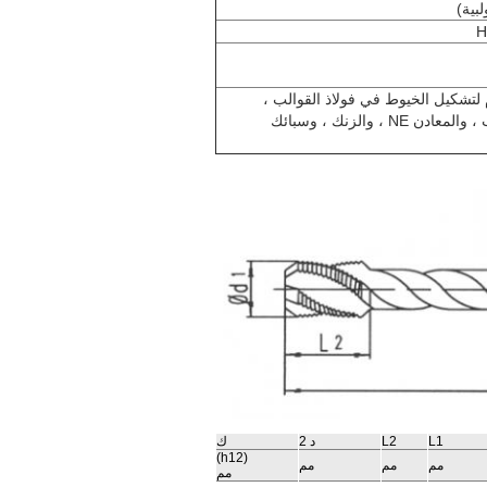
H
لتشكيل الخيوط في فولاذ القوالب ،
والفولاذ غير المخلوط ومنخفض السبائك ، والصب ، والمعادن NE ، والزنك ، وسبائك
L1
L2
د 2
ك
(h12)
مم
مم
مم
مم