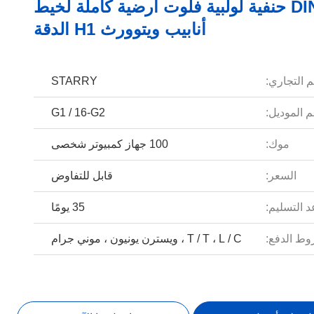
DIN 5156 حنفية لولبية فلوت أرضية كاملة لخيط
أنابيب ويتوورث H1 الدقة
م التجاري:
STARRY
 الموديل:
G1 / 16-G2
موك:
100 جهاز كمبيوتر شخصى
السعر:
قابل للتفاوض
 التسليم:
35 يومًا
ط الدفع:
T / T ، L / C ، ويسترن يونيون ، موني جرام