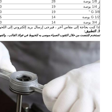
ز 1/8 بوصة
28
0
ز 1/4 بوصة
19
0
0
19
G 3/8 "
G 1/2 بوصة
14
5
ز 3/4 بوصة
14
0
إذا كنت بحاجة إلى مقاس آخر ، فيرجى إرسال بريد إلكتروني إلى اللح
3. التطبيق:
تستخدم للتنصت من خلال الثقوب العمياء.موصى به للخيوط في فولاذ القالب ، والفولاذ غير المسبوك ومنخفض السبائك 