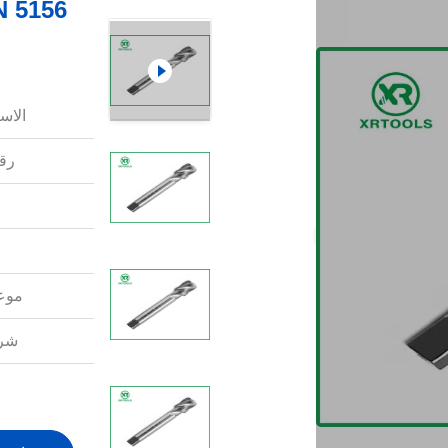
الاس
رقم
موعد
شرو