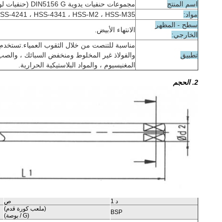
اسم المنتج
مجموعات حنفيات يدوية DIN5156 G (حنفيات لولبية)
مواد:
SS-4241 ، HSS-4341 ، HSS-M2 ، HSS-M35
سطح - المظهر
الانتهاء الأبيض.
الخارجي:
مناسبة للتنصت من خلال الثقوب العمياء.تستخدم 
تطبيق
المغنيسيوم ، والمواد البلاستيكية الحرارية.
2. الحجم
د 1
ص
(ملعب كورة قدم)
BSP
(G / بوصة)