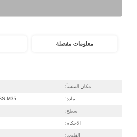
معلومات مفصلة
مكان المنشأ:
مادة:
HSS-M35
سطح:
الاحكام:
الفلوت: