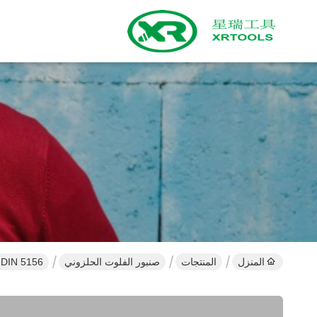
المنزل
المنتجات
صنبور الفلوت الحلزوني
DIN 5156 حنفية لولبية فلوت أرضية كاملة لخيط أنابيب ويتوورث H1 الدقة