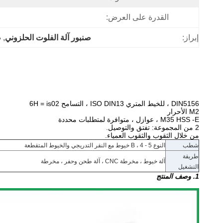
القدرة على العرض:
إبراز:
صنبور آلة الفلوت الحلزوني
, 
ص
DIN5156 ، للخيط المتري ISO DIN13 ، التسامح 6H = is02
M2 الأحرار
M35 HSS -E ، عوازل ، متوافرة لمتطلبات محددة
2 من المجموعة: تفتق والتوصيل.
من خلال الثقوب والثقوب العمياء.
شطب
النوع B ، 4 - 5 خيوط مع النقر التدريجي والخيوط المتقطعة
طريقة
آلة خيوط ، مخرطة CNC ، آلة طحن وحفر ، مخرطة
التشغيل
1. وصف المنتج