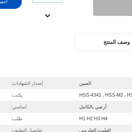
احص
وصف المنتج
الصين
إصدار الشهادات:
HSS-4341 ، HSS-M2 ، 
يكتب:
أرضي بالكامل
اساسي:
H1 H2 H3 H4
طلب:
الفلوت الحلزوني
تفاصيل التغليف: