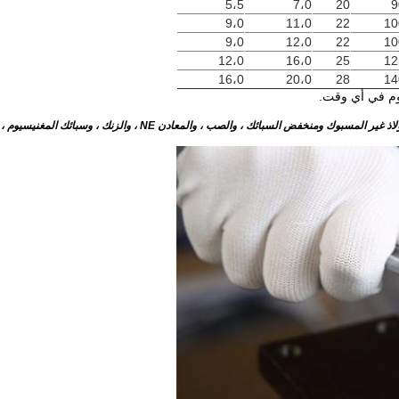
5،5
7،0
20
9
9،0
11،0
22
10
9،0
12،0
22
10
12،0
16،0
25
12
16،0
20،0
28
14
وم في أي وقت.
، والصب ، والمعادن NE ، والزنك ، وسبائك المغنيسيوم ، والمعادن الحرارية.