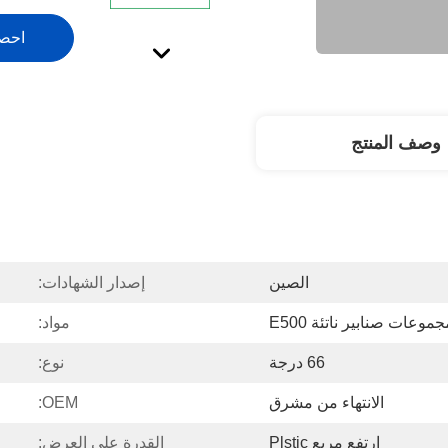
احص
وصف المنتج
الصين
إصدار الشهادات:
موعات صنابير ناتئة E500
مواد:
66 درجة
نوع:
الانتهاء من مشرق
OEM:
ارتفع مربع Plstic
القدرة على العرض: