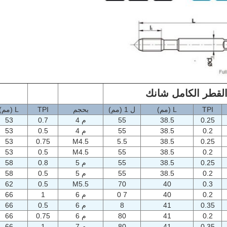
لقطر الكامل شانك
TPI
L (مم)
ل 1
(مم)
بحجم
TPI
L (مم)
0.25
38.5
55
م 4
0.7
53
0.2
38.5
55
م 4
0.5
53
53
0.75
M4.5
5.5
38.5
0.25
53
0.5
M4.5
55
38.5
0.2
0.25
38.5
55
م 5
0.8
58
0.2
38.5
55
م 5
0.5
58
62
0.5
M5.5
70
40
0.3
0.2
40
7 0
م 6
1
66
0.35
41
8
م 6
0.5
66
0.2
41
80
م 6
0.75
66
0.35
41
80
م 7
1
66