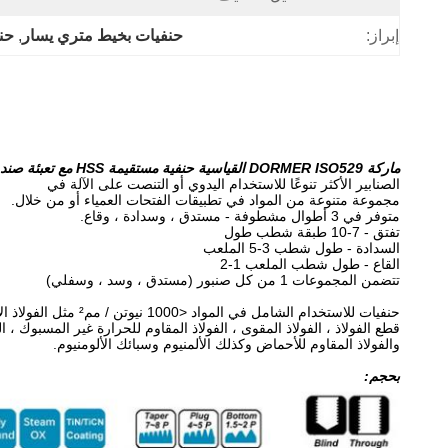
إبراز:
حنفيات بخيط متري يسار
, 
حن
ماركة DORMER ISO529 القياسية حنفية مستقيمة HSS مع تعبئة صندوق أحمر
الصنابير الأكثر تنوعًا للاستخدام اليدوي أو التنصت على الآلة في
مجموعة متنوعة من المواد في تطبيقات الفتحات العمياء أو من خلال.
متوفر في 3 أطوال مشطوفة - مستدق ، وسدادة ، وقاع.
تفتق - 7-10 طبقة شطب طول
السدادة - طول شطب 3-5 الملعب
القاع - طول شطب الملعب 1-2
تتضمن المجموعات 1 من كل صنبور (مستدق ، وسد ، وسفلي)
حنفيات للاستخدام الشامل في المواد <1000 نيوتن / مم² مثل الفولاذ الإنشائي الشائع ، مجانًا
قطع الفولاذ ، الفولاذ المقوى ، الفولاذ المقاوم للحرارة غير المسبوك ، الف
والفولاذ المقاوم للأحماض وكذلك الألمنيوم وسبائك الألومنيوم.
بحجم: