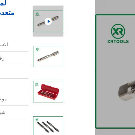
الاس
رقم
موعد
شرو