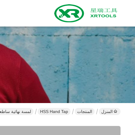
المنزل
المنتجات
HSS Hand Tap
لمسة نهائية ساطعة HSS Hand Tap Tool متعددة الاستخدامات بزاوية 66 درجة 529