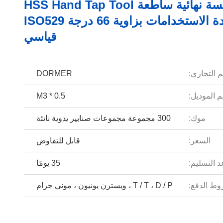
لمسة نهائية ساطعة HSS Hand Tap Tool
متعددة الاستخدامات بزاوية 66 درجة ISO529
قياسي
م التجاري:
DORMER
 الموديل:
M3 * 0.5
موك:
300 مجموعة مجموعات صنابير يدوية ناتئة
السعر:
قابل للتفاوض
 التسليم:
35 يومًا
ط الدفع:
T / T ، D / P ، ويسترن يونيون ، موني جرام