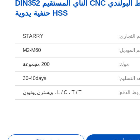
الخيط البولندي CNC الناي المستقيم DIN352
HSS حنفية يدوية
م التجاري:
STARRY
 الموديل:
M2-M60
موك:
200 مجموعة
 التسليم:
30-40days
ط الدفع:
L / C ، T / T ، ويسترن يونيون