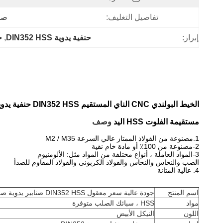
تفاصيل التغليف:
صند
إبراز:
حنفية يدوية DIN352 HSS
, 
ح
الخيط البولندي CNC الناي المستقيم DIN352 HSS حنفية يدوية
مستقيمة الفلوت HSS اليد
وصف
1.مصنوعة من الفولاذ الممتاز عالي السرعة M2 / M35
2-مصنوعة من 100٪ أو مادة خام نقية
3-المواد العاملة ، أنواع مختلفة من المواد مثل: الألومنيوم
الصب والنحاس والنحاس والفولاذ الكربوني والفولاذ المقاوم للصدأ
4. عالية المتانة
اسم المنتج
جودة عالية سعر معقول DIN352 HSS صنابير يدوية صنابير آلة الفلوت المستقيمة
مواد
HSS ، سبائك الصلب متوفرة
اللون
النيكل الأبيض