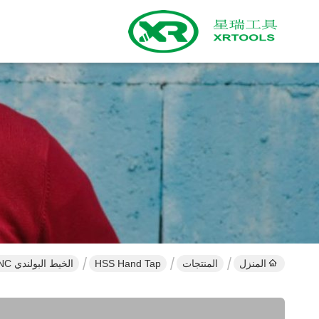
المنزل
المنتجات
HSS Hand Tap
الخيط البولندي CNC الناي المستقيم DIN352 HSS حنفية يدوية