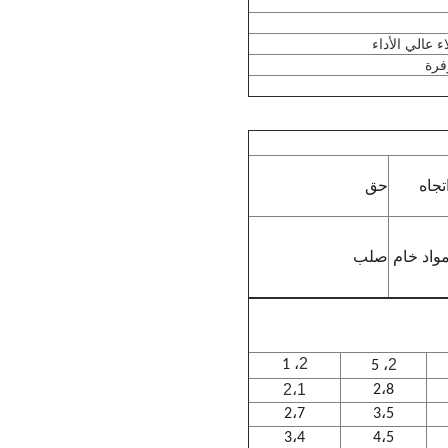
ء عالي الأداء
فرة
تجاه
حق
واد خام
صلب
2
2
، 1
، 5
2،1
2،8
2،7
3،5
3،4
4،5