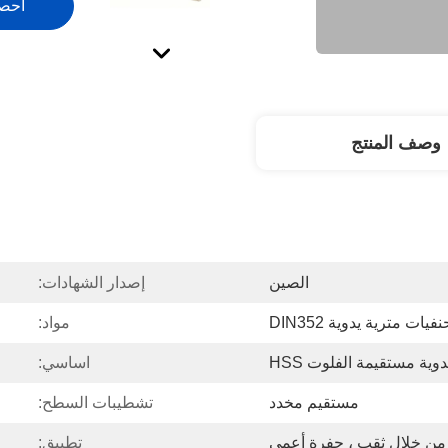
احص
وصف المنتج
الصين
إصدار الشهادات:
نفيات مترية يدوية DIN352
مواد:
وية مستقيمة الفلوت HSS
اساسي:
مستقيم مخدد
تشطيبات السطح:
من خلال ثقب ، حفرة أعمى
تطبيق: