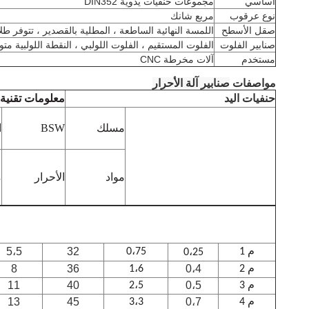
اساسي
مجموعات حنفيات يدوية DIN352
نوع عرقوب
مربع شانك
صقل الأسطح
اللمسة النهائية الساطعة ، المطلية بالقصدير ، تتوفر طلا
صنابير الفلوت
الفلوت المستقيم ، الفلوت اللولبي ، النقطة اللولبية متو
مستخدم
آلات مخرطة CNC
مواصفات
صنابير آلة الأحرار
حنفيات اليد
معلومات تقنية
مسلك
BSW
ا
مواد
الأحرار
م
5،5
32
م 1
0،75
0،25
8
36
0،4
م 2
1،6
11
40
0،5
م 3
2،5
13
45
0،7
م 4
3،3