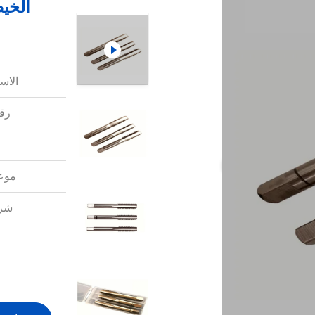
الاس
رقم
موعد
شرو