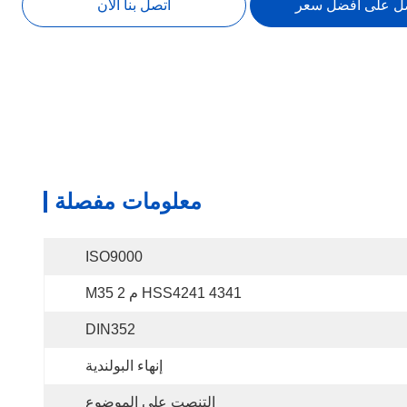
ل على أفضل سعر
اتصل بنا الآن
معلومات مفصلة
ISO9000
HSS4241 4341 م 2 M35
DIN352
إنهاء البولندية
التنصت على الموضوع