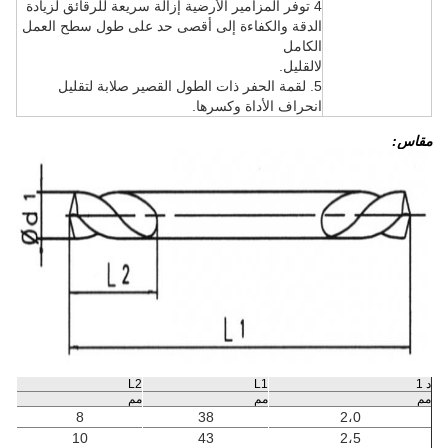
4 توفر المزامير الأرضية إزالة سريعة للرقائق لزيادة
الدقة والكفاءة إلى أقصى حد على طول سطح العمل
الكامل
ل
القليل.
5. لقمة الحفر ذات الطول القصير صلابة لتقليل
انحراف الأداة وكسرها.
مقاس:
د 1
L1
L2
مم
مم
مم
8
38
2،0
10
43
2،5