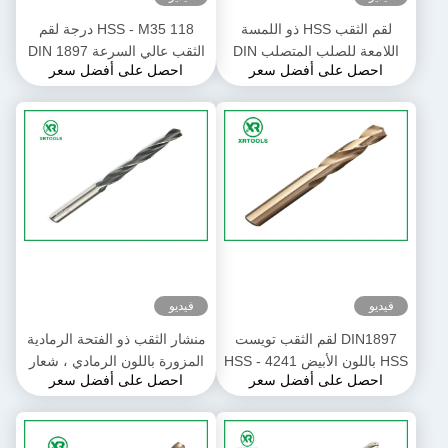
لقم الثقب HSS ذو اللمسة
HSS - M35 118 درجة لقم
اللامعة للصلب المتصلب DIN
الثقب عالي السرعة DIN 1897
احصل على أفضل سعر
احصل على أفضل سعر
338 لقم الثقب الملتوي لليد
لون كهرماني ممتد الطول
اليسرى والساق المستقيمة
فيديو
فيديو
DIN1897 لقم الثقب تويست
منشار الثقب ذو الفتحة الرمادية
HSS باللون الأبيض HSS - 4241
المزورة باللون الرمادي ، شعار
احصل على أفضل سعر
احصل على أفضل سعر
مادة 60 - 66HRC صلابة
ختم الثقب المستقيم براد بوينت