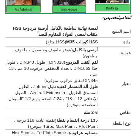
التفاصيل
تخصيص
:
لمسة نهائية ساطعة بالكامل أرضية مزدوجة HSS
اسم المنتج
مثقاب لمعدن الفولاذ المقاوم للصدأ
مادة
HSS كوبالت M35
(HSS متاح)
أرضي بالكامل
(يتوفر ملفوف ومصقول ، ملفوف ،
عملية
مطحون)
لقم الثقب المزدوج
(DIN338 ، طويل DIN340 ، طويل
جدًا DIN1869 ،
الحداد المخفض عرقوب 10 مم ، 13
مم ،
DIN345 تفتق عرقوب متوفرة)
معيار
طول آلة المسمار كعب
(طول Jobber ، الطول
المستدق الطويل ، Airctraft Extensoin ، الطول
الإضافي 12 "، 18" ، 24 "،
الفضة ودينغ 1/2 "السيقان
المخفضة متوفرة)
مقاس
2-6 ملم
135 درجة انقسام نقطة
(نقطة عادية 118 درجة ،
نوع النقطة
Turbo Max Point ، Pilot Point متوفرة)
مستقيم عرقوب
(Hex Shank ، Tri-Flats Shank ،