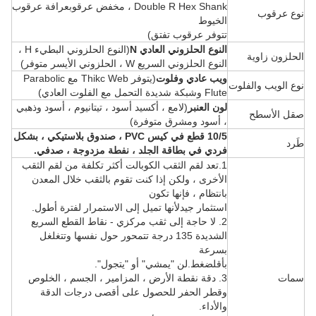
Double R Hex Shank ، مخفض عرقوب
عرافة عرقوب
نوع عرقوب
الخيوط
تتوفر عرقوب تفتق)
النوع الحلزوني العادي N
(النوع الحلزوني البطيء H ،
الحلزون زاوية
النوع الحلزوني السريع W ، الحلزوني الأيسر متوفر)
ويب عادي وفلوت
(يتوفر Thikc Web مع Parabolic
نوع الويب والفلوت
Flute وشبكة شديدة التحمل مع الفلوت العادي)
لون العنبر
(لامع ، أكسيد أسود ، تيتانيوم ، أسود وذهبي
صقل الأسطح
، أسود ومشرق متوفرة)
10/5 قطع في كيس PVC ، صندوق بلاستيكي ، بشكل
طَرد
فردي في بطاقة الجلد ، نفطة مزدوجة ، صدفي.
1.تعد لقم الثقب الكوبالت أكثر تكلفة من لقم الثقب
الأخرى ، ولكن إذا كنت تقوم بالثقب خلال المعدن
بانتظام ، فإنها تكون
استثمار جيد
لأنها تميل إلى الاستمرار لفترة أطول.
2. لا حاجة إلى ثقب مركزي - نقاط القطع السريع
الشديدة 135 درجة تتمحور حول نفسها وتتغلغل
بسرعة
بأقل
ضغط.لن "يمشي" أو "يتجول".
سمات
3. دقة نقطة الأرض ، المزامير ، الجسم ، الخلوص
وقطر الحفر للحصول على أقصى درجات الدقة
والأداء.