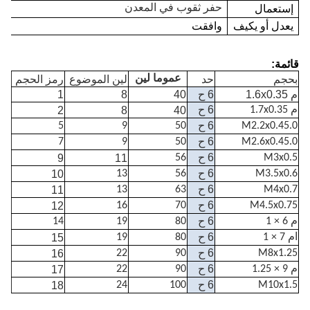
حفر ثقوب في المعدن
إستعمال
يعدل أو يكيف
وافقت
قائمة:
بحجم
حد
عموما لين
لين الموضوع
رمز الحجم
م 1.6x0.35
6 ح
40
8
1
6 ح
م 1.7x0.35
40
8
2
6 ح
5
9
50
M2.2x0.45.0
6 ح
7
9
50
M2.6x0.45.0
6 ح
9
11
56
M3x0.5
6 ح
10
13
56
M3.5x0.6
6 ح
11
13
63
M4x0.7
6 ح
12
16
70
M4.5x0.75
6 ح
م 6 × 1
80
19
14
6 ح
ام 7 × 1
80
19
15
6 ح
16
22
90
M8x1.25
6 ح
م 9 × 1.25
90
22
17
6 ح
18
24
100
M10x1.5