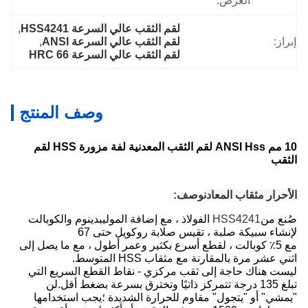
العرض:
لقم الثقب عالي السرعة HSS4241
, 
إبراز:
لقم الثقب عالي السرعة ANSI
, 
لقم الثقب عالي السرعة HRC 66
وصف المنتج
10 مم ANSI Hss لقم الثقب المعدنية لفة مزورة HSS لقم
الثقب
الأحرار مثقاب المعادن
وصف
:
صُنع من
HSS4241
الفولاذ ، مع إضافة الموليبدينوم والكوبالت
لإنشاء سبيكة صلبة ، تقيس صلابة روكويل حتى 67
مع 5٪ كوبالت ، لقطع أسرع بكثير وعمر أطول ، مع ما يصل إلى
اثني عشر مرة بالمقارنة مع مثقاب HSS المتوسط.
ليست هناك حاجة إلى ثقب مركزي - نقاط القطع السريع التي
تبلغ 135 درجة تتمركز ذاتيًا وتخترق بسرعة بضغط أقل.لن
"يمشي" أو "يتجول" مقاوم للحرارة الشديدة ؛يجب استخدامها