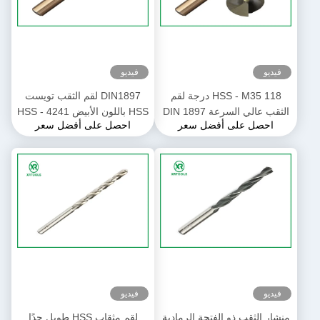
فيديو
فيديو
HSS - M35 118 درجة لقم
DIN1897 لقم الثقب تويست
الثقب عالي السرعة DIN 1897
HSS باللون الأبيض HSS - 4241
احصل على أفضل سعر
احصل على أفضل سعر
لون كهرماني ممتد الطول
مادة 60 - 66HRC صلابة
فيديو
فيديو
منشار الثقب ذو الفتحة الرمادية
لقم مثقاب HSS طويل جدًا