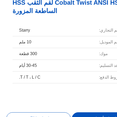
Cobalt Twist ANSI HSS4241 لقم الثقب HSS
الساطعة المزورة
م التجاري:
Starry
 الموديل:
10 ملم
موك:
300 قطعة
 التسليم:
30-45 أيام
ط الدفع:
T / T ، L / C.