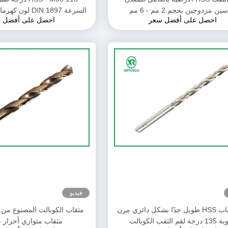
ين مزدوجين بحجم 2 مم - 6 مم
السرعة DIN 1897 لون كهرماني ممتد الطول
احصل على أفضل سعر
احصل على أفضل 
فيديو
لقم مثقاب HSS طويل جدًا بشكل دائري مرن
مثقاب الكوبالت المصنوع من ا
 لقم الثقب الكوبالت
مثقاب متوازي أحرار