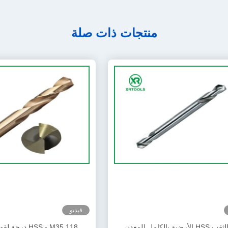
منتجات ذات صلة
فيديو
لقم الثقب HSS الأرضية بالكامل للمعدن
HSS - M35 118 د