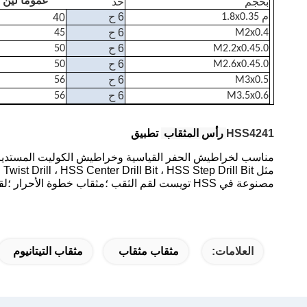
بحجم
حد
عموما لين
6 ح
م 1.8x0.35
40
6 ح
45
M2x0.4
6 ح
50
M2.2x0.45.0
6 ح
50
M2.6x0.45.0
6 ح
56
M3x0.5
6 ح
56
M3.5x0.6
HSS4241
رأس المثقاب
تطبيق
مناسب لخراطيش الحفر القياسية وخراطيش الكوليت المستديرة الع
مثل HSS Twist Drill ، HSS Center Drill Bit ، HSS Step Drill Bit ، مثقاب مثقاب منخفض عرقوب ، مثقاب مستدق عرقوب ، وما إلى ذلك.
مصنوعة في HSS تويست لقم الثقب ؛مثقاب خطوة الأحرار ؛لقم ثقب عرقوب تفتق.خفض لقم ثقب عرقوب.منشار ثقب ثنائي المعدن
العلامات:
مثقاب مثقاب
مثقاب التيتانيوم