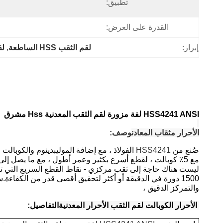
تطبيق:
القدرة على العرض:
إبراز:
لقم الثقب HSS الساطعة
, 
لقم
HSS4241 ANSI لفة مزورة لقم الثقب المعدنية Hss مشرق
الأحرار مثقاب المعادن
وصف
:
صُنع من
HSS4241
الفولاذ ، مع إضافة الموليبدينوم والكوبالت
مع 5٪ كوبالت ، لقطع أسرع بكثير وعمر أطول ، مع ما يصل إلى اثني عشر مرة بالمقارنة مع مثقاب HSS المتوسط.
1500 دورة في الدقيقة أو أكثر لتحقيق أقصى قدر من الكفاءة.ساق مستقيمة تسمح بالإمساك بقوة
والتمركز الدقيق ،
الأحرار الكوبالت لقم الثقب الأحرار المعدنية
التفاصيل: