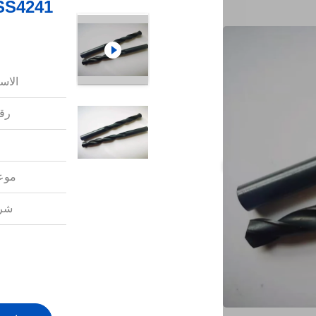
الاس
رقم
موعد
شرو