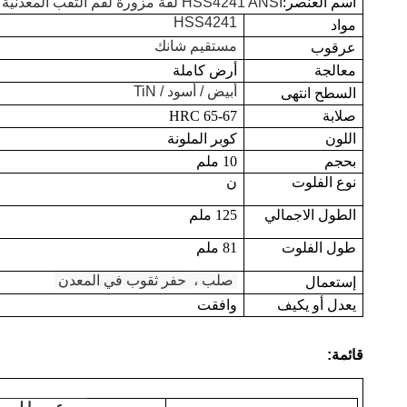
اسم العنصر:
HSS4241 ANSI لفة مزورة لقم الثقب المعدنية Hss مشرق
HSS4241
مواد
مستقيم شانك
عرقوب
معالجة
أرض كاملة
أبيض / أسود / TiN
السطح انتهى
صلابة
65-67 HRC
اللون
كوبر الملونة
بحجم
10 ملم
نوع الفلوت
ن
الطول الاجمالي
125 ملم
طول الفلوت
81 ملم
صلب
،
حفر ثقوب في المعدن
إستعمال
يعدل أو يكيف
وافقت
قائمة: