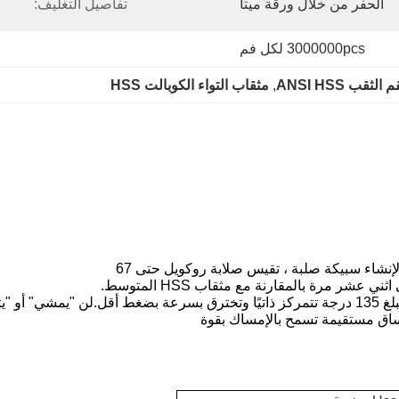
الحفر من خلال ورقة ميتا
تفاصيل التغليف:
3000000pcs لكل فم
 الثقب ANSI HSS
, 
مثقاب التواء الكوبالت HSS
 لإنشاء سبيكة صلبة ، تقيس صلابة روكويل حتى 67
ليست هناك حاجة إلى ثقب مركزي - نقاط القطع السريع التي تبلغ 135 درجة تتمركز ذاتيًا وتخترق 