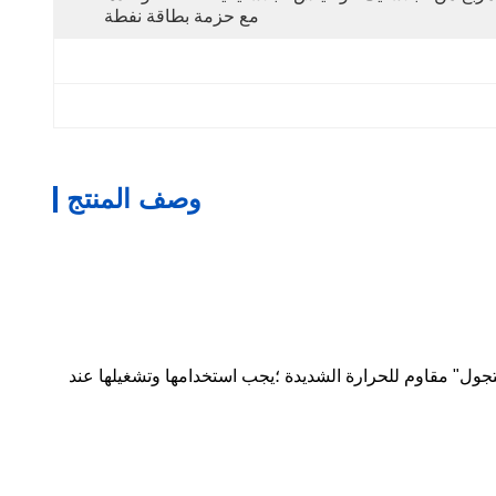
مع حزمة بطاقة نفطة
وصف المنتج
بسرعة بضغط أقل.لن "يمشي" أو "يتجول" مقاوم للحرارة الشديدة ؛يجب استخدامها وتشغيلها عند