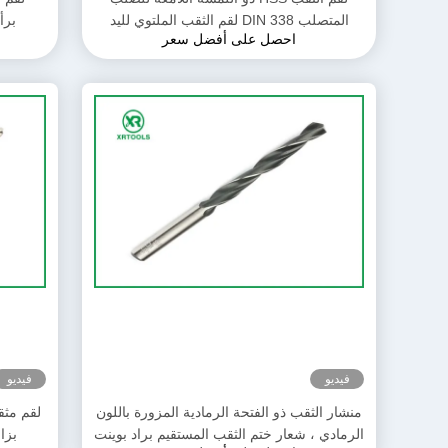
المتصلب DIN 338 لقم الثقب الملتوي لليد
برأس
احصل على أفضل سعر
اليسرى والساق المستقيمة
فيديو
فيديو
منشار الثقب ذو الفتحة الرمادية المزورة باللون
الرمادي ، شعار ختم الثقب المستقيم براد بوينت
بزاوية 135 درجة