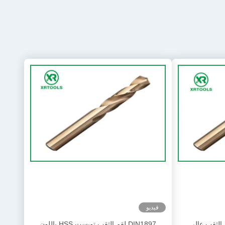
فيديو
رجة لقم الثقب عالي
DIN1897 لقم الثقب تويست HSS باللون