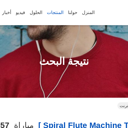
المنزل
حولنا
المنتجات
الحلول
فيديو
أخبار
نتيجة البحث
مباراة
57
ا