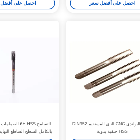
احصل على أفضل سعر
احصل على أفضل 
الخيط البولندي CNC الناي المستقيم DIN352
التسامح 6H HSS ال
HSS حنفية يدوية
بالكامل السطح الساطع النهاية
الدقيقة لقطع الخيوط ا