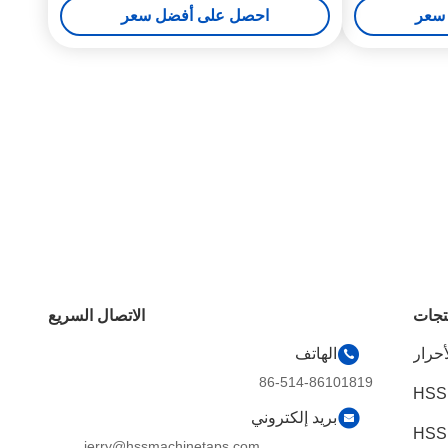
سعر
احصل على أفضل سعر
تجات
الاتصال السريع
أحرار
الهاتف
86-514-86101819
HSS
بريد إلكتروني
jerry@hssmachinetaps.com