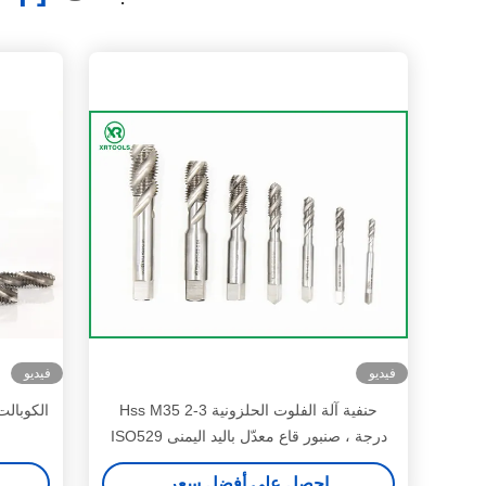
فيديو
فيديو
حنفية آلة الفلوت الحلزونية Hss M35 2-3
درجة ، صنبور قاع معدّل باليد اليمنى ISO529
قياسي
احصل على أفضل سعر