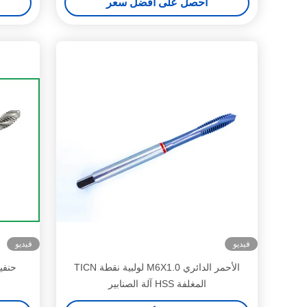
احصل على أفضل سعر
فيديو
فيديو
الأحمر الدائري M6X1.0 لولبية نقطة TICN
المغلفة HSS آلة الصنابير