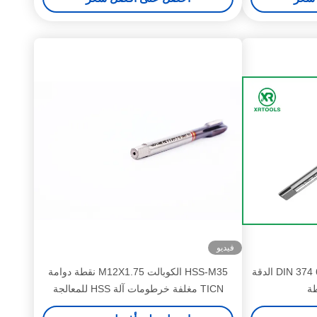
لخيوط متسقة
فيديو
الناي اليدوي السريع الحنفية DIN 374 6H الدقة
HSS-M35 الكوبالت M12X1.75 نقطة دوامة
TICN مغلفة خرطومات آلة HSS للمعالجة
الميكانيكية