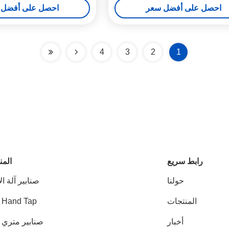
احصل على أفضل سعر
احصل على أفضل 
4
3
2
1
رابط سريع
المن
حولنا
صنابير آلة ال
المنتجات
 Hand Tap
أخبار
صنابير متري HSS