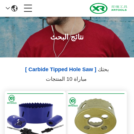
نتائج البحث
بحثك
[ Carbide Tipped Hole Saw ]
مباراة 10 المنتجات