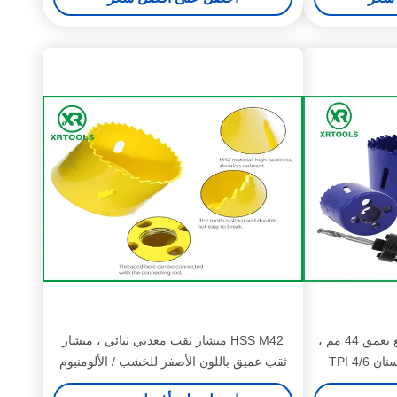
منشار ثقب معدني ثنائي القطع بعمق 44 مم ،
HSS M42 منشار ثقب معدني ثنائي ، منشار
4/ TPI
ثقب عميق باللون الأصفر للخشب / الألومنيوم