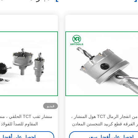
فيديو
الانتهاء من انفجار الرمال TCT هول المنشار ،
منشار ثقب TCT الحلق
ر الفرقة قطع كربيد التنجستن المعادن
المقاوم للصدأ للفولاذ
احصل على أفضل سعر
احصل على أفضل 