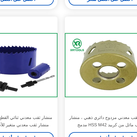
قب معدني مزدوج دائري ذهبي ، منشار
ائل من كربيد HSS M42 مدمج
منشار ثقب معدني متغير للأسنان 6