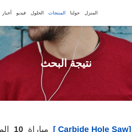
المنزل
حولنا
المنتجات
الحلول
فيديو
أخبار
نتيجة البحث
[carbide 
مباراة
10
المن