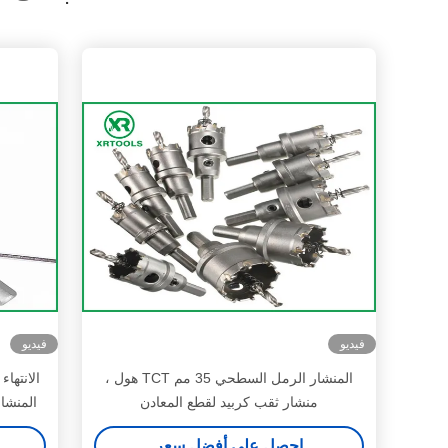
فيديو
فيديو
المنشار الرمل السطحي 35 مم TCT هول ،
منشار ثقب كربيد لقطع المعادن
المنشا
احصل على أفضل سعر