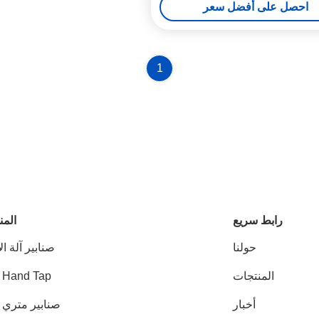
احصل على أفضل سعر
1
رابط سريع
المن
حولنا
صنابير آلة ال
المنتجات
 Hand Tap
أخبار
صنابير متري HSS