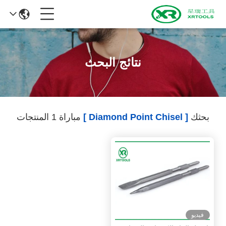
نتائج البحث
بحثك
[ Diamond Point Chisel ]
مباراة 1 المنتجات
فيديو