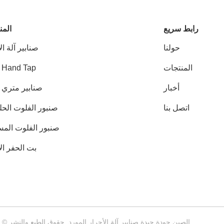
رابط سريع
المن
حولنا
صنابير آلة ال
المنتجات
 Hand Tap
أخبار
صنابير متري HSS
اتصل بنا
صنبور الفلوت الحل
صنبور الفلوت المس
بت الحفر ال
الصين جودة جيدة صنابير آلة الأحرار المورد. حقوق الطبع والنشر © 2018-2026 Jiangsu Xingrui Tools CO.,LTD . كل الحقوق محفوظة.