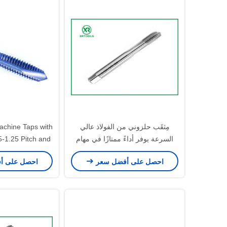
مِثقَب حلزوني من الفولاذ عالي
achine Taps with
السرعة يوفر أداءً ممتازًا في مهام
5-1.25 Pitch and
قطع الخيوط المناسبة لمختلف المواد
on for Metric
احصل على أفضل سعر
احصل على أ
Cutting