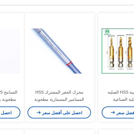
DIN371 القياسية HSS الصلبة
محرك الحفر المشترك HSS
بة الصناعية
المسامير المسمارية مطحونة
مطحونة ب
بالكامل لقطع الخيوط المستدامة
النهاية أدو
فضل سعر
احصل على أفضل سعر
احصل 
وتطبيقات المعادن الدقيقة
ال