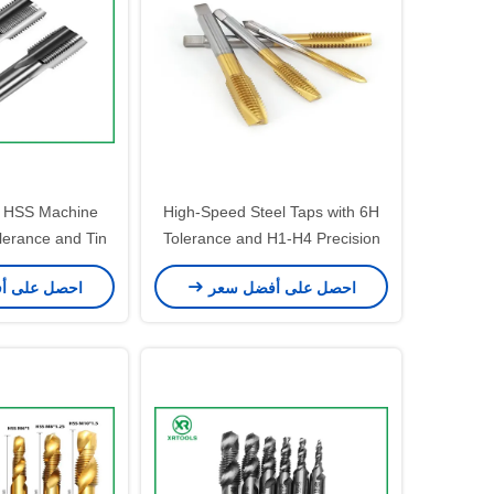
n HSS Machine
High-Speed Steel Taps with 6H
lerance and Tin
Tolerance and H1-H4 Precision
ght Finish
for Metric Threads in 0.5-1.25
احصل على أفضل سعر
احصل على أ
Pitch