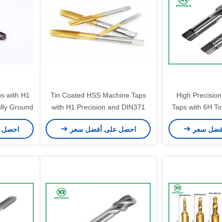
s with H1
Tin Coated HSS Machine Taps
High Precisio
lly Ground
with H1 Precision and DIN371
Taps with 6H To
avy Duty
Standard for Metric Thread
Coated Bri
فضل سعر
احصل على أفضل سعر
احصل 
Cutting