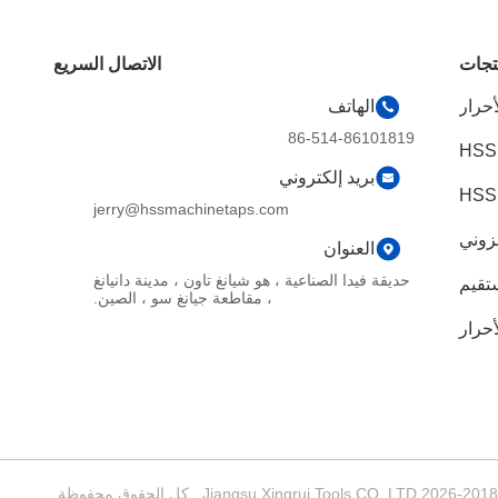
تجات
الاتصال السريع
أحرار
الهاتف
86-514-86101819
HSS
بريد إلكتروني
jerry@hssmachinetaps.com
زوني
العنوان
حديقة فيدا الصناعية ، هو شيانغ تاون ، مدينة دانيانغ
تقيم
، مقاطعة جيانغ سو ، الصين.
أحرار