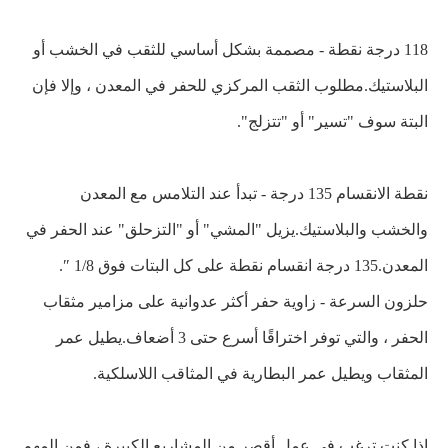
118 درجة نقطة - مصممة بشكل أساسي للثقب في الخشب أو
البلاستيك.مطلوب الثقب المركزي للحفر في المعدن ، وإلا فإن
البتة سوف "تسير" أو "تتزلج".
نقطة الانقسام 135 درجة - تبدأ عند التلامس مع المعدن
والخشب والبلاستيك.يزيل "المشي" أو "التزحلق" عند الحفر في
المعدن.135 درجة انقسام نقطة على كل البتات فوق 1/8 ″.
حلزون السرعة - زاوية حفر أكثر عدوانية على مزامير مثقاب
الحفر ، والتي توفر اختراقًا أسرع حتى 3 أضعاف.يطيل عمر
المثقاب ويطيل عمر البطارية في المثاقب اللاسلكية.
إذا كنت ترغب في عمل أقصر من المشاريع الكبيرة ، فمن المهم