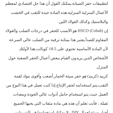
لتطبيقات حفر الصيانة.يمكنك القول أن هذا حل اقتصادي لمعظم
الأعمال المنزلية المنزلية.هذه المادة جيدة للثقب في الخشب
والبلاستيك وكذلك الفولاذ اللين.
إن HSCO (Cobalt) هو الأنسب للحفر في درجات الصلب والفولاذ
المقاوم للصدأ.يعتبر هذا بمثابة ترقية من الصلب عالي السرعة
لأن المادة الأساسية تحتوي على 5-8٪ كوبالت.هذا لأولئك
الأشخاص الذين يريدون القيام ببعض أعمال الحفر الصعبة حول
المنزل.
كربيد (كربيد) هو حفر سيئة الحمار.أصعب وأقوى مواد لقمة
الثقب.يتم استخدامه لحفر الإنتاج.إذا كنت تعمل في هذا النوع من
العمل حيث يتم استخدام حامل أدوات عالي الجودة ومعدات
ثقيلة ، فأنت تعلم أن هذه هي مادة مثقاب التي يحبها الجميع.
أخبار سيئة لعمال DIY ، لا يمكنك استخدامها في التدريبات