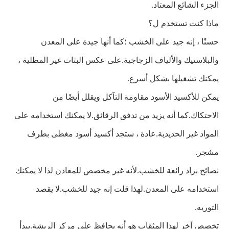
الجزء الشائع المعتاد.
ماذا كنت تستخدم ل؟
حسنًا ، إنه جيد على الخشب ؛كما أنها جيدة على المعدن
والبلاستيك والألياف الزجاجية.على عكس البتات غير المطلية ،
يمكنك تشغيلها بشكل أسرع.
يمكن للأكسيد الأسود مقاومة التآكل ويقلل أيضًا من
الاحتكاك.كما أنه يزيد من تدفق الرقائق.لا يمكنك استخدامه على
المواد غير الحديدية.عادة ، ستجد أكسيد أسود مغطى بطرف
مشجر.
نصائح براد رائعة للخشب.لأنه غير مخصص للمعادن لذا لا يمكنك
استخدامه على المعدن.لهذا قلت إنه جيد للخشب.لا يقصد
التوريه.
تخصص آخر لهذا المثقاب هو أنه يحافظ على مركز الريشة.يبدأ