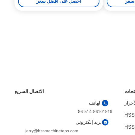
سعر
احصل على أفضل سعر
تجات
الاتصال السريع
أحرار
الهاتف
86-514-86101819
HSS
بريد إلكتروني
jerry@hssmachinetaps.com