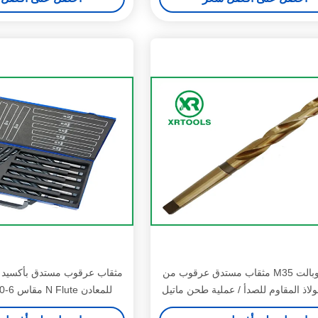
HSS كوبالت M35 مثقاب مستدق عرقوب من
ولاذ المقاوم للصدأ / عملية طحن ماتيل
للمعادن N Flute مقاس 6-100 مللي متر