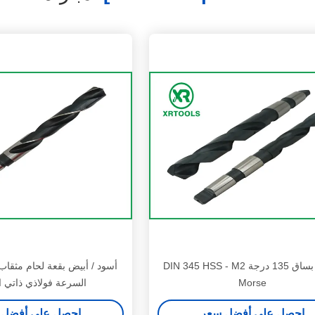
مثقاب بساق 135 درجة DIN 345 ​​HSS - M2
أسود / أبيض بقعة لحام مثقاب
Morse
السرعة فولاذي ذاتي ا
احصل على أفضل سعر
احصل على أفضل 