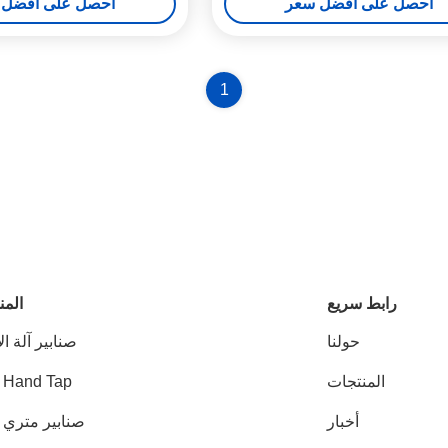
احصل على أفضل سعر
احصل على أفضل 
1
رابط سريع
المن
حولنا
صنابير آلة ال
المنتجات
 Hand Tap
أخبار
صنابير متري HSS