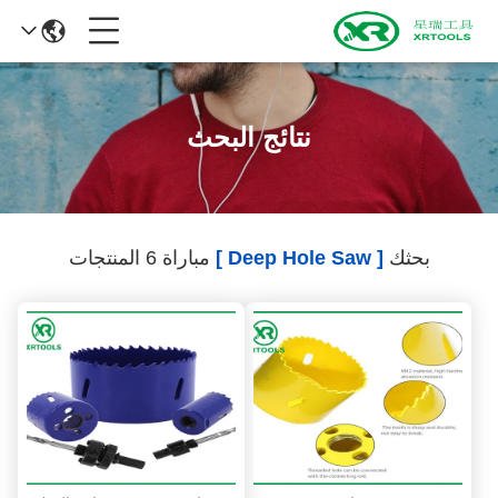
نتائج البحث
بحثك
[ Deep Hole Saw ]
مباراة 6 المنتجات