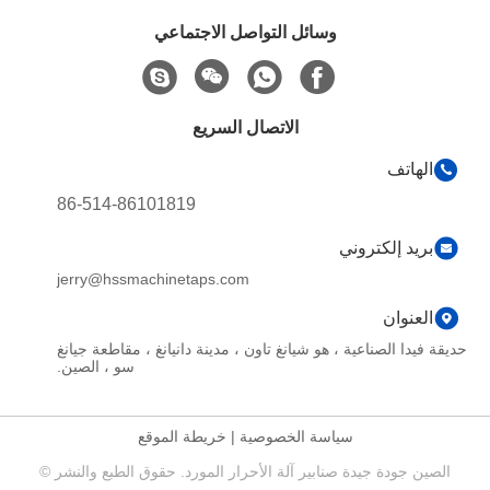
وسائل التواصل الاجتماعي
الاتصال السريع
الهاتف
86-514-86101819
بريد إلكتروني
jerry@hssmachinetaps.com
العنوان
حديقة فيدا الصناعية ، هو شيانغ تاون ، مدينة دانيانغ ، مقاطعة جيانغ
سو ، الصين.
سياسة الخصوصية
|
خريطة الموقع
الصين جودة جيدة صنابير آلة الأحرار المورد. حقوق الطبع والنشر ©